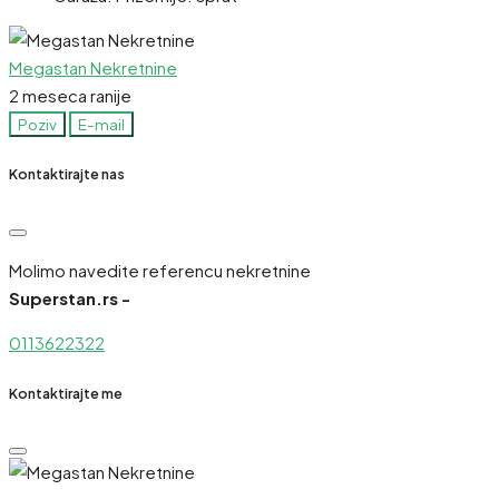
Megastan Nekretnine
2 meseca ranije
Poziv
E-mail
Kontaktirajte nas
Molimo navedite referencu nekretnine
Superstan.rs -
0113622322
Kontaktirajte me