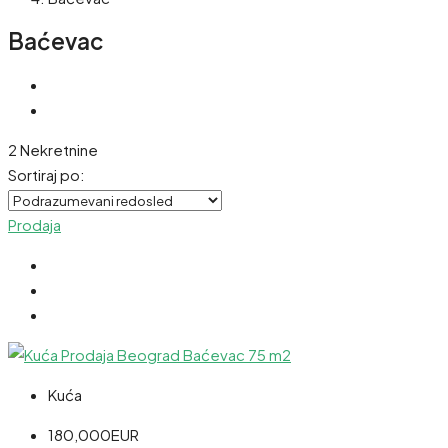
Baćevac
2 Nekretnine
Sortiraj po:
Prodaja
Kuća
180,000EUR