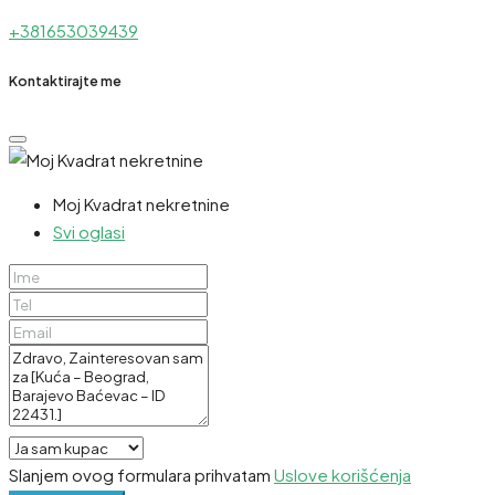
+381653039439
Kontaktirajte me
Moj Kvadrat nekretnine
Svi oglasi
Slanjem ovog formulara prihvatam
Uslove korišćenja