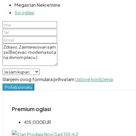
Megastan Nekretnine
Svi oglasi
Slanjem ovog formulara prihvatam
Uslove korišćenja
Pošalji poruku
Premium oglasi
415,000EUR