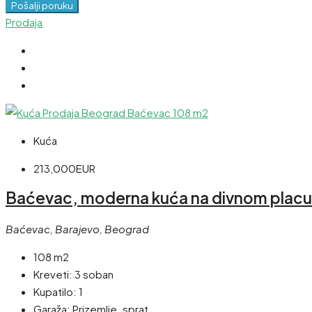
Pošalji poruku
Prodaja
Kuća
213,000EUR
Baćevac, moderna kuća na divnom placu
Baćevac, Barajevo, Beograd
108 m2
Kreveti:
3 soban
Kupatilo:
1
Garaža:
Prizemlje. sprat