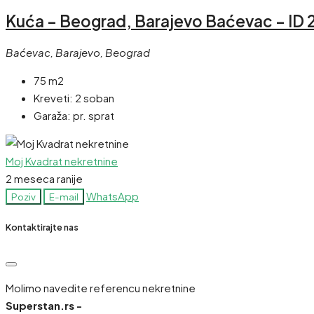
Kuća – Beograd, Barajevo Baćevac – ID 
Baćevac, Barajevo, Beograd
75 m2
Kreveti:
2 soban
Garaža:
pr. sprat
Moj Kvadrat nekretnine
2 meseca ranije
WhatsApp
Poziv
E-mail
Kontaktirajte nas
Molimo navedite referencu nekretnine
Superstan.rs -