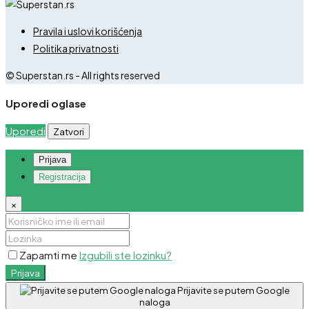
Pravila i uslovi korišćenja
Politika privatnosti
© Superstan.rs - All rights reserved
Uporedi oglase
Uporedi
Zatvori
Prijava
Registracija
×
Zapamti me
Izgubili ste lozinku?
Prijava
Prijavite se putem Google
naloga