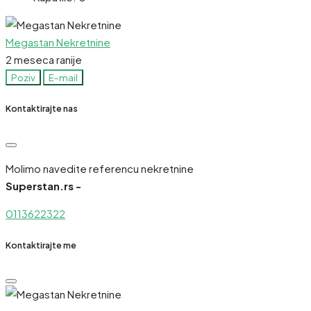
Megastan Nekretnine
2 meseca ranije
Poziv
E-mail
Kontaktirajte nas
Molimo navedite referencu nekretnine
Superstan.rs -
0113622322
Kontaktirajte me