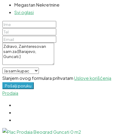
Megastan Nekretnine
Svi oglasi
Slanjem ovog formulara prihvatam
Uslove korišćenja
Pošalji poruku
Prodaja