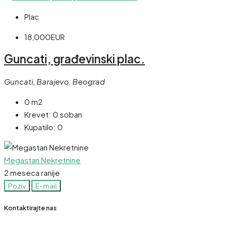
Plac
18,000EUR
Guncati, građevinski plac.
Guncati, Barajevo, Beograd
0 m2
Krevet:
0 soban
Kupatilo:
0
Megastan Nekretnine
2 meseca ranije
Poziv
E-mail
Kontaktirajte nas