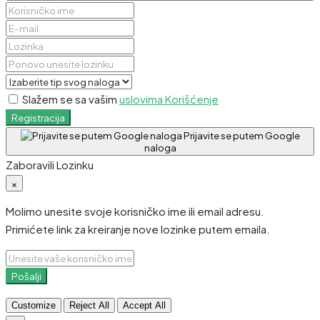
Slažem se sa vašim
uslovima Korišćenje
Registracija
Prijavite se putem Google
naloga
Zaboravili Lozinku
×
Molimo unesite svoje korisničko ime ili email adresu.
Primićete link za kreiranje nove lozinke putem emaila.
Pošalji
Customize
Reject All
Accept All