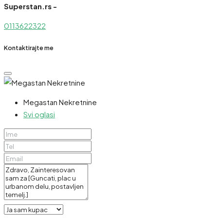
Superstan.rs -
0113622322
Kontaktirajte me
Megastan Nekretnine
Svi oglasi