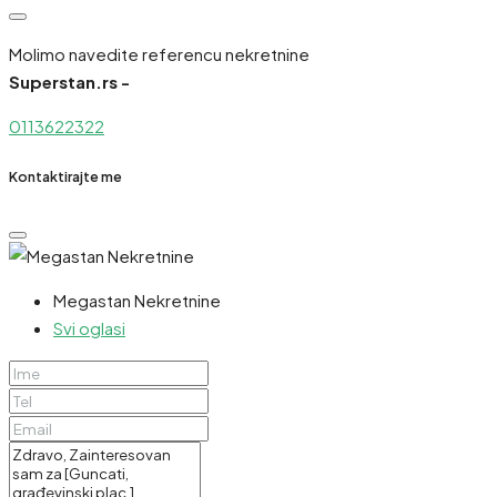
Molimo navedite referencu nekretnine
Superstan.rs -
0113622322
Kontaktirajte me
Megastan Nekretnine
Svi oglasi