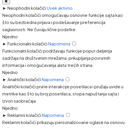
✖
►
Neophodni kolačići
Uvek aktivno
Neophodni kolačići omogućavaju osnovne funkcije sajta kao
što su bezbedna prijava i podešavanje preferencija
saglasnosti. Ne čuvaju lične podatke.
Nijedno
►
Funkcionalni kolačići
Napomena
Funkcionalni kolačići podržavaju funkcije poput deljenja
sadržaja na društvenim mrežama, prikupljanja povratnih
informacija i omogućavanja alata trećih strana.
Nijedno
►
Analitički kolačići
Napomena
Analitički kolačići prate interakcije posetilaca i pružaju uvide u
metrike kao što su broj posetilaca, stopa napuštanja sajta i
izvori saobraćaja.
Nijedno
►
Reklamni kolačići
Napomena
Reklamni kolačići prikazuju personalizovane oglase na osnovu