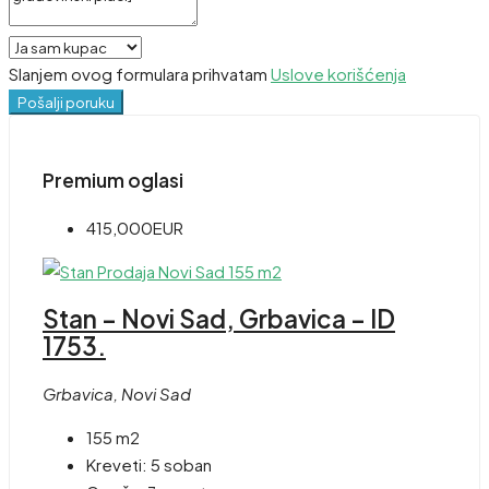
Slanjem ovog formulara prihvatam
Uslove korišćenja
Pošalji poruku
Premium oglasi
415,000EUR
Stan – Novi Sad, Grbavica – ID
1753.
Grbavica, Novi Sad
155 m2
Kreveti:
5 soban