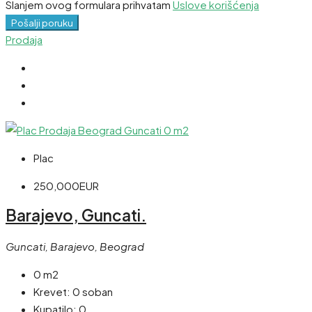
Slanjem ovog formulara prihvatam
Uslove korišćenja
Pošalji poruku
Prodaja
Plac
250,000EUR
Barajevo, Guncati.
Guncati, Barajevo, Beograd
0 m2
Krevet:
0 soban
Kupatilo:
0