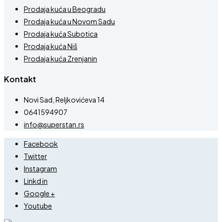
Prodaja kuća u Beogradu
Prodaja kuća u Novom Sadu
Prodaja kuća Subotica
Prodaja kuća Niš
Prodaja kuća Zrenjanin
Kontakt
Novi Sad, Reljkovićeva 14
0641594907
info@superstan.rs
Facebook
Twitter
Instagram
Linkd in
Google +
Youtube