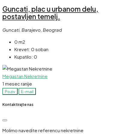
Guncati, plac u urbanom delu,
postavljen temelj.
Guncati, Barajevo, Beograd
0 m2
Krevet:
0 soban
Kupatilo:
0
Megastan Nekretnine
1 mesec ranije
Poziv
E-mail
Kontaktirajte nas
Molimo navedite referencu nekretnine