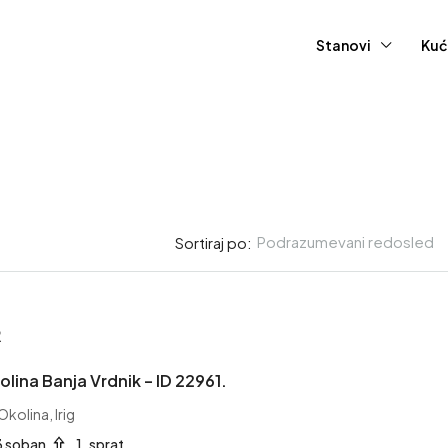
Stanovi
Kuć
Podrazumevani redosled
Sortiraj po:
R
kolina Banja Vrdnik – ID 22961.
Okolina, Irig
3 soban
1. sprat