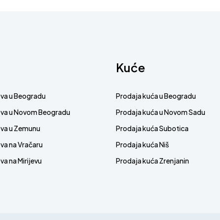
Kuće
ova u Beogradu
Prodaja kuća u Beogradu
ova u Novom Beogradu
Prodaja kuća u Novom Sadu
ova u Zemunu
Prodaja kuća Subotica
va na Vračaru
Prodaja kuća Niš
a na Mirijevu
Prodaja kuća Zrenjanin