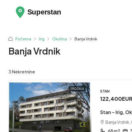
Početna
Irig
Okolina
Banja Vrdnik
Banja Vrdnik
3 Nekretnine
PRODAJA
STAN
122,400EU
Stan – Irig, O
Banja Vrdnik, 
68 m2