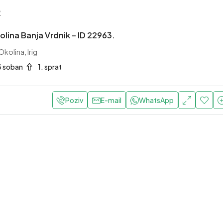
R
kolina Banja Vrdnik – ID 22963.
Okolina, Irig
3 soban
1. sprat
Poziv
E-mail
WhatsApp