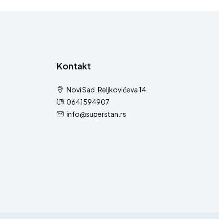
Kontakt
Novi Sad, Reljkovićeva 14
0641594907
info@superstan.rs