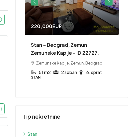
220,000EUR
415,
– ID
Stan – Beograd, Zemun
Stan 
Zemunske Kapije – ID 22727.
1753
Zemunske Kapije, Zemun, Beograd
Grb
 sprat
51 m2
2 soban
6. sprat
1
STAN
STAN
Tip nekretnine
Stan