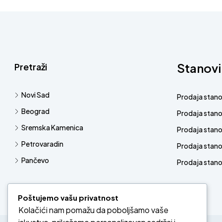
Stanovi
Pretraži
Novi Sad
Prodaja stan
Beograd
Prodaja stan
Sremska Kamenica
Prodaja stan
Petrovaradin
Prodaja stano
Pančevo
Prodaja stanov
Poštujemo vašu privatnost
Kolačići nam pomažu da poboljšamo vaše