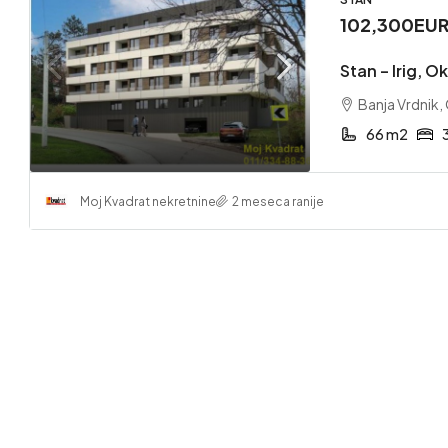
102,300EU
Stan – Irig, O
Banja Vrdnik, 
66 m2
Moj Kvadrat nekretnine
2 meseca ranije