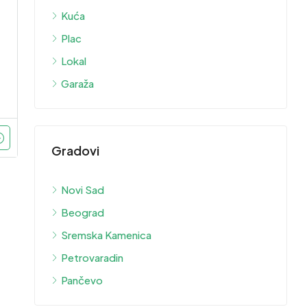
Kuća
Plac
Lokal
Garaža
Gradovi
Novi Sad
Beograd
Sremska Kamenica
Petrovaradin
Pančevo