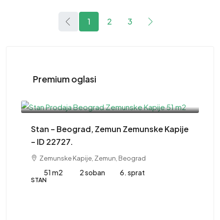
1
2
3
Premium oglasi
220,000EUR
Stan – Beograd, Zemun Zemunske Kapije
– ID 22727.
Zemunske Kapije, Zemun, Beograd
51 m2
2 soban
6. sprat
STAN