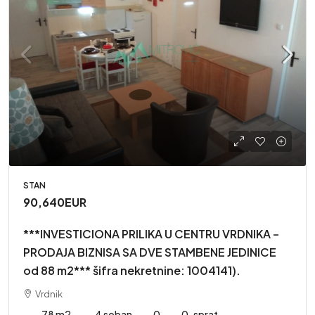
STAN
90,640EUR
***INVESTICIONA PRILIKA U CENTRU VRDNIKA –
PRODAJA BIZNISA SA DVE STAMBENE JEDINICE
od 88 m2*** šifra nekretnine: 1004141).
Vrdnik
78 m2
4 soban
0
0. sprat