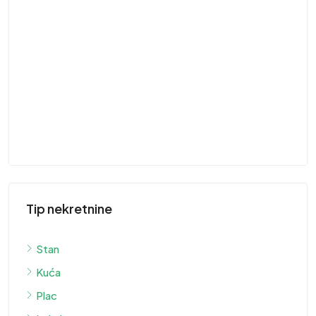
41
St
ST
Tip nekretnine
Stan
Kuća
Plac