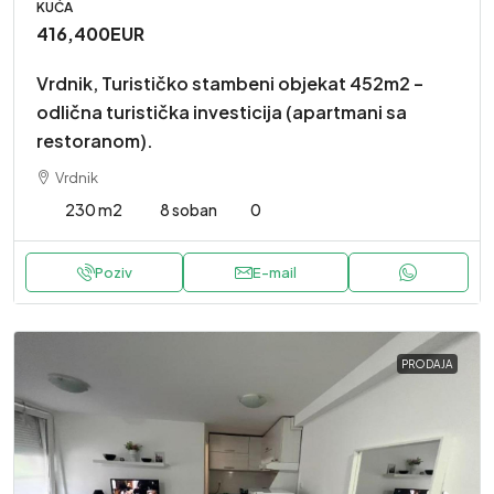
KUĆA
416,400EUR
Vrdnik, Turističko stambeni objekat 452m2 –
odlična turistička investicija (apartmani sa
restoranom).
Vrdnik
230 m2
8 soban
0
Poziv
E-mail
PRODAJA