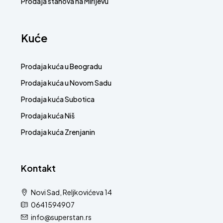
Prodaja stanova na Mirijevu
Kuće
Prodaja kuća u Beogradu
Prodaja kuća u Novom Sadu
Prodaja kuća Subotica
Prodaja kuća Niš
Prodaja kuća Zrenjanin
Kontakt
Novi Sad, Reljkovićeva 14
0641594907
info@superstan.rs