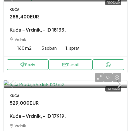
PRODAJA
KUĆA
288,400EUR
Kuća – Vrdnik, – ID 18133.
Vrdnik
160 m2
3 soban
1. sprat
Poziv
E-mail
PRODAJA
KUĆA
529,000EUR
Kuća – Vrdnik, – ID 17919.
Vrdnik