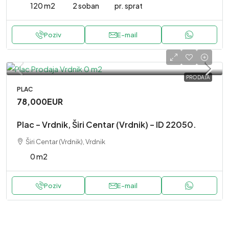
120 m2
2 soban
pr. sprat
Poziv
E-mail
PRODAJA
PLAC
78,000EUR
Plac – Vrdnik, Širi Centar (Vrdnik) – ID 22050.
Širi Centar (Vrdnik), Vrdnik
0 m2
Poziv
E-mail