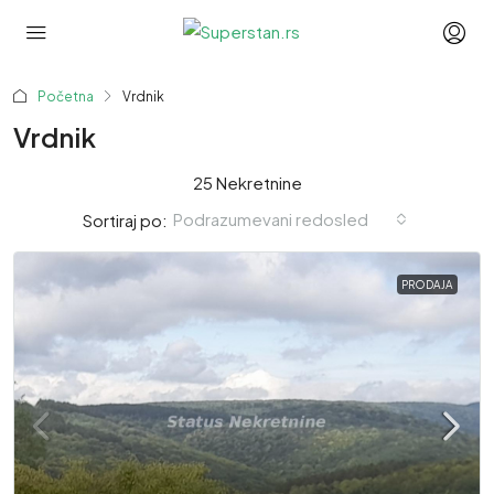
Početna
Vrdnik
Vrdnik
25 Nekretnine
Podrazumevani redosled
Sortiraj po:
PRODAJA