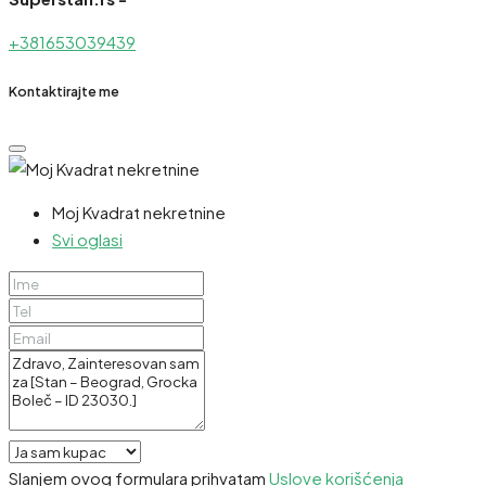
+381653039439
Kontaktirajte me
Moj Kvadrat nekretnine
Svi oglasi
Slanjem ovog formulara prihvatam
Uslove korišćenja