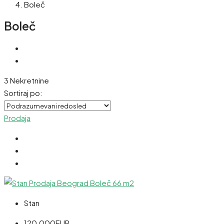
Boleč
Boleč
3 Nekretnine
Sortiraj po:
Prodaja
Stan
120,000EUR