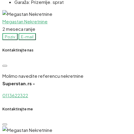
Garaža:
Prizemlje. sprat
Megastan Nekretnine
2 meseca ranije
Poziv
E-mail
Kontaktirajte nas
Molimo navedite referencu nekretnine
Superstan.rs -
0113622322
Kontaktirajte me