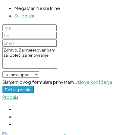
Megastan Nekretnine
Svi oglasi
Slanjem ovog formulara prihvatam
Uslove korišćenja
Pošalji poruku
Prodaja