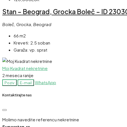
Stan – Beograd, Grocka Boleč – ID 2303
Boleč, Grocka, Beograd
66 m2
Kreveti:
2.5 soban
Garaža:
vp. sprat
Moj Kvadrat nekretnine
2 meseca ranije
WhatsApp
Poziv
E-mail
Kontaktirajte nas
Molimo navedite referencu nekretnine
Superstan.rs -