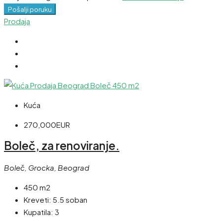
Pošalji poruku
Prodaja
Kuća
270,000EUR
Boleč, za renoviranje.
Boleč, Grocka, Beograd
450 m2
Kreveti:
5.5 soban
Kupatila:
3