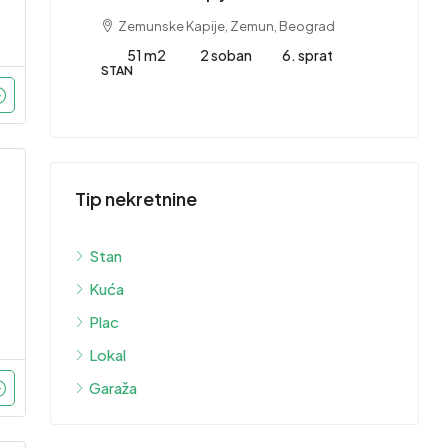
Zemunske Kapije, Zemun, Beograd
 sprat
51 m2
2 soban
6. sprat
STAN
415,
Stan 
1753
Tip nekretnine
Grb
1
STAN
Stan
Kuća
Plac
Lokal
Garaža