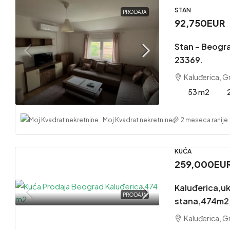
STAN
PRODAJA
92,750EUR
Stan – Beogra
23369.
Kaluđerica, 
53 m2
Moj Kvadrat nekretnine
2 meseca ranije
KUĆA
259,000EU
Kaluđerica,uk
PRODAJA
stana,474m2,
Kaluđerica, 