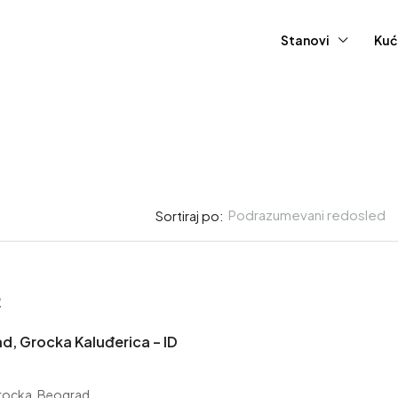
Stanovi
Kuć
Podrazumevani redosled
Sortiraj po:
415,000EUR
R
d, Grocka Kaluđerica – ID
Stan – Novi Sad, Grbavica 
1753.
Grocka, Beograd