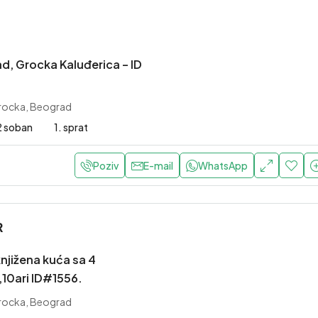
d, Grocka Kaluđerica – ID
Grocka, Beograd
2 soban
1. sprat
Poziv
E-mail
WhatsApp
R
njižena kuća sa 4
10ari ID#1556.
Grocka, Beograd