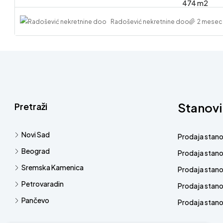
474 m2
Radošević nekretnine doo
2 meseca
Stanovi
Pretraži
Novi Sad
Prodaja stan
Beograd
Prodaja stan
Sremska Kamenica
Prodaja stan
Petrovaradin
Prodaja stano
Pančevo
Prodaja stanov