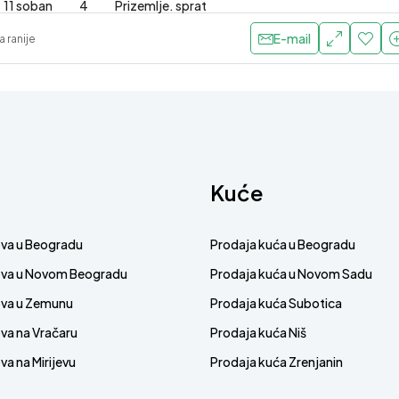
11 soban
4
Prizemlje. sprat
E-mail
 ranije
Kuće
ova u Beogradu
Prodaja kuća u Beogradu
ova u Novom Beogradu
Prodaja kuća u Novom Sadu
ova u Zemunu
Prodaja kuća Subotica
va na Vračaru
Prodaja kuća Niš
a na Mirijevu
Prodaja kuća Zrenjanin