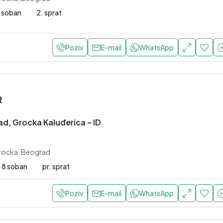
Grbavica, Novi Sad
 soban
2. sprat
155 m2
5 soban
3.
STAN
0EUR
Poziv
E-mail
WhatsApp
Beograd, Zemun
e Kapije – ID 22727.
R
ke Kapije, Zemun, Beograd
2 soban
6. sprat
d, Grocka Kaluđerica – ID
Grocka, Beograd
8 soban
pr. sprat
Poziv
E-mail
WhatsApp