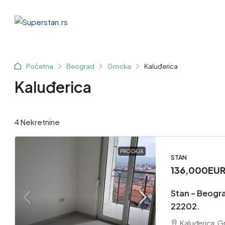
Početna
Beograd
Grocka
Kaluđerica
Kaluđerica
4 Nekretnine
PRODAJA
STAN
136,000EU
Stan – Beogra
22202.
Kaluđerica, 