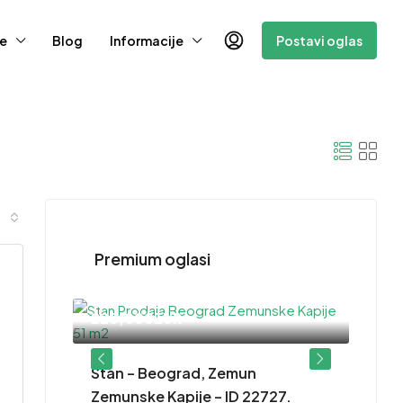
e
Blog
Informacije
Postavi oglas
Premium oglasi
220,000EUR
– ID
Stan – Beograd, Zemun
Zemunske Kapije – ID 22727.