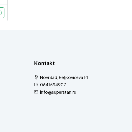
Kontakt
Novi Sad, Reljkovićeva 14
0641594907
info@superstan.rs