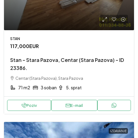
STAN
117,000EUR
Stan – Stara Pazova, Centar (Stara Pazova) – ID
23386.
Centar (Stara Pazova), Stara Pazova
71 m2
3 soban
5. sprat
Poziv
E-mail
IZDAVANJE