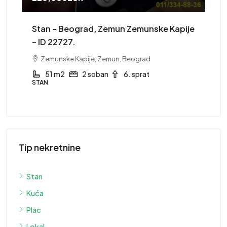
Stan – Beograd, Zemun Zemunske Kapije
St
– ID 22727.
Zemunske Kapije, Zemun, Beograd
ST
51 m2
2 soban
6. sprat
STAN
Tip nekretnine
Stan
Kuća
Plac
Lokal