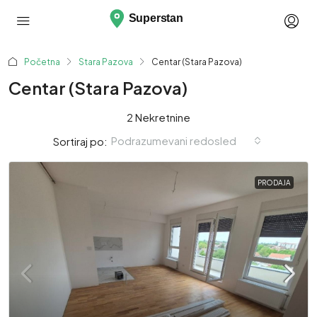
Početna
Stara Pazova
Centar (Stara Pazova)
Centar (Stara Pazova)
2 Nekretnine
Podrazumevani redosled
Sortiraj po:
PRODAJA