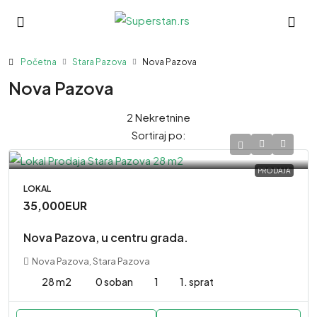
Početna
Stara Pazova
Nova Pazova
Nova Pazova
2 Nekretnine
Sortiraj po:
PRODAJA
LOKAL
35,000EUR
Nova Pazova, u centru grada.
Nova Pazova, Stara Pazova
28 m2
0 soban
1
1. sprat