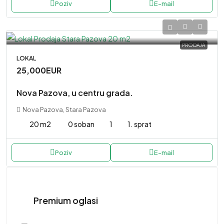
Poziv
E-mail
PRODAJA
LOKAL
25,000EUR
Nova Pazova, u centru grada.
Nova Pazova, Stara Pazova
20 m2
0 soban
1
1. sprat
Poziv
E-mail
Premium oglasi
415,000EUR