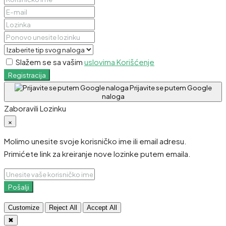
Slažem se sa vašim
uslovima Korišćenje
Registracija
Prijavite se putem Google
naloga
Zaboravili Lozinku
×
Molimo unesite svoje korisničko ime ili email adresu.
Primićete link za kreiranje nove lozinke putem emaila.
Pošalji
Customize
Reject All
Accept All
✖