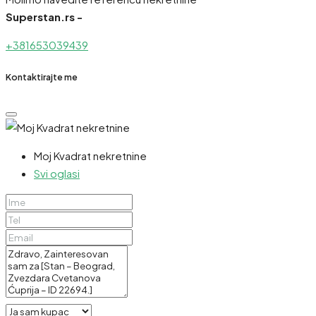
Superstan.rs -
+381653039439
Kontaktirajte me
Moj Kvadrat nekretnine
Svi oglasi