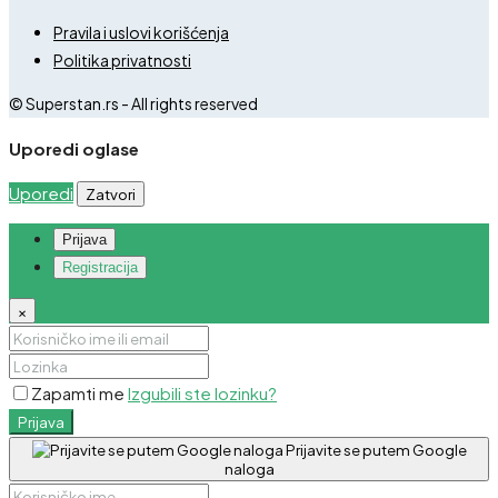
Pravila i uslovi korišćenja
Politika privatnosti
© Superstan.rs - All rights reserved
Uporedi oglase
Uporedi
Zatvori
Prijava
Registracija
×
Zapamti me
Izgubili ste lozinku?
Prijava
Prijavite se putem Google
naloga