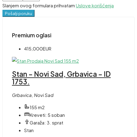
Slanjem ovog formulara prihvatam
Uslove korišćenja
Pošalji poruku
Premium oglasi
415,000EUR
Stan – Novi Sad, Grbavica – ID
1753.
Grbavica, Novi Sad
155 m2
Kreveti:
5 soban
Garaža:
3. sprat
Stan