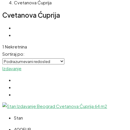
Cvetanova Ćuprija
Cvetanova Ćuprija
1 Nekretnina
Sortiraj po:
Izdavanje
Stan
400EUR