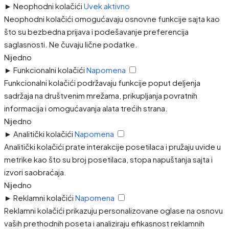
►
Neophodni kolačići
Uvek aktivno
Neophodni kolačići omogućavaju osnovne funkcije sajta kao
što su bezbedna prijava i podešavanje preferencija
saglasnosti. Ne čuvaju lične podatke.
Nijedno
►
Funkcionalni kolačići
Napomena
Funkcionalni kolačići podržavaju funkcije poput deljenja
sadržaja na društvenim mrežama, prikupljanja povratnih
informacija i omogućavanja alata trećih strana.
Nijedno
►
Analitički kolačići
Napomena
Analitički kolačići prate interakcije posetilaca i pružaju uvide u
metrike kao što su broj posetilaca, stopa napuštanja sajta i
izvori saobraćaja.
Nijedno
►
Reklamni kolačići
Napomena
Reklamni kolačići prikazuju personalizovane oglase na osnovu
vaših prethodnih poseta i analiziraju efikasnost reklamnih