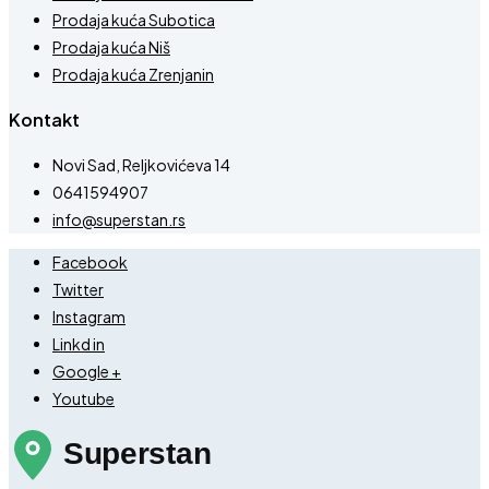
Prodaja kuća Subotica
Prodaja kuća Niš
Prodaja kuća Zrenjanin
Kontakt
Novi Sad, Reljkovićeva 14
0641594907
info@superstan.rs
Facebook
Twitter
Instagram
Linkd in
Google +
Youtube