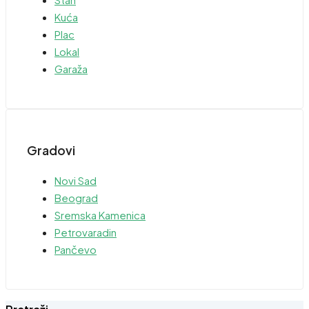
Kuća
Plac
Lokal
Garaža
Gradovi
Novi Sad
Beograd
Sremska Kamenica
Petrovaradin
Pančevo