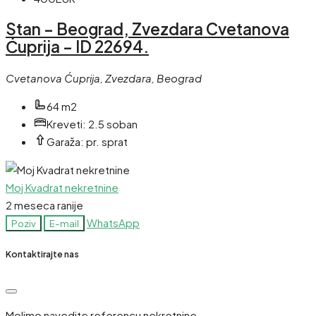
Stan – Beograd, Zvezdara Cvetanova
Ćuprija – ID 22694.
Cvetanova Ćuprija, Zvezdara, Beograd
64 m2
Kreveti:
2.5 soban
Garaža:
pr. sprat
Moj Kvadrat nekretnine
2 meseca ranije
WhatsApp
Poziv
E-mail
Kontaktirajte nas
Molimo navedite referencu nekretnine