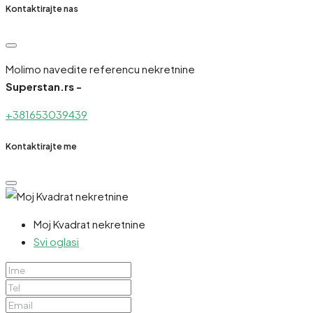
Kontaktirajte nas
Molimo navedite referencu nekretnine
Superstan.rs -
+381653039439
Kontaktirajte me
Moj Kvadrat nekretnine
Svi oglasi