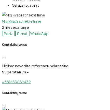
Garaža:
3. sprat
Moj Kvadrat nekretnine
2 meseca ranije
WhatsApp
Poziv
E-mail
Kontaktirajte nas
Molimo navedite referencu nekretnine
Superstan.rs -
+381653039439
Kontaktirajte me