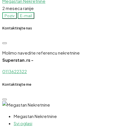
Megastan Nekretnine
2 meseca ranije
Poziv
E-mail
Kontaktirajte nas
Molimo navedite referencu nekretnine
Superstan.rs -
0113622322
Kontaktirajte me
Megastan Nekretnine
Svi oglasi