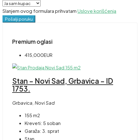
Slanjem ovog formulara prihvatam
Uslove korišćenja
Pošalji poruku
Premium oglasi
415,000EUR
Stan – Novi Sad, Grbavica – ID
1753.
Grbavica, Novi Sad
155 m2
Kreveti:
5 soban
Garaža:
3. sprat
Stan