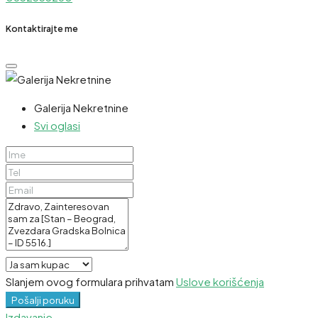
Kontaktirajte me
Galerija Nekretnine
Svi oglasi
Slanjem ovog formulara prihvatam
Uslove korišćenja
Pošalji poruku
Izdavanje