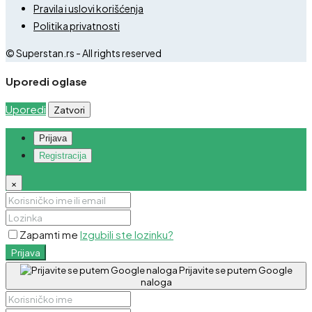
Pravila i uslovi korišćenja
Politika privatnosti
© Superstan.rs - All rights reserved
Uporedi oglase
Uporedi
Zatvori
Prijava
Registracija
×
Zapamti me
Izgubili ste lozinku?
Prijava
Prijavite se putem Google
naloga