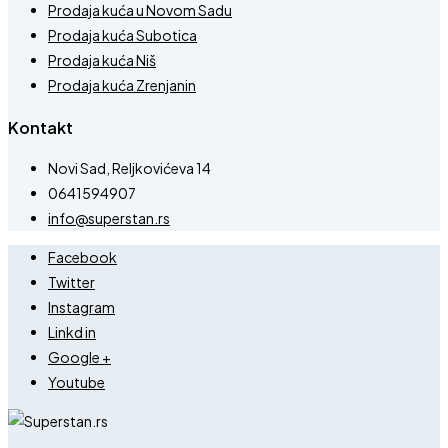
Prodaja kuća u Novom Sadu
Prodaja kuća Subotica
Prodaja kuća Niš
Prodaja kuća Zrenjanin
Kontakt
Novi Sad, Reljkovićeva 14
0641594907
info@superstan.rs
Facebook
Twitter
Instagram
Linkd in
Google +
Youtube