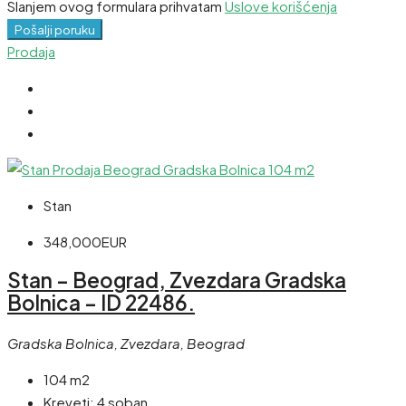
Slanjem ovog formulara prihvatam
Uslove korišćenja
Pošalji poruku
Prodaja
Stan
348,000EUR
Stan – Beograd, Zvezdara Gradska
Bolnica – ID 22486.
Gradska Bolnica, Zvezdara, Beograd
104 m2
Kreveti:
4 soban