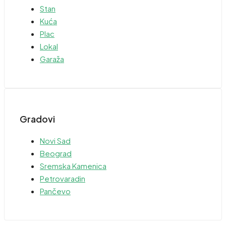
Stan
Kuća
Plac
Lokal
Garaža
Gradovi
Novi Sad
Beograd
Sremska Kamenica
Petrovaradin
Pančevo