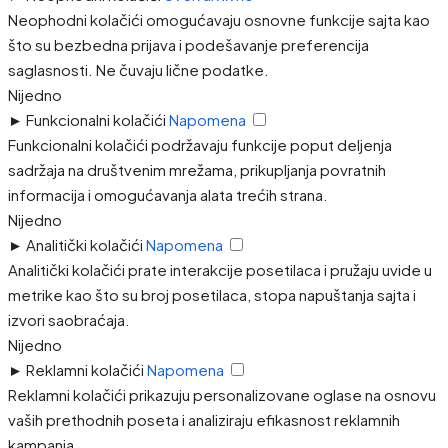
Neophodni kolačići omogućavaju osnovne funkcije sajta kao
što su bezbedna prijava i podešavanje preferencija
saglasnosti. Ne čuvaju lične podatke.
Nijedno
►
Funkcionalni kolačići
Napomena
Funkcionalni kolačići podržavaju funkcije poput deljenja
sadržaja na društvenim mrežama, prikupljanja povratnih
informacija i omogućavanja alata trećih strana.
Nijedno
►
Analitički kolačići
Napomena
Analitički kolačići prate interakcije posetilaca i pružaju uvide u
metrike kao što su broj posetilaca, stopa napuštanja sajta i
izvori saobraćaja.
Nijedno
►
Reklamni kolačići
Napomena
Reklamni kolačići prikazuju personalizovane oglase na osnovu
vaših prethodnih poseta i analiziraju efikasnost reklamnih
kampanja.