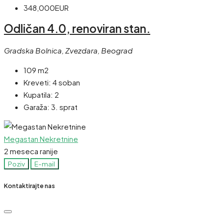
348,000EUR
Odličan 4.0, renoviran stan.
Gradska Bolnica, Zvezdara, Beograd
109 m2
Kreveti:
4 soban
Kupatila:
2
Garaža:
3. sprat
Megastan Nekretnine
2 meseca ranije
Poziv
E-mail
Kontaktirajte nas