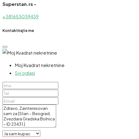
Superstan.rs -
+381653039439
Kontaktirajte me
Moj Kvadrat nekretnine
Svi oglasi