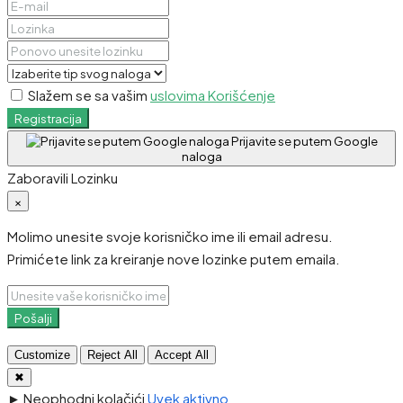
Slažem se sa vašim
uslovima Korišćenje
Registracija
Prijavite se putem Google
naloga
Zaboravili Lozinku
×
Molimo unesite svoje korisničko ime ili email adresu.
Primićete link za kreiranje nove lozinke putem emaila.
Pošalji
Customize
Reject All
Accept All
✖
►
Neophodni kolačići
Uvek aktivno