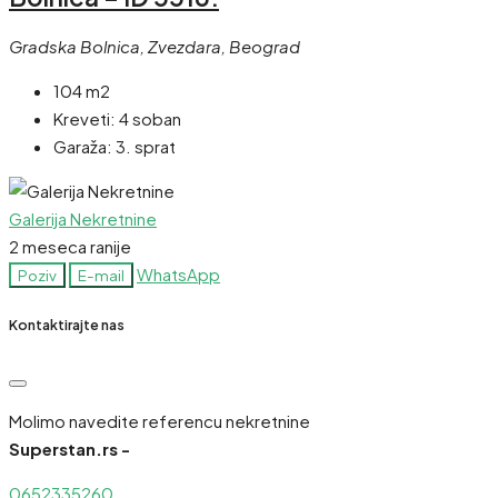
Gradska Bolnica, Zvezdara, Beograd
104 m2
Kreveti:
4 soban
Garaža:
3. sprat
Galerija Nekretnine
2 meseca ranije
WhatsApp
Poziv
E-mail
Kontaktirajte nas
Molimo navedite referencu nekretnine
Superstan.rs -
0652335260