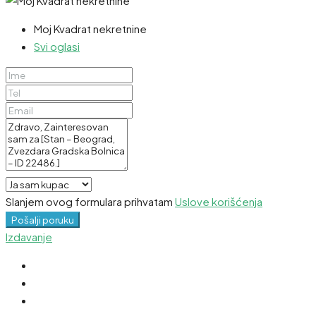
Moj Kvadrat nekretnine
Svi oglasi
Slanjem ovog formulara prihvatam
Uslove korišćenja
Pošalji poruku
Izdavanje