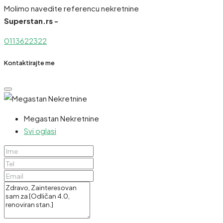
Molimo navedite referencu nekretnine
Superstan.rs -
0113622322
Kontaktirajte me
Megastan Nekretnine
Svi oglasi