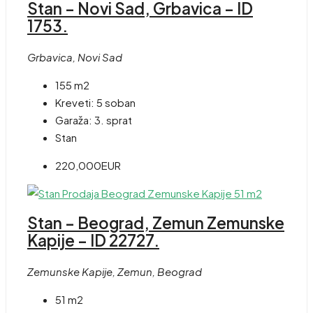
Stan – Novi Sad, Grbavica – ID
1753.
Grbavica, Novi Sad
155 m2
Kreveti:
5 soban
Garaža:
3. sprat
Stan
220,000EUR
Stan – Beograd, Zemun Zemunske
Kapije – ID 22727.
Zemunske Kapije, Zemun, Beograd
51 m2