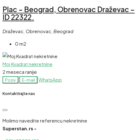
Plac – Beograd, Obrenovac Draževac –
ID 22322.
Draževac, Obrenovac, Beograd
0 m2
Moj Kvadrat nekretnine
2 meseca ranije
WhatsApp
Poziv
E-mail
Kontaktirajte nas
Molimo navedite referencu nekretnine
Superstan.rs -