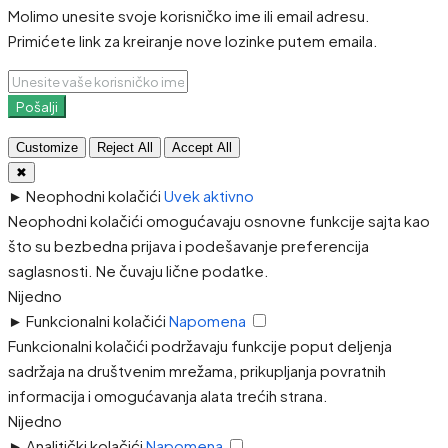
Molimo unesite svoje korisničko ime ili email adresu.
Primićete link za kreiranje nove lozinke putem emaila.
Pošalji
Customize
Reject All
Accept All
✖
►
Neophodni kolačići
Uvek aktivno
Neophodni kolačići omogućavaju osnovne funkcije sajta kao
što su bezbedna prijava i podešavanje preferencija
saglasnosti. Ne čuvaju lične podatke.
Nijedno
►
Funkcionalni kolačići
Napomena
Funkcionalni kolačići podržavaju funkcije poput deljenja
sadržaja na društvenim mrežama, prikupljanja povratnih
informacija i omogućavanja alata trećih strana.
Nijedno
►
Analitički kolačići
Napomena