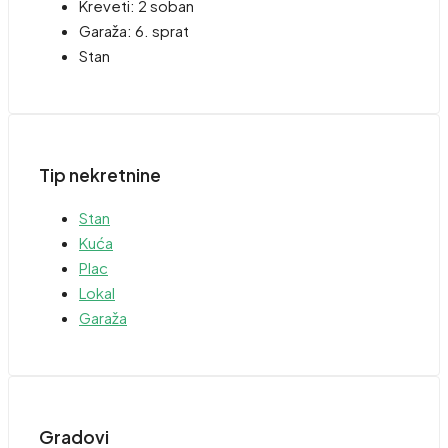
Kreveti:
2 soban
Garaža:
6. sprat
Stan
Tip nekretnine
Stan
Kuća
Plac
Lokal
Garaža
Gradovi