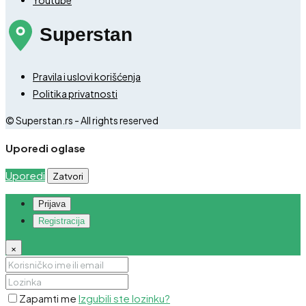
Pravila i uslovi korišćenja
Politika privatnosti
© Superstan.rs - All rights reserved
Uporedi oglase
Uporedi
Zatvori
Prijava
Registracija
×
Zapamti me
Izgubili ste lozinku?