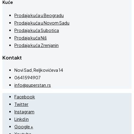
Kuće
Prodaja kuća u Beogradu
Prodaja kuća u Novom Sadu
Prodaja kuća Subotica
Prodaja kuća Niš
Prodaja kuća Zrenjanin
Kontakt
Novi Sad, Reljkovićeva 14
0641594907
info@superstan.rs
Facebook
Twitter
Instagram
Linkd in
Google +
Youtube