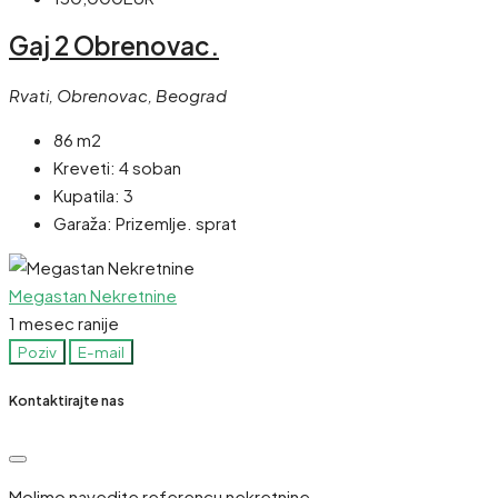
Gaj 2 Obrenovac.
Rvati, Obrenovac, Beograd
86 m2
Kreveti:
4 soban
Kupatila:
3
Garaža:
Prizemlje. sprat
Megastan Nekretnine
1 mesec ranije
Poziv
E-mail
Kontaktirajte nas
Molimo navedite referencu nekretnine