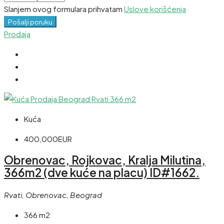
Slanjem ovog formulara prihvatam
Uslove korišćenja
Pošalji poruku
Prodaja
Kuća
400,000EUR
Obrenovac, Rojkovac, Kralja Milutina,
366m2 (dve kuće na placu) ID#1662.
Rvati, Obrenovac, Beograd
366 m2