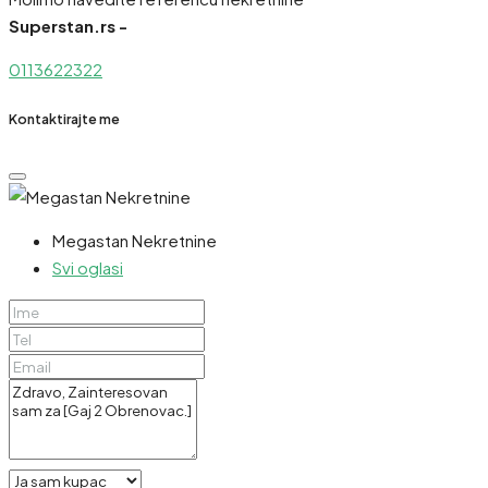
Superstan.rs -
0113622322
Kontaktirajte me
Megastan Nekretnine
Svi oglasi