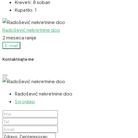
Kreveti:
8 soban
Kupatilo:
1
Radošević nekretnine doo
2 meseca ranije
E-mail
Kontaktirajte me
Radošević nekretnine doo
Svi oglasi