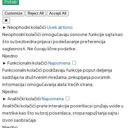
Pošalji
Customize
Reject All
Accept All
✖
►
Neophodni kolačići
Uvek aktivno
Neophodni kolačići omogućavaju osnovne funkcije sajta kao
što su bezbedna prijava i podešavanje preferencija
saglasnosti. Ne čuvaju lične podatke.
Nijedno
►
Funkcionalni kolačići
Napomena
Funkcionalni kolačići podržavaju funkcije poput deljenja
sadržaja na društvenim mrežama, prikupljanja povratnih
informacija i omogućavanja alata trećih strana.
Nijedno
►
Analitički kolačići
Napomena
Analitički kolačići prate interakcije posetilaca i pružaju uvide u
metrike kao što su broj posetilaca, stopa napuštanja sajta i
izvori saobraćaja.
Nijedno