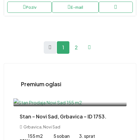
Poziv
E-mail
1
2
Premium oglasi
415,000EUR
Stan – Novi Sad, Grbavica – ID 1753.
Grbavica, Novi Sad
155 m2
5 soban
3. sprat