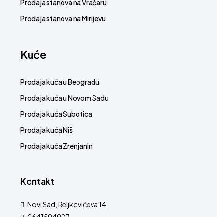
Prodaja stanova na Vračaru
Prodaja stanova na Mirijevu
Kuće
Prodaja kuća u Beogradu
Prodaja kuća u Novom Sadu
Prodaja kuća Subotica
Prodaja kuća Niš
Prodaja kuća Zrenjanin
Kontakt
Novi Sad, Reljkovićeva 14
0641594907