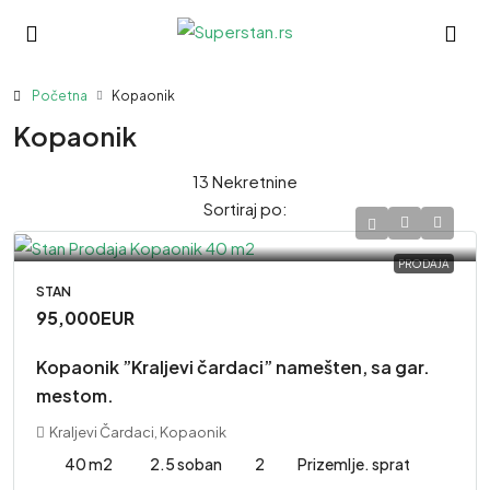
Početna
Kopaonik
Kopaonik
13 Nekretnine
Sortiraj po:
PRODAJA
STAN
95,000EUR
Kopaonik ”Kraljevi čardaci” namešten, sa gar.
mestom.
Kraljevi Čardaci, Kopaonik
40 m2
2.5 soban
2
Prizemlje. sprat