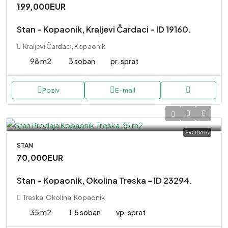
199,000EUR
Stan – Kopaonik, Kraljevi Čardaci – ID 19160.
Kraljevi Čardaci, Kopaonik
98 m2
3 soban
pr. sprat
Poziv
E-mail
PRODAJA
STAN
70,000EUR
Stan – Kopaonik, Okolina Treska – ID 23294.
Treska, Okolina, Kopaonik
35 m2
1.5 soban
vp. sprat