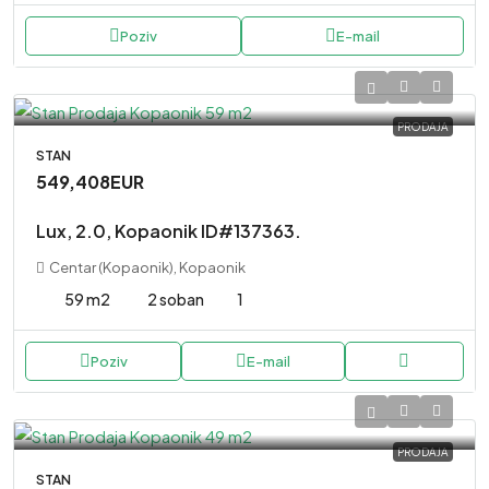
Poziv
E-mail
PRODAJA
STAN
549,408EUR
Lux, 2.0, Kopaonik ID#137363.
Centar (Kopaonik), Kopaonik
59 m2
2 soban
1
Poziv
E-mail
PRODAJA
STAN