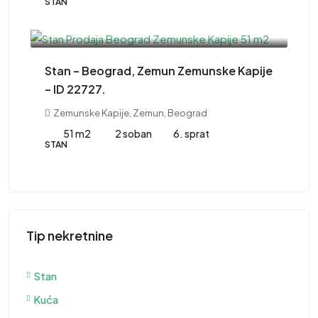
STAN
220,000EUR
Stan – Beograd, Zemun Zemunske Kapije
– ID 22727.
Zemunske Kapije, Zemun, Beograd
51 m2
2 soban
6. sprat
STAN
Tip nekretnine
Stan
Kuća