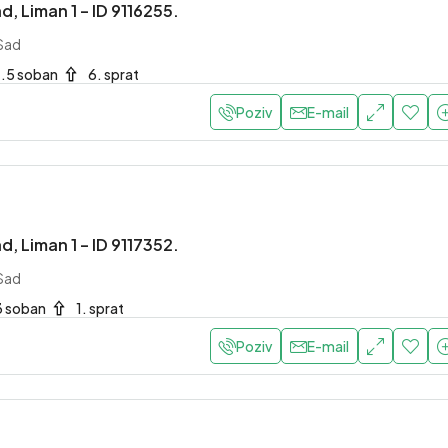
d, Liman 1 – ID 9116255.
 Sad
1.5 soban
6. sprat
Poziv
E-mail
d, Liman 1 – ID 9117352.
 Sad
3 soban
1. sprat
Poziv
E-mail