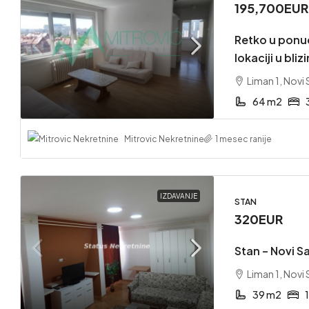
195,700EUR
Retko u ponudi
lokaciji u bliz
Liman 1, Novi
64 m2
Mitrovic Nekretnine
1 mesec ranije
IZDAVANJE
STAN
320EUR
Stan – Novi Sa
Liman 1, Novi
39 m2