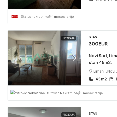
Status nekretnine
1 mesec ranije
220,00
STAN
Stan – 
PRODAJA
300EUR
Zemunsk
Zemuns
Novi Sad, Li
51 m2
stan 45m2.
STAN
Liman 1, Novi
45 m2
Mitrovic Nekretnine
1 mesec ranije
STAN
PRODAJA