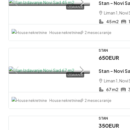
Stan – Novi Sa
IZDAVANJE
Liman 1, Novi
45 m2
House nekretnine
2 meseca ranije
STAN
650EUR
Stan – Novi Sa
IZDAVANJE
Liman 1, Novi
67 m2
House nekretnine
2 meseca ranije
STAN
350EUR