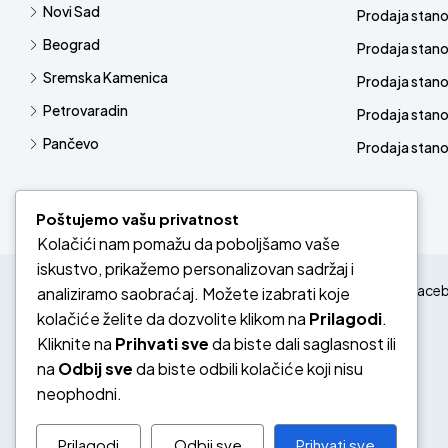
Novi Sad
Prodaja stan
Beograd
Prodaja stan
Sremska Kamenica
Prodaja stan
Petrovaradin
Prodaja stano
Pančevo
Prodaja stanov
Poštujemo vašu privatnost
Kolačići nam pomažu da poboljšamo vaše
iskustvo, prikažemo personalizovan sadržaj i
Face
analiziramo saobraćaj. Možete izabrati koje
kolačiće želite da dozvolite klikom na
Prilagodi
.
Kliknite na
Prihvati sve
da biste dali saglasnost ili
na
Odbij sve
da biste odbili kolačiće koji nisu
neophodni.
Prilagodi
Odbij sve
Prihvati sve