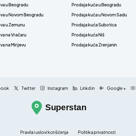
ova u Beogradu
Prodaja kuća u Beogradu
ova u Novom Beogradu
Prodaja kuća u Novom Sadu
ova u Zemunu
Prodaja kuća Subotica
va na Vračaru
Prodaja kuća Niš
a na Mirijevu
Prodaja kuća Zrenjanin
book
Twitter
Instagram
Linkd in
Google +
Pravila i uslovi korišćenja
Politika privatnosti