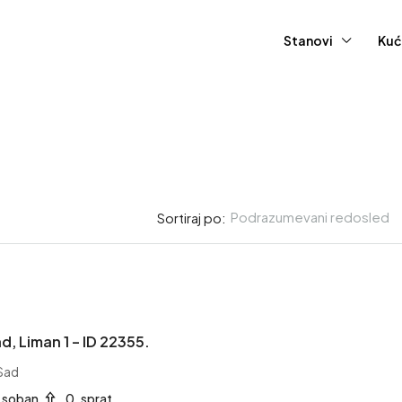
Stanovi
Kuć
Podrazumevani redosled
Sortiraj po:
415,000EUR
d, Liman 1 – ID 22355.
Stan – Novi Sad, Grbavica 
 Sad
1753.
 soban
0. sprat