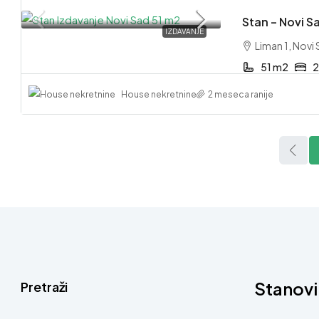
Stan – Novi Sa
IZDAVANJE
Liman 1, Novi
51 m2
2
House nekretnine
2 meseca ranije
Stanovi
Pretraži