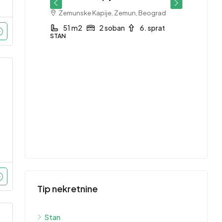
Zemunske Kapije, Zemun, Beograd
 sprat
51 m2
2 soban
6. sprat
STAN
415,
Stan 
1753
Grb
1
STAN
Tip nekretnine
Stan