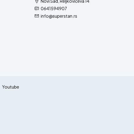
Novi Sad, Reljkovićeva 14
0641594907
info@superstan.rs
Youtube