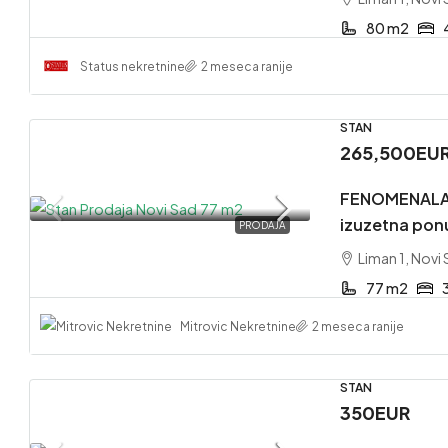
80 m2
Status nekretnine
2 meseca ranije
STAN
265,500EU
FENOMENALA
izuzetna pon
PRODAJA
Liman 1, Novi
77 m2
Mitrovic Nekretnine
2 meseca ranije
STAN
350EUR