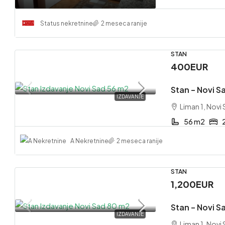
Status nekretnine
2 meseca ranije
STAN
400EUR
Stan – Novi Sa
IZDAVANJE
Liman 1, Novi
56 m2
A Nekretnine
2 meseca ranije
STAN
1,200EUR
Stan – Novi Sa
IZDAVANJE
Liman 1, Novi