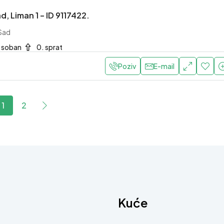
d, Liman 1 – ID 9117422.
 Sad
 soban
0. sprat
Poziv
E-mail
1
2
Kuće