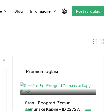
e
Blog
Informacije
Postavi oglas
Premium oglasi
220,000EUR
– ID
Stan – Beograd, Zemun
Zemunske Kapije – ID 22727.