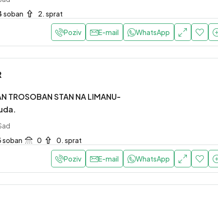
4 soban
2. sprat
Poziv
E-mail
WhatsApp
R
N TROSOBAN STAN NA LIMANU-
uda.
 Sad
3 soban
0
0. sprat
Poziv
E-mail
WhatsApp