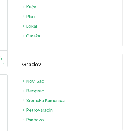
Kuća
Plac
Lokal
Garaža
Gradovi
Novi Sad
Beograd
Sremska Kamenica
Petrovaradin
Pančevo