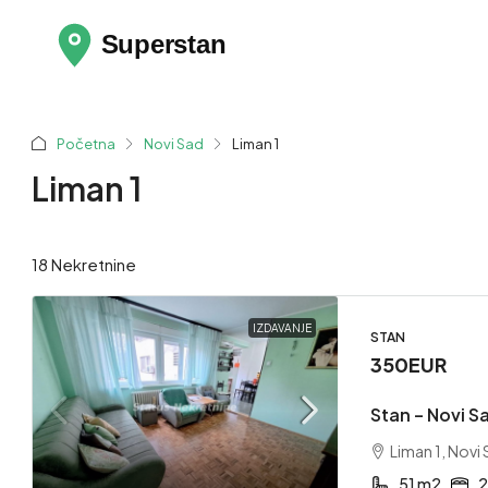
Početna
Novi Sad
Liman 1
Liman 1
18 Nekretnine
IZDAVANJE
STAN
350EUR
Stan – Novi Sa
Liman 1, Novi
51 m2
2