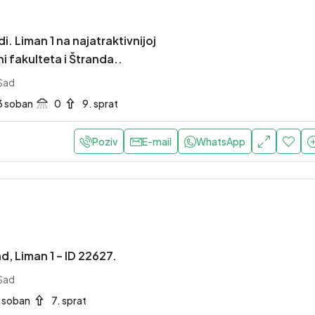
. Liman 1 na najatraktivnijoj
ini fakulteta i Štranda..
 Sad
3 soban
0
9. sprat
Poziv
E-mail
WhatsApp
d, Liman 1 – ID 22627.
 Sad
1 soban
7. sprat