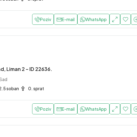
Grbavica, Novi Sad
155 m2
5 soban
3.
STAN
Poziv
E-mail
WhatsApp
0EUR
Beograd, Zemun
e Kapije – ID 22727.
ke Kapije, Zemun, Beograd
ad, Liman 2 – ID 22636.
2 soban
6. sprat
 Sad
2.5 soban
0. sprat
Poziv
E-mail
WhatsApp