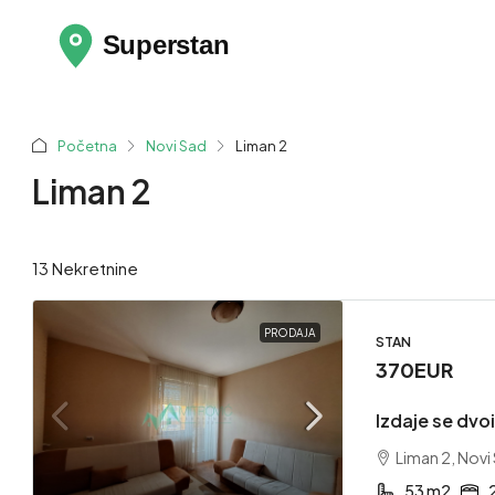
Početna
Novi Sad
Liman 2
Liman 2
13 Nekretnine
PRODAJA
STAN
370EUR
Izdaje se dvo
Liman 2, Novi
53 m2