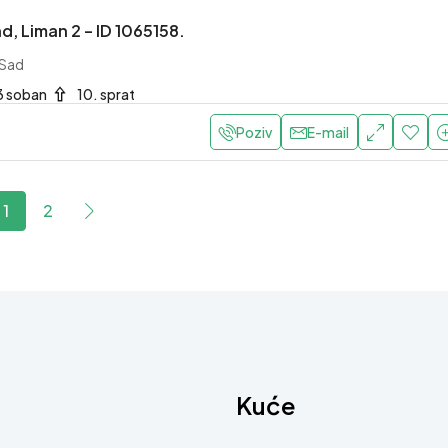
d, Liman 2 – ID 1065158.
 Sad
3 soban
10. sprat
Poziv
E-mail
1
2
Kuće