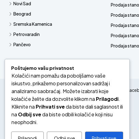
Novi Sad
Prodaja stan
Beograd
Prodaja stan
Sremska Kamenica
Prodaja stan
Petrovaradin
Prodaja stano
Pančevo
Prodaja stanov
Poštujemo vašu privatnost
Kolačići nam pomažu da poboljšamo vaše
iskustvo, prikažemo personalizovan sadržaj i
Face
analiziramo saobraćaj. Možete izabrati koje
kolačiće želite da dozvolite klikom na
Prilagodi
.
Kliknite na
Prihvati sve
da biste dali saglasnost ili
na
Odbij sve
da biste odbili kolačiće koji nisu
neophodni.
Prilagodi
Odbij sve
Prihvati sve