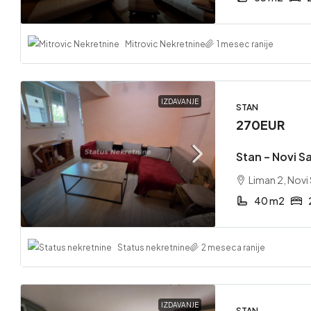
Mitrovic Nekretnine
1 mesec ranije
220,00
Stan – 
IZDAVANJE
STAN
Zemunsk
270EUR
Zemuns
Stan – Novi S
51 m2
STAN
Liman 2, Novi
40 m2
Status nekretnine
2 meseca ranije
IZDAVANJE
STAN