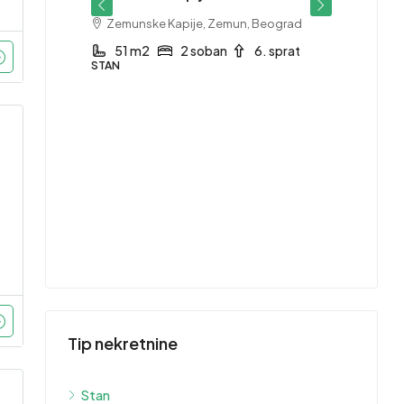
Zemunske Kapije, Zemun, Beograd
 sprat
51 m2
2 soban
6. sprat
STAN
415,
Stan 
1753
Grb
1
STAN
Tip nekretnine
Stan