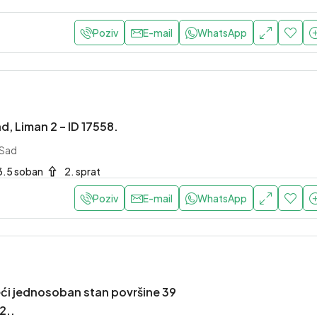
Poziv
E-mail
WhatsApp
d, Liman 2 – ID 17558.
 Sad
3.5 soban
2. sprat
Poziv
E-mail
WhatsApp
ći jednosoban stan površine 39
2..