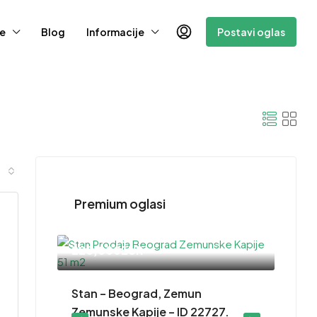
e
Blog
Informacije
Postavi oglas
Premium oglasi
220,000EUR
– ID
Stan – Beograd, Zemun
Zemunske Kapije – ID 22727.