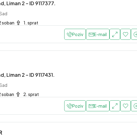
d, Liman 2 – ID 9117377.
 Sad
2 soban
1. sprat
Poziv
E-mail
d, Liman 2 – ID 9117431.
 Sad
2 soban
2. sprat
Poziv
E-mail
R