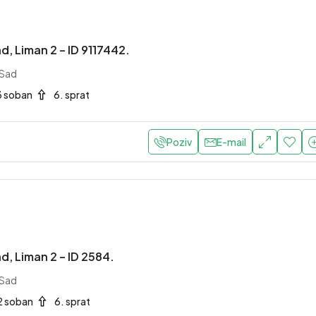
d, Liman 2 – ID 9117442.
 Sad
3 soban
6. sprat
Poziv
E-mail
d, Liman 2 – ID 2584.
 Sad
2 soban
6. sprat