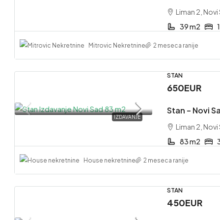
Liman 2, Novi
39 m2
Mitrovic Nekretnine
2 meseca ranije
STAN
650EUR
Stan – Novi Sa
IZDAVANJE
Liman 2, Novi
83 m2
House nekretnine
2 meseca ranije
STAN
450EUR