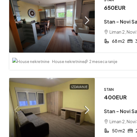
650EUR
Stan – Novi Sa
Liman 2, Novi
68 m2
House nekretnine
2 meseca ranije
IZDAVANJE
STAN
400EUR
Stan – Novi Sa
Liman 2, Novi
50 m2