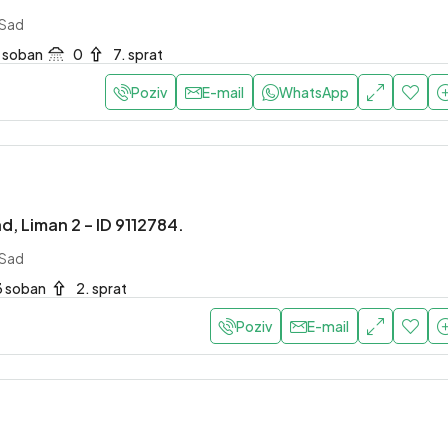
 Sad
1 soban
0
7. sprat
Poziv
E-mail
WhatsApp
d, Liman 2 – ID 9112784.
 Sad
3 soban
2. sprat
Poziv
E-mail