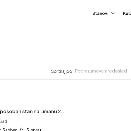
Stanovi
Kuć
Podrazumevani redosled
Sortiraj po:
415,000EUR
iposoban stan na Limanu 2..
Stan – Novi Sad, Grbavica 
 Sad
1753.
2.5 soban
5. sprat