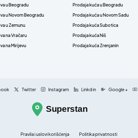
ova u Beogradu
Prodaja kuća u Beogradu
ova u Novom Beogradu
Prodaja kuća u Novom Sadu
ova u Zemunu
Prodaja kuća Subotica
va na Vračaru
Prodaja kuća Niš
a na Mirijevu
Prodaja kuća Zrenjanin
book
Twitter
Instagram
Linkd in
Google +
Pravila i uslovi korišćenja
Politika privatnosti