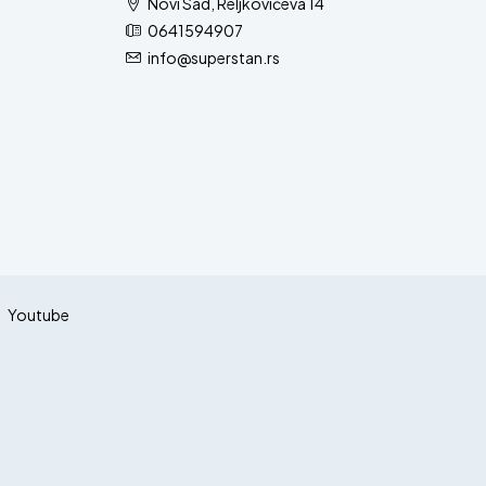
Novi Sad, Reljkovićeva 14
0641594907
info@superstan.rs
Youtube