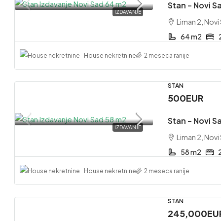
Stan – Novi Sa
IZDAVANJE
Liman 2, Novi
64 m2
House nekretnine
2 meseca ranije
STAN
500EUR
Stan – Novi Sa
IZDAVANJE
Liman 2, Novi
58 m2
House nekretnine
2 meseca ranije
STAN
245,000EU