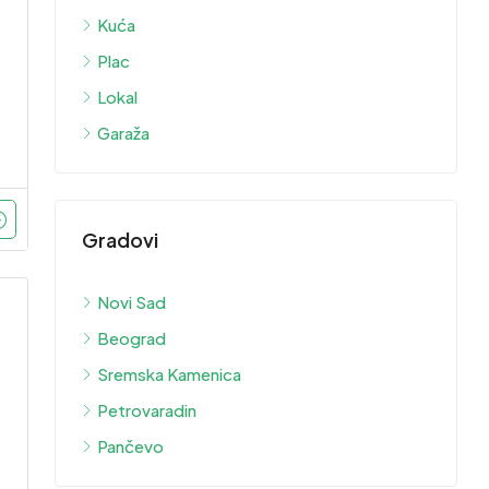
Kuća
Plac
Lokal
Garaža
Gradovi
Novi Sad
Beograd
Sremska Kamenica
Petrovaradin
Pančevo