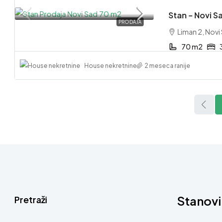
Stan – Novi Sa
PRODAJA
Liman 2, Novi
70 m2
House nekretnine
2 meseca ranije
Stanovi
Pretraži