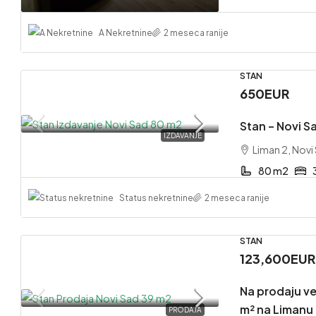
A Nekretnine
2 meseca ranije
STAN
650EUR
Stan – Novi Sa
IZDAVANJE
Liman 2, Novi
80 m2
Status nekretnine
2 meseca ranije
STAN
123,600EUR
Na prodaju ve
m² na Limanu 
PRODAJA