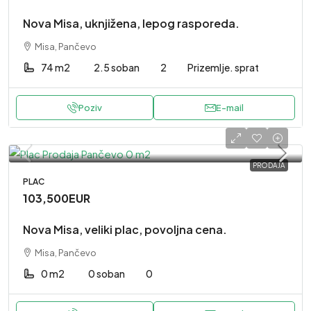
Nova Misa, uknjižena, lepog rasporeda.
Misa, Pančevo
74 m2
2.5 soban
2
Prizemlje. sprat
Poziv
E-mail
PRODAJA
PLAC
103,500EUR
Nova Misa, veliki plac, povoljna cena.
Misa, Pančevo
0 m2
0 soban
0