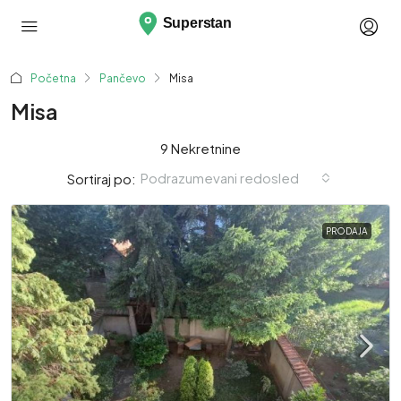
Početna
Pančevo
Misa
Misa
9 Nekretnine
Podrazumevani redosled
Sortiraj po:
PRODAJA