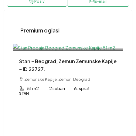
Poziv
E-mail
Premium oglasi
220,000EUR
Stan – Beograd, Zemun Zemunske Kapije
– ID 22727.
Zemunske Kapije, Zemun, Beograd
51 m2
2 soban
6. sprat
STAN
41
St