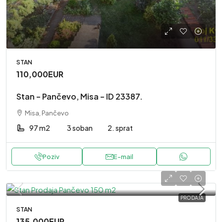
STAN
110,000EUR
Stan – Pančevo, Misa – ID 23387.
Misa, Pančevo
97 m2
3 soban
2. sprat
Poziv
E-mail
PRODAJA
STAN
135,000EUR