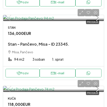
Poziv
E-mail
PRODAJA
STAN
136,000EUR
Stan – Pančevo, Misa – ID 23345.
Misa, Pančevo
94 m2
3 soban
1. sprat
Poziv
E-mail
PRODAJA
KUĆA
118,000EUR