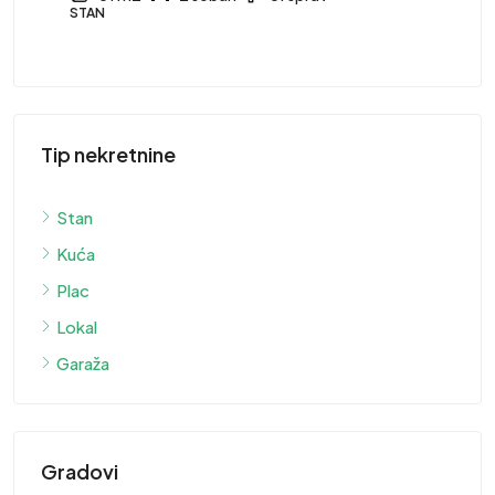
STAN
Tip nekretnine
Stan
Kuća
Plac
Lokal
Garaža
Gradovi