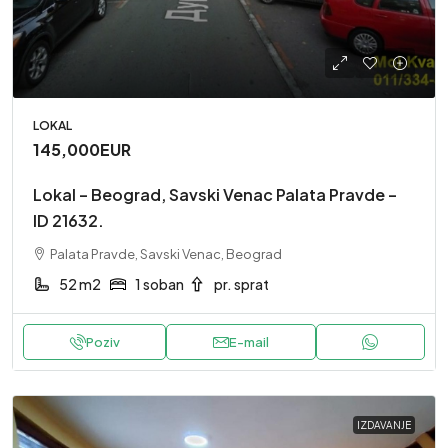
LOKAL
145,000EUR
Lokal – Beograd, Savski Venac Palata Pravde –
ID 21632.
Palata Pravde, Savski Venac, Beograd
52 m2
1 soban
pr. sprat
Poziv
E-mail
IZDAVANJE