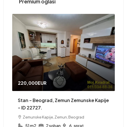
Premium oglasi
220,000EUR
41
Stan – Beograd, Zemun Zemunske Kapije
St
– ID 22727.
Zemunske Kapije, Zemun, Beograd
ST
51 m2
2 soban
6. sprat