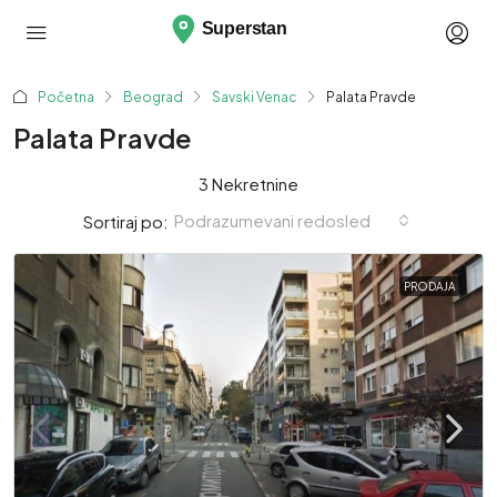
Početna
Beograd
Savski Venac
Palata Pravde
Palata Pravde
3 Nekretnine
Podrazumevani redosled
Sortiraj po:
PRODAJA