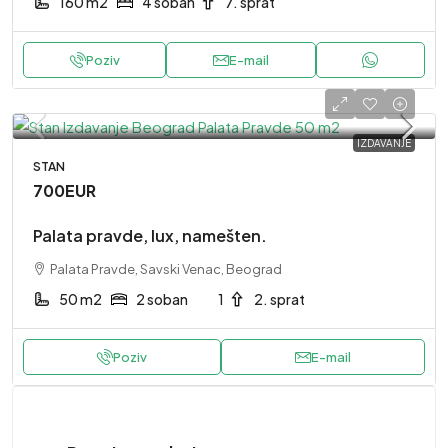
160 m2
4 soban
7. sprat
Poziv
E-mail
IZDAVANJE
STAN
700EUR
Palata pravde, lux, namešten.
Palata Pravde, Savski Venac, Beograd
50 m2
2 soban
1
2. sprat
Poziv
E-mail