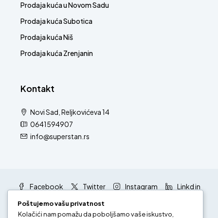
Prodaja kuća u Novom Sadu
Prodaja kuća Subotica
Prodaja kuća Niš
Prodaja kuća Zrenjanin
Kontakt
Novi Sad, Reljkovićeva 14
0641594907
info@superstan.rs
Facebook
Twitter
Instagram
Linkd in
Google +
Youtube
Poštujemo vašu privatnost
Kolačići nam pomažu da poboljšamo vaše iskustvo,