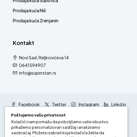
Prodaja kuća Subotica
Prodaja kuća Niš
Prodaja kuća Zrenjanin
Kontakt
Novi Sad, Reljkovićeva 14
0641594907
info@superstan.rs
Facebook
Twitter
Instagram
Linkd in
Google +
Youtube
Poštujemo vašu privatnost
Kolačići nam pomažu da poboljšamo vaše iskustvo,
prikažemo personalizovan sadržaj i analiziramo
saobraćaj. Možete izabrati koje kolačiće želite da