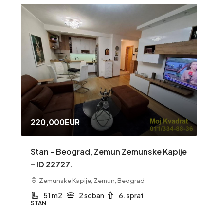
220,000EUR
41
Stan – Beograd, Zemun Zemunske Kapije
St
– ID 22727.
Zemunske Kapije, Zemun, Beograd
ST
51 m2
2 soban
6. sprat
STAN