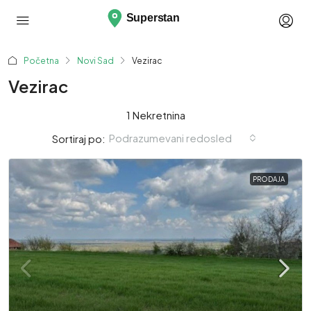
Početna
Novi Sad
Vezirac
Vezirac
1 Nekretnina
Podrazumevani redosled
Sortiraj po:
PRODAJA