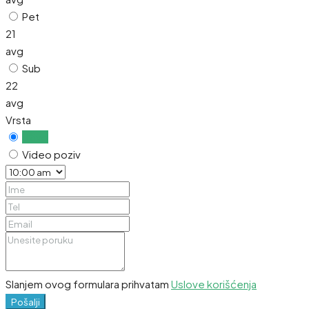
Pet
21
avg
Sub
22
avg
Vrsta
Uživo
Video poziv
Slanjem ovog formulara prihvatam
Uslove korišćenja
Pošalji