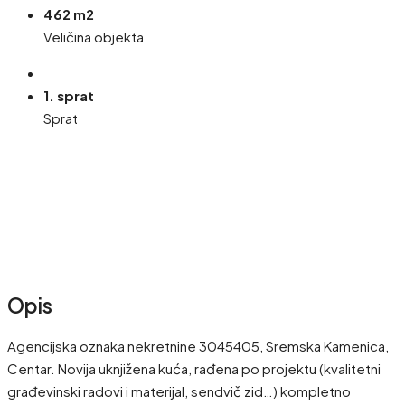
462 m2
Veličina objekta
1. sprat
Sprat
Opis
Agencijska oznaka nekretnine 3045405, Sremska Kamenica,
Centar. Novija uknjižena kuća, rađena po projektu (kvalitetni
građevinski radovi i materijal, sendvič zid…) kompletno