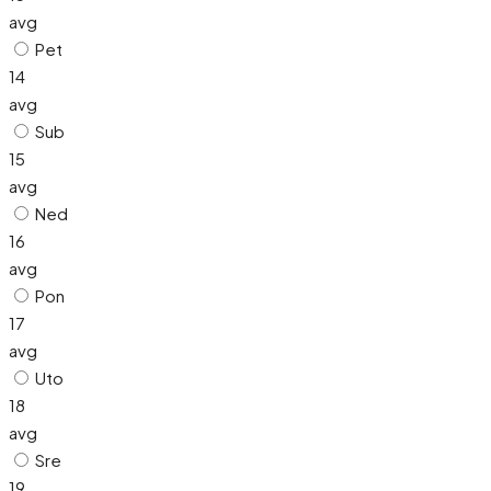
avg
Pet
14
avg
Sub
15
avg
Ned
16
avg
Pon
17
avg
Uto
18
avg
Sre
19