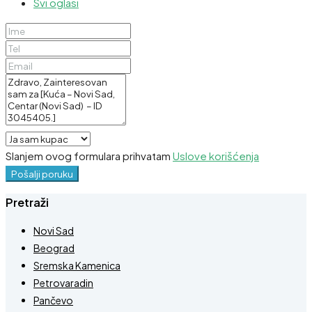
Svi oglasi
Slanjem ovog formulara prihvatam
Uslove korišćenja
Pošalji poruku
Pretraži
Novi Sad
Beograd
Sremska Kamenica
Petrovaradin
Pančevo