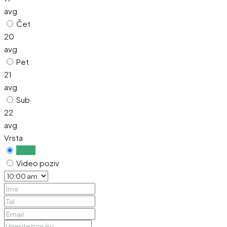
avg
Čet
20
avg
Pet
21
avg
Sub
22
avg
Vrsta
Uživo
Video poziv