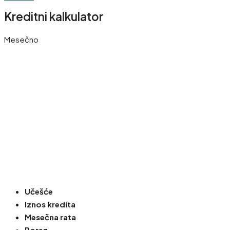
Kreditni kalkulator
Mesečno
Učešće
Iznos kredita
Mesečna rata
Porez