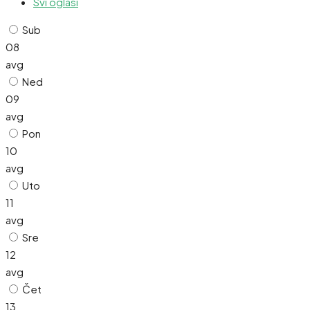
Svi oglasi
Sub
08
avg
Ned
09
avg
Pon
10
avg
Uto
11
avg
Sre
12
avg
Čet
13