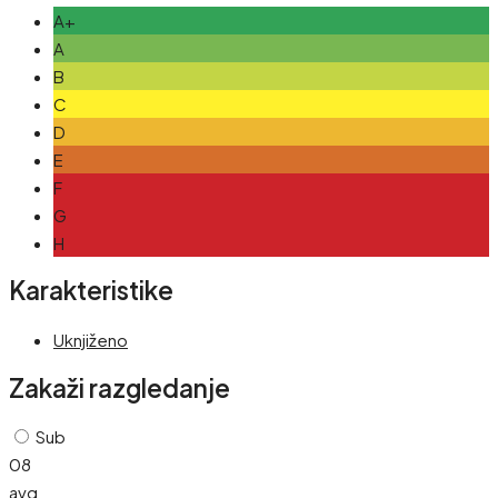
A+
A
B
C
D
E
F
G
H
Karakteristike
Uknjiženo
Zakaži razgledanje
Sub
08
avg