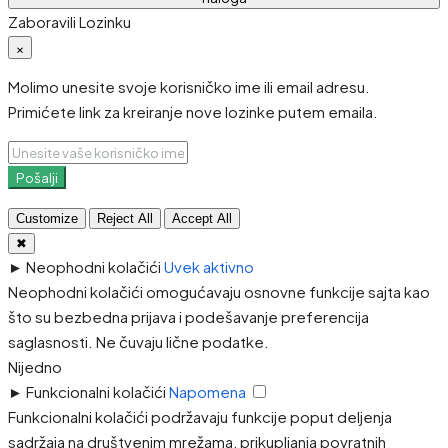
Zaboravili Lozinku
×
Molimo unesite svoje korisničko ime ili email adresu.
Primićete link za kreiranje nove lozinke putem emaila.
Pošalji
Customize
Reject All
Accept All
✖
►
Neophodni kolačići
Uvek aktivno
Neophodni kolačići omogućavaju osnovne funkcije sajta kao
što su bezbedna prijava i podešavanje preferencija
saglasnosti. Ne čuvaju lične podatke.
Nijedno
►
Funkcionalni kolačići
Napomena
Funkcionalni kolačići podržavaju funkcije poput deljenja
sadržaja na društvenim mrežama, prikupljanja povratnih