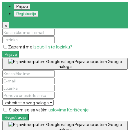
Prijava
Registracija
×
Zapamti me
Izgubili ste lozinku?
Prijava
Prijavite se putem Google
naloga
Slažem se sa vašim
uslovima Korišćenje
Registracija
Prijavite se putem Google
naloga