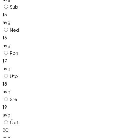
Sub
15
avg
Ned
16
avg
Pon
17
avg
Uto
18
avg
Sre
19
avg
Čet
20
avg