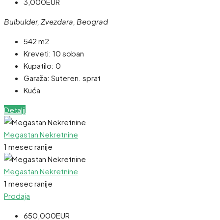
3,000EUR
Bulbulder, Zvezdara, Beograd
542 m2
Kreveti:
10 soban
Kupatilo:
0
Garaža:
Suteren. sprat
Kuća
Detalji
Megastan Nekretnine
1 mesec ranije
Megastan Nekretnine
1 mesec ranije
Prodaja
650,000EUR