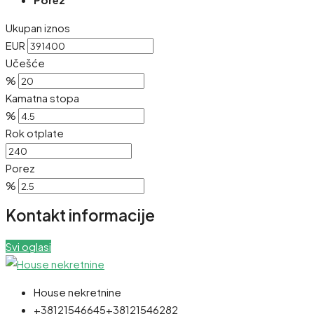
Ukupan iznos
EUR
Učešće
%
Kamatna stopa
%
Rok otplate
Porez
%
Kontakt informacije
Svi oglasi
House nekretnine
+38121546645
+38121546282