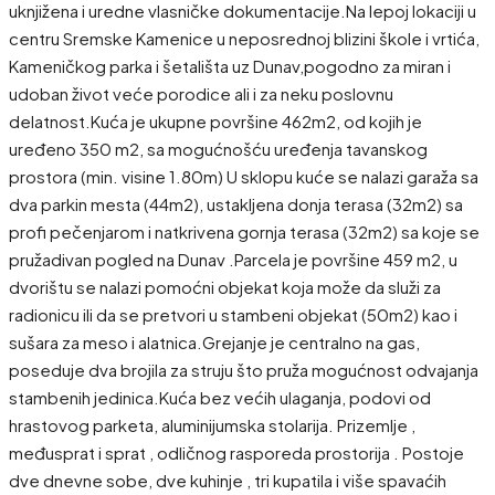
uknjižena i uredne vlasničke dokumentacije.Na lepoj lokaciji u
centru Sremske Kamenice u neposrednoj blizini škole i vrtića,
Kameničkog parka i šetališta uz Dunav,pogodno za miran i
udoban život veće porodice ali i za neku poslovnu
delatnost.Kuća je ukupne površine 462m2, od kojih je
uređeno 350 m2, sa mogućnošću uređenja tavanskog
prostora (min. visine 1.80m) U sklopu kuće se nalazi garaža sa
dva parkin mesta (44m2), ustakljena donja terasa (32m2) sa
profi pečenjarom i natkrivena gornja terasa (32m2) sa koje se
pružadivan pogled na Dunav .Parcela je površine 459 m2, u
dvorištu se nalazi pomoćni objekat koja može da služi za
radionicu ili da se pretvori u stambeni objekat (50m2) kao i
sušara za meso i alatnica.Grejanje je centralno na gas,
poseduje dva brojila za struju što pruža mogućnost odvajanja
stambenih jedinica.Kuća bez većih ulaganja, podovi od
hrastovog parketa, aluminijumska stolarija. Prizemlje ,
međusprat i sprat , odličnog rasporeda prostorija . Postoje
dve dnevne sobe, dve kuhinje , tri kupatila i više spavaćih