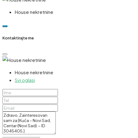
House nekretnine
Kontaktirajte me
House nekretnine
Svi oglasi