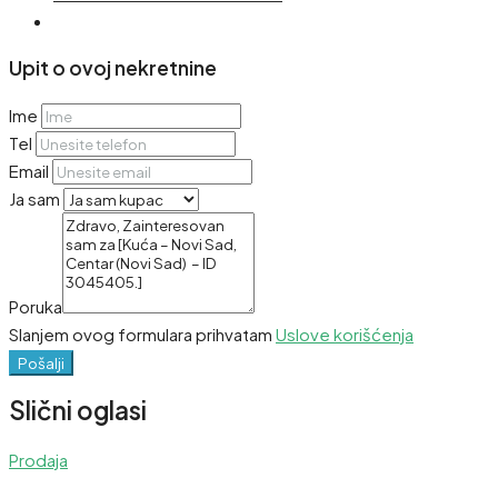
Upit o ovoj nekretnine
Ime
Tel
Email
Ja sam
Poruka
Slanjem ovog formulara prihvatam
Uslove korišćenja
Pošalji
Slični oglasi
Prodaja