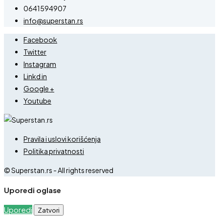
0641594907
info@superstan.rs
Facebook
Twitter
Instagram
Linkd in
Google +
Youtube
Pravila i uslovi korišćenja
Politika privatnosti
© Superstan.rs - All rights reserved
Uporedi oglase
Uporedi
Zatvori