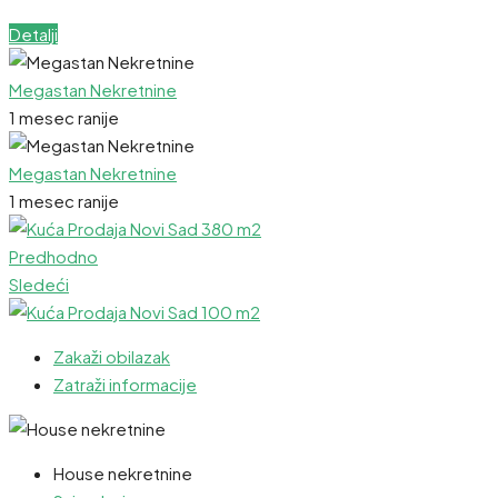
Detalji
Megastan Nekretnine
1 mesec ranije
Megastan Nekretnine
1 mesec ranije
Predhodno
Sledeći
Zakaži obilazak
Zatraži informacije
House nekretnine