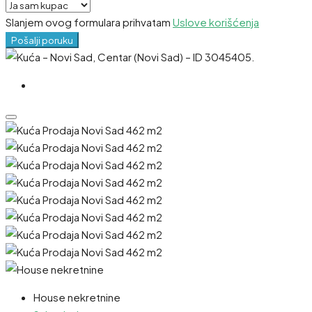
Slanjem ovog formulara prihvatam
Uslove korišćenja
Pošalji poruku
House nekretnine