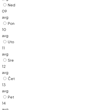
Ned
09
avg
Pon
10
avg
Uto
11
avg
Sre
12
avg
Čet
13
avg
Pet
14
avg