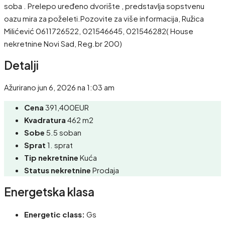
soba . Prelepo uređeno dvorište , predstavlja sopstvenu
oazu mira za poželeti.Pozovite za više informacija, Ružica
Milićević 0611726522, 021546645, 021546282( House
nekretnine Novi Sad, Reg.br 200)
Detalji
Ažurirano jun 6, 2026 na 1:03 am
Cena
391,400EUR
Kvadratura
462 m2
Sobe
5.5 soban
Sprat
1. sprat
Tip nekretnine
Kuća
Status nekretnine
Prodaja
Energetska klasa
Energetic class:
Gs