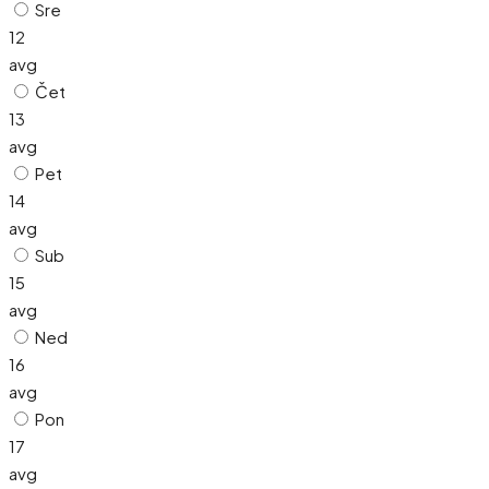
Sre
12
avg
Čet
13
avg
Pet
14
avg
Sub
15
avg
Ned
16
avg
Pon
17
avg