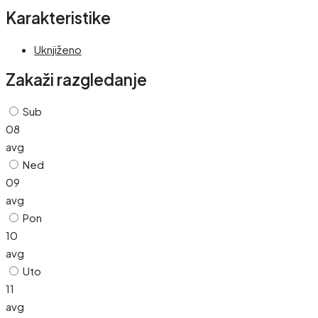
Karakteristike
Uknjiženo
Zakaži razgledanje
Sub
08
avg
Ned
09
avg
Pon
10
avg
Uto
11
avg