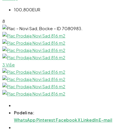
100,800EUR
8
3 Više
Podeli na:
WhatsApp
Pinterest
Facebook
X
LinkedIn
E-mail