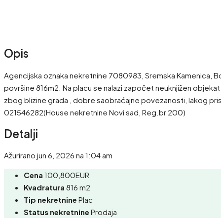
Opis
Agencijska oznaka nekretnine 7080983, Sremska Kamenica, Bocke.
površine 816m2. Na placu se nalazi započet neuknjižen objekat -u 
zbog blizine grada , dobre saobraćajne povezanosti, lakog pri
021546282(House nekretnine Novi sad, Reg.br 200)
Detalji
Ažurirano jun 6, 2026 na 1:04 am
Cena
100,800EUR
Kvadratura
816 m2
Tip nekretnine
Plac
Status nekretnine
Prodaja