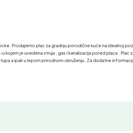
 Prodajemo plac za gradnju porodične kuće na idealnoj poziciji 
kojem je uvedena struja , gas i kanalizacija pored placa . Plac se
stupa a ipak u lepom prirodnom okruženju. Za dodatne informaci