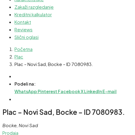
Zakaži razgledanje
Kreditni kalkulator
Kontakt
Reviews
Slični oglasi
Početna
Plac
Plac – Novi Sad, Bocke – ID 7080983.
Podeli na:
WhatsApp
Pinterest
Facebook
X
LinkedIn
E-mail
Plac – Novi Sad, Bocke – ID 7080983.
Bocke, Novi Sad
Prodaja