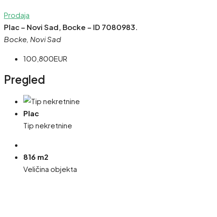
Prodaja
Plac – Novi Sad, Bocke – ID 7080983.
Bocke, Novi Sad
100,800EUR
Pregled
Plac
Tip nekretnine
816 m2
Veličina objekta