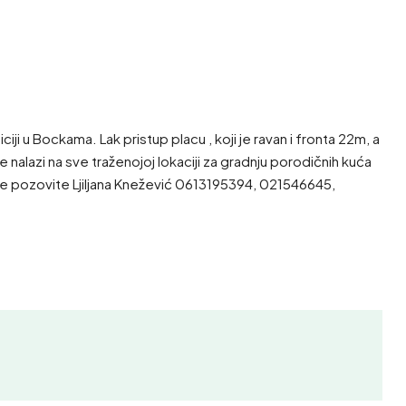
u Bockama. Lak pristup placu , koji je ravan i fronta 22m, a
 nalazi na sve traženojoj lokaciji za gradnju porodičnih kuća
je pozovite Ljiljana Knežević 0613195394, 021546645,