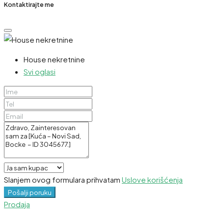
Kontaktirajte me
House nekretnine
Svi oglasi
Slanjem ovog formulara prihvatam
Uslove korišćenja
Pošalji poruku
Prodaja