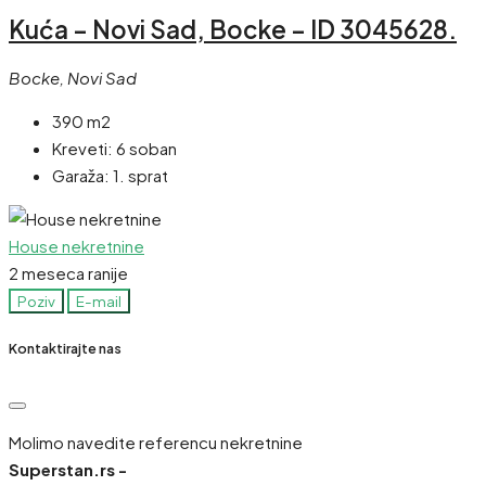
Kuća – Novi Sad, Bocke – ID 3045628.
Bocke, Novi Sad
390 m2
Kreveti:
6 soban
Garaža:
1. sprat
House nekretnine
2 meseca ranije
Poziv
E-mail
Kontaktirajte nas
Molimo navedite referencu nekretnine
Superstan.rs -