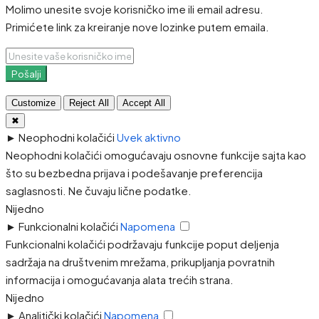
Molimo unesite svoje korisničko ime ili email adresu.
Primićete link za kreiranje nove lozinke putem emaila.
Pošalji
Customize
Reject All
Accept All
✖
►
Neophodni kolačići
Uvek aktivno
Neophodni kolačići omogućavaju osnovne funkcije sajta kao
što su bezbedna prijava i podešavanje preferencija
saglasnosti. Ne čuvaju lične podatke.
Nijedno
►
Funkcionalni kolačići
Napomena
Funkcionalni kolačići podržavaju funkcije poput deljenja
sadržaja na društvenim mrežama, prikupljanja povratnih
informacija i omogućavanja alata trećih strana.
Nijedno
►
Analitički kolačići
Napomena