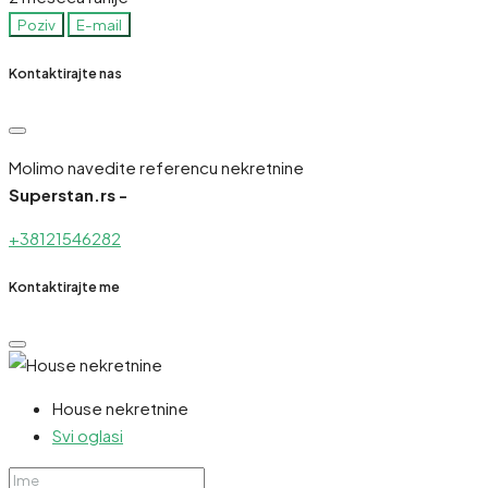
Poziv
E-mail
Kontaktirajte nas
Molimo navedite referencu nekretnine
Superstan.rs -
+38121546282
Kontaktirajte me
House nekretnine
Svi oglasi