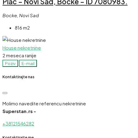
Plac – Novi Sad, Bocke – ID 7080983.
Bocke, Novi Sad
816 m2
House nekretnine
2 meseca ranije
Poziv
E-mail
Kontaktirajte nas
Molimo navedite referencu nekretnine
Superstan.rs -
+38121546282
Kontaktirajte me