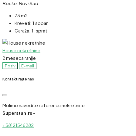
Bocke, Novi Sad
73 m2
Kreveti:
1 soban
Garaža:
1. sprat
House nekretnine
2 meseca ranije
Poziv
E-mail
Kontaktirajte nas
Molimo navedite referencu nekretnine
Superstan.rs -
+38121546282