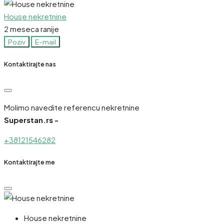
House nekretnine
2 meseca ranije
Poziv
E-mail
Kontaktirajte nas
Molimo navedite referencu nekretnine
Superstan.rs -
+38121546282
Kontaktirajte me
House nekretnine