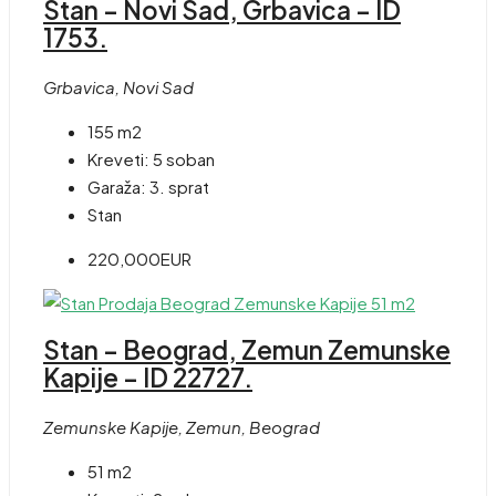
Stan – Novi Sad, Grbavica – ID
1753.
Grbavica, Novi Sad
155 m2
Kreveti:
5 soban
Garaža:
3. sprat
Stan
220,000EUR
Stan – Beograd, Zemun Zemunske
Kapije – ID 22727.
Zemunske Kapije, Zemun, Beograd
51 m2