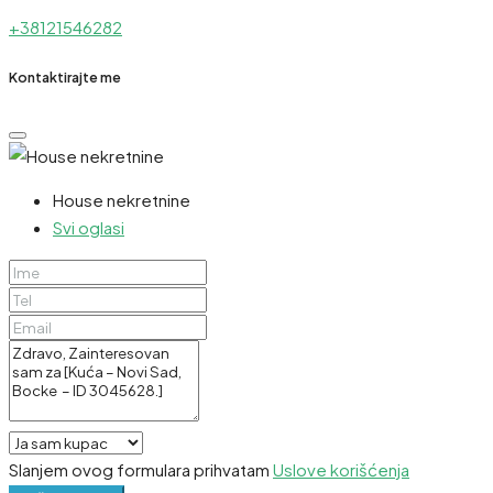
+38121546282
Kontaktirajte me
House nekretnine
Svi oglasi
Slanjem ovog formulara prihvatam
Uslove korišćenja