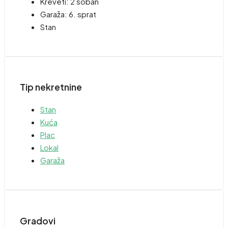
Kreveti:
2 soban
Garaža:
6. sprat
Stan
Tip nekretnine
Stan
Kuća
Plac
Lokal
Garaža
Gradovi