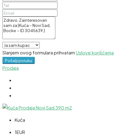
Slanjem ovog formulara prihvatam
Uslove korišćenja
Pošalji poruku
Prodaja
Kuća
1EUR