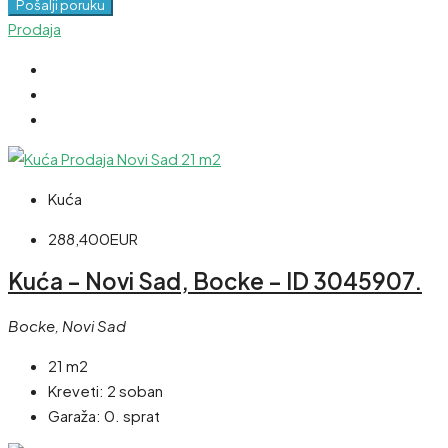
Pošalji poruku
Prodaja
Kuća
288,400EUR
Kuća – Novi Sad, Bocke – ID 3045907.
Bocke, Novi Sad
21 m2
Kreveti:
2 soban
Garaža:
0. sprat