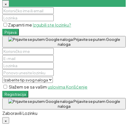
×
Zapamti me
Izgubili ste lozinku?
Prijava
Prijavite se putem Google
naloga
Slažem se sa vašim
uslovima Korišćenje
Registracija
Prijavite se putem Google
naloga
Zaboravili Lozinku
×