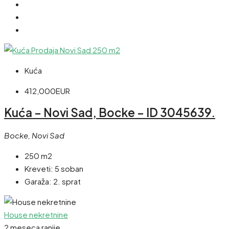
Kuća
412,000EUR
Kuća – Novi Sad, Bocke – ID 3045639.
Bocke, Novi Sad
250 m2
Kreveti:
5 soban
Garaža:
2. sprat
House nekretnine
2 meseca ranije