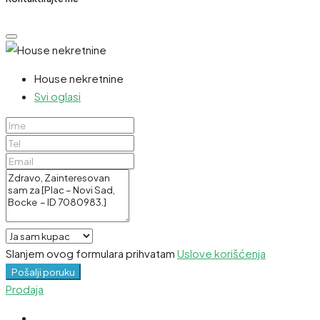
House nekretnine
Svi oglasi
Slanjem ovog formulara prihvatam
Uslove korišćenja
Pošalji poruku
Prodaja