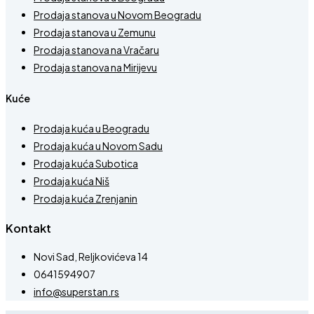
Prodaja stanova u Novom Beogradu
Prodaja stanova u Zemunu
Prodaja stanova na Vračaru
Prodaja stanova na Mirijevu
Kuće
Prodaja kuća u Beogradu
Prodaja kuća u Novom Sadu
Prodaja kuća Subotica
Prodaja kuća Niš
Prodaja kuća Zrenjanin
Kontakt
Novi Sad, Reljkovićeva 14
0641594907
info@superstan.rs