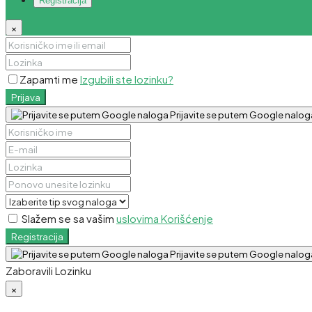
Registracija
×
Zapamti me
Izgubili ste lozinku?
Prijava
Prijavite se putem Google nalog
Slažem se sa vašim
uslovima Korišćenje
Registracija
Prijavite se putem Google nalog
Zaboravili Lozinku
×