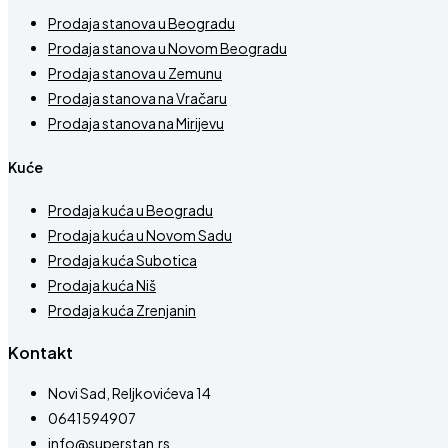
Prodaja stanova u Beogradu
Prodaja stanova u Novom Beogradu
Prodaja stanova u Zemunu
Prodaja stanova na Vračaru
Prodaja stanova na Mirijevu
Kuće
Prodaja kuća u Beogradu
Prodaja kuća u Novom Sadu
Prodaja kuća Subotica
Prodaja kuća Niš
Prodaja kuća Zrenjanin
Kontakt
Novi Sad, Reljkovićeva 14
0641594907
info@superstan.rs