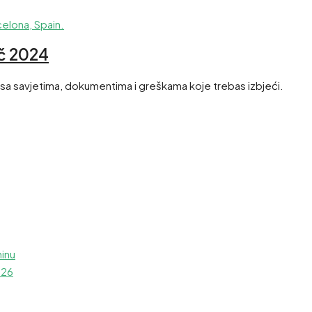
ič 2024
č sa savjetima, dokumentima i greškama koje trebas izbjeći.
ninu
026