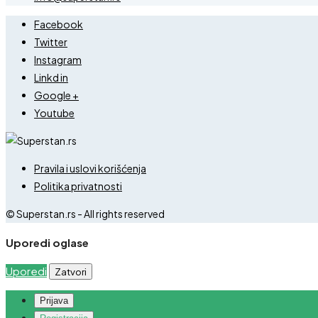
Facebook
Twitter
Instagram
Linkd in
Google +
Youtube
Pravila i uslovi korišćenja
Politika privatnosti
© Superstan.rs - All rights reserved
Uporedi oglase
Uporedi
Zatvori
Prijava