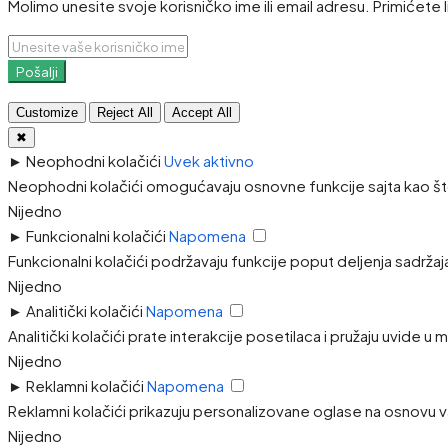
Molimo unesite svoje korisničko ime ili email adresu. Primićete 
Pošalji
Customize
Reject All
Accept All
✖
►
Neophodni kolačići
Uvek aktivno
Neophodni kolačići omogućavaju osnovne funkcije sajta kao što
Nijedno
►
Funkcionalni kolačići
Napomena
Funkcionalni kolačići podržavaju funkcije poput deljenja sadržaj
Nijedno
►
Analitički kolačići
Napomena
Analitički kolačići prate interakcije posetilaca i pružaju uvide u
Nijedno
►
Reklamni kolačići
Napomena
Reklamni kolačići prikazuju personalizovane oglase na osnovu va
Nijedno