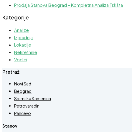
Prodaja Stanova Beograd – Kompletna Analiza Tržišta
Kategorije
Analize
Izgradnja
Lokacije
Nekretnine
Vodici
Pretraži
Novi Sad
Beograd
Sremska Kamenica
Petrovaradin
Pančevo
Stanovi