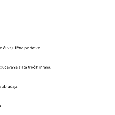
e čuvaju lične podatke.
gućavanja alata trećih strana.
saobraćaja.
a.