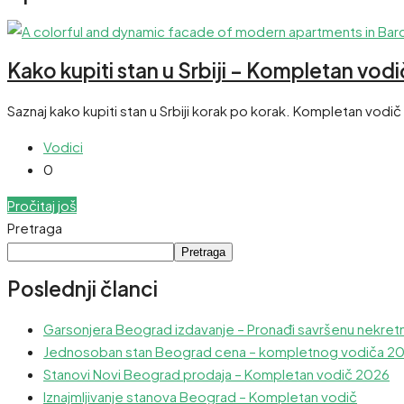
Kako kupiti stan u Srbiji – Kompletan vod
Saznaj kako kupiti stan u Srbiji korak po korak. Kompletan vodi
Vodici
0
Pročitaj još
Pretraga
Pretraga
Poslednji članci
Garsonjera Beograd izdavanje – Pronađi savršenu nekret
Jednosoban stan Beograd cena – kompletnog vodiča 2
Stanovi Novi Beograd prodaja – Kompletan vodič 2026
Iznajmljivanje stanova Beograd – Kompletan vodič