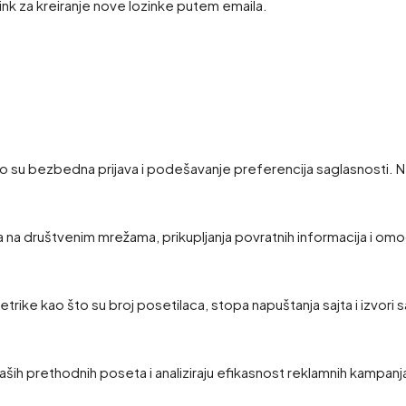
link za kreiranje nove lozinke putem emaila.
 su bezbedna prijava i podešavanje preferencija saglasnosti. N
a na društvenim mrežama, prikupljanja povratnih informacija i omo
 metrike kao što su broj posetilaca, stopa napuštanja sajta i izvori 
ših prethodnih poseta i analiziraju efikasnost reklamnih kampanj