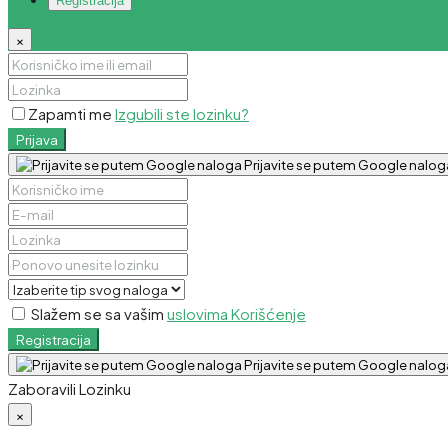
Registracija
×
Zapamti me
Izgubili ste lozinku?
Prijava
Prijavite se putem Google nalog
Slažem se sa vašim
uslovima Korišćenje
Registracija
Prijavite se putem Google nalog
Zaboravili Lozinku
×