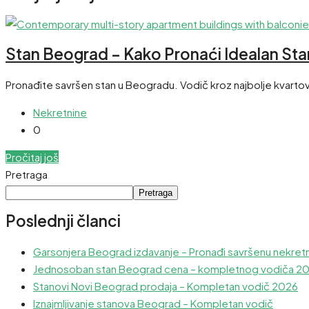
Stan Beograd – Kako Pronaći Idealan Stan
Pronađite savršen stan u Beogradu. Vodič kroz najbolje kvartove, 
Nekretnine
0
Pročitaj još
Pretraga
Pretraga
Poslednji članci
Garsonjera Beograd izdavanje – Pronađi savršenu nekret
Jednosoban stan Beograd cena – kompletnog vodiča 2
Stanovi Novi Beograd prodaja – Kompletan vodič 2026
Iznajmljivanje stanova Beograd – Kompletan vodič