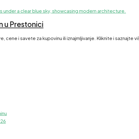
 u Prestonici
cene i savete za kupovinu ili iznajmljivanje. Kliknite i saznajte vi
ninu
026