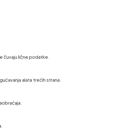
e čuvaju lične podatke.
gućavanja alata trećih strana.
saobraćaja.
a.