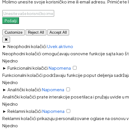
Molimo unesite svoje korisničko ime ili email adresu. Primićete 
Pošalji
Customize
Reject All
Accept All
✖
►
Neophodni kolačići
Uvek aktivno
Neophodni kolačići omogućavaju osnovne funkcije sajta kao što
Nijedno
►
Funkcionalni kolačići
Napomena
Funkcionalni kolačići podržavaju funkcije poput deljenja sadržaj
Nijedno
►
Analitički kolačići
Napomena
Analitički kolačići prate interakcije posetilaca i pružaju uvide u
Nijedno
►
Reklamni kolačići
Napomena
Reklamni kolačići prikazuju personalizovane oglase na osnovu va
Nijedno