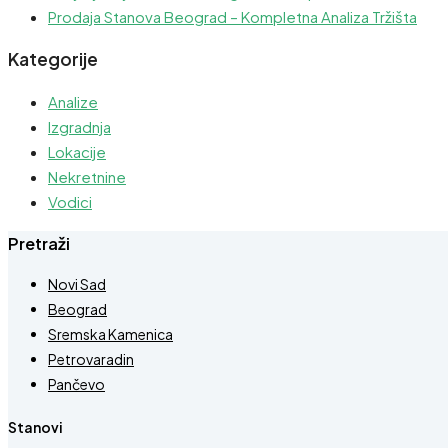
Prodaja Stanova Beograd – Kompletna Analiza Tržišta
Kategorije
Analize
Izgradnja
Lokacije
Nekretnine
Vodici
Pretraži
Novi Sad
Beograd
Sremska Kamenica
Petrovaradin
Pančevo
Stanovi