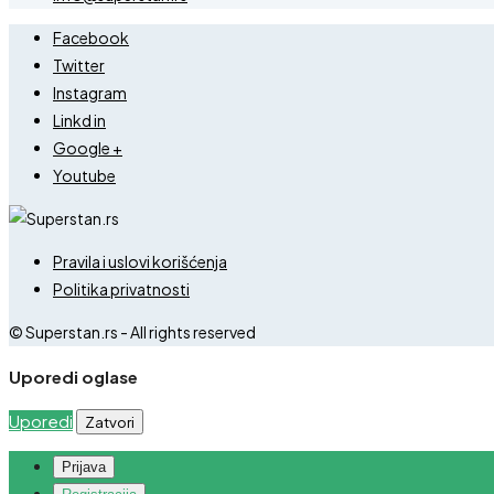
Facebook
Twitter
Instagram
Linkd in
Google +
Youtube
Pravila i uslovi korišćenja
Politika privatnosti
© Superstan.rs - All rights reserved
Uporedi oglase
Uporedi
Zatvori
Prijava