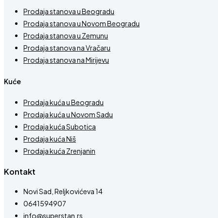
Prodaja stanova u Beogradu
Prodaja stanova u Novom Beogradu
Prodaja stanova u Zemunu
Prodaja stanova na Vračaru
Prodaja stanova na Mirijevu
Kuće
Prodaja kuća u Beogradu
Prodaja kuća u Novom Sadu
Prodaja kuća Subotica
Prodaja kuća Niš
Prodaja kuća Zrenjanin
Kontakt
Novi Sad, Reljkovićeva 14
0641594907
info@superstan.rs