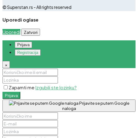
© Superstan.rs - All rights reserved
Uporedi oglase
Uporedi
Zatvori
Prijava
Registracija
×
Zapamti me
Izgubili ste lozinku?
Prijava
Prijavite se putem Google
naloga