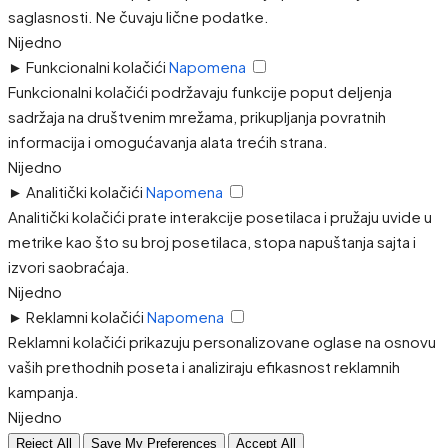
saglasnosti. Ne čuvaju lične podatke.
Nijedno
►
Funkcionalni kolačići
Napomena
Funkcionalni kolačići podržavaju funkcije poput deljenja
sadržaja na društvenim mrežama, prikupljanja povratnih
informacija i omogućavanja alata trećih strana.
Nijedno
►
Analitički kolačići
Napomena
Analitički kolačići prate interakcije posetilaca i pružaju uvide u
metrike kao što su broj posetilaca, stopa napuštanja sajta i
izvori saobraćaja.
Nijedno
►
Reklamni kolačići
Napomena
Reklamni kolačići prikazuju personalizovane oglase na osnovu
vaših prethodnih poseta i analiziraju efikasnost reklamnih
kampanja.
Nijedno
Reject All
Save My Preferences
Accept All