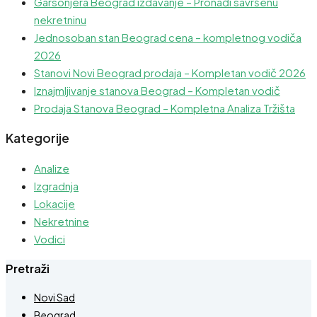
Garsonjera Beograd izdavanje – Pronađi savršenu
nekretninu
Jednosoban stan Beograd cena – kompletnog vodiča
2026
Stanovi Novi Beograd prodaja – Kompletan vodič 2026
Iznajmljivanje stanova Beograd – Kompletan vodič
Prodaja Stanova Beograd – Kompletna Analiza Tržišta
Kategorije
Analize
Izgradnja
Lokacije
Nekretnine
Vodici
Pretraži
Novi Sad
Beograd