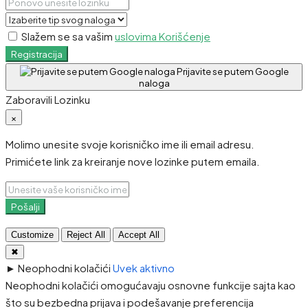
Slažem se sa vašim
uslovima Korišćenje
Registracija
Prijavite se putem Google
naloga
Zaboravili Lozinku
×
Molimo unesite svoje korisničko ime ili email adresu.
Primićete link za kreiranje nove lozinke putem emaila.
Pošalji
Customize
Reject All
Accept All
✖
►
Neophodni kolačići
Uvek aktivno
Neophodni kolačići omogućavaju osnovne funkcije sajta kao
što su bezbedna prijava i podešavanje preferencija