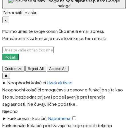
Prijavite se putem Google
naloga
Zaboravili Lozinku
×
Molimo unesite svoje korisničko ime ili email adresu.
Primićete link za kreiranje nove lozinke putem emaila.
Pošalji
Customize
Reject All
Accept All
✖
►
Neophodni kolačići
Uvek aktivno
Neophodni kolačići omogućavaju osnovne funkcije sajta kao
što su bezbedna prijava i podešavanje preferencija
saglasnosti. Ne čuvaju lične podatke.
Nijedno
►
Funkcionalni kolačići
Napomena
Funkcionalni kolačići podržavaju funkcije poput deljenja