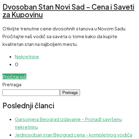
Dvosoban Stan Novi Sad – Cena i Saveti
za Kupovinu
Otkrijte trenutne cene dvosohnih stanova u Novom Sadu.
Pročitajte naš vodič sa saveta o tome kako da kupite
kvalitetan stan na najboljem mestu.
Nekretnine
0
Pročitaj još
Pretraga
Pretraga
Poslednji članci
Garsonjera Beograd izdavanje – Pronađi savršenu
nekretninu
Jednosoban stan Beograd cena – kompletnog vodiča