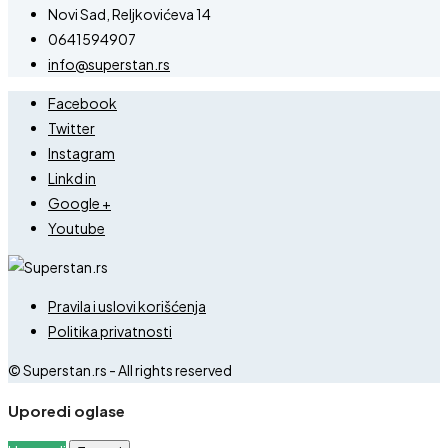
Novi Sad, Reljkovićeva 14
0641594907
info@superstan.rs
Facebook
Twitter
Instagram
Linkd in
Google +
Youtube
Pravila i uslovi korišćenja
Politika privatnosti
© Superstan.rs - All rights reserved
Uporedi oglase