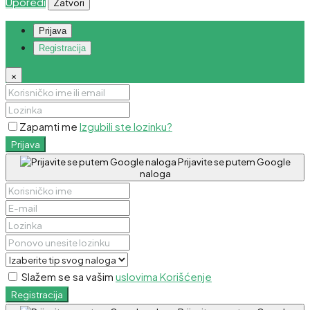
Uporedi
Zatvori
Prijava
Registracija
×
Zapamti me
Izgubili ste lozinku?
Prijava
Prijavite se putem Google
naloga
Slažem se sa vašim
uslovima Korišćenje
Registracija