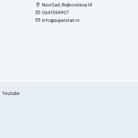
Novi Sad, Reljkovićeva 14
0641594907
info@superstan.rs
Youtube