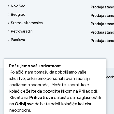
Novi Sad
Prodaja stan
Beograd
Prodaja stan
Sremska Kamenica
Prodaja stan
Petrovaradin
Prodaja stano
Pančevo
Prodaja stanov
Poštujemo vašu privatnost
Kolačići nam pomažu da poboljšamo vaše
Face
iskustvo, prikažemo personalizovan sadržaj i
analiziramo saobraćaj. Možete izabrati koje
kolačiće želite da dozvolite klikom na
Prilagodi
.
Kliknite na
Prihvati sve
da biste dali saglasnost ili
na
Odbij sve
da biste odbili kolačiće koji nisu
neophodni.