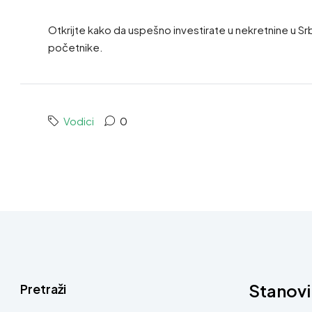
Otkrijte kako da uspešno investirate u nekretnine u Sr
početnike.
Vodici
0
Stanovi
Pretraži