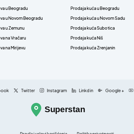
ova u Beogradu
Prodaja kuća u Beogradu
ova u Novom Beogradu
Prodaja kuća u Novom Sadu
ova u Zemunu
Prodaja kuća Subotica
va na Vračaru
Prodaja kuća Niš
a na Mirijevu
Prodaja kuća Zrenjanin
book
Twitter
Instagram
Linkd in
Google +
Pravila i uslovi korišćenja
Politika privatnosti