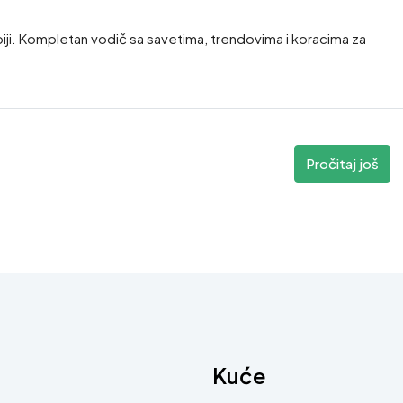
biji. Kompletan vodič sa savetima, trendovima i koracima za
Pročitaj još
Kuće