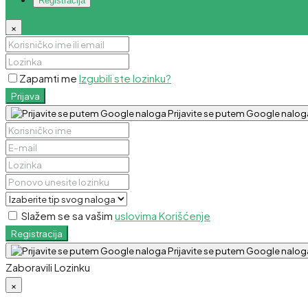
Registracija
×
Zapamti me
Izgubili ste lozinku?
Prijava
Prijavite se putem Google nalog
Slažem se sa vašim
uslovima Korišćenje
Registracija
Prijavite se putem Google nalog
Zaboravili Lozinku
×