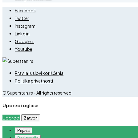
Facebook
Twitter
Instagram
Linkd in
Google +
Youtube
Pravila i uslovi korišćenja
Politika privatnosti
© Superstan.rs - All rights reserved
Uporedi oglase
Uporedi
Zatvori
Prijava