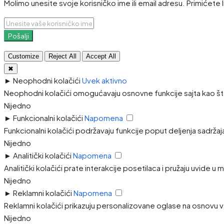
Molimo unesite svoje korisničko ime ili email adresu. Primićete 
Pošalji
Customize
Reject All
Accept All
✖
►
Neophodni kolačići
Uvek aktivno
Neophodni kolačići omogućavaju osnovne funkcije sajta kao što
Nijedno
►
Funkcionalni kolačići
Napomena
Funkcionalni kolačići podržavaju funkcije poput deljenja sadržaj
Nijedno
►
Analitički kolačići
Napomena
Analitički kolačići prate interakcije posetilaca i pružaju uvide u
Nijedno
►
Reklamni kolačići
Napomena
Reklamni kolačići prikazuju personalizovane oglase na osnovu va
Nijedno