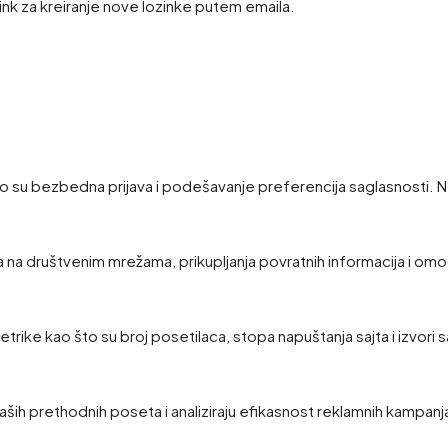
link za kreiranje nove lozinke putem emaila.
 su bezbedna prijava i podešavanje preferencija saglasnosti. N
a na društvenim mrežama, prikupljanja povratnih informacija i omo
 metrike kao što su broj posetilaca, stopa napuštanja sajta i izvori 
ših prethodnih poseta i analiziraju efikasnost reklamnih kampanj