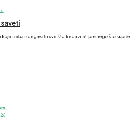
 saveti
 koje treba izbegavati i sve što treba znati pre nego što kupite.
ninu
026