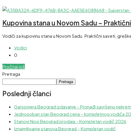
Kupovina stana u Novom Sadu – Praktični
Vodiči za kupovinu stana u Novom Sadu. Praktični saveti, greške
Vodici
0
Pročitaj još
Pretraga
Pretraga
Poslednji članci
Garsonjera Beograd izdavanje – Pronađi savršenu nekret
Jednosoban stan Beograd cena – kompletnog vodiča 2
Stanovi Novi Beograd prodaja – Kompletan vodič 2026
Iznajmljivanje stanova Beograd – Kompletan vodič