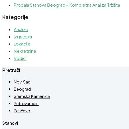
Prodaja Stanova Beograd – Kompletna Analiza Tržišta
Kategorije
Analize
Izgradnja
Lokacije
Nekretnine
Vodici
Pretraži
Novi Sad
Beograd
Sremska Kamenica
Petrovaradin
Pančevo
Stanovi