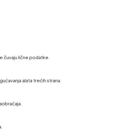
e čuvaju lične podatke.
gućavanja alata trećih strana.
saobraćaja.
a.