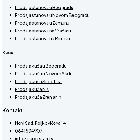
Prodaja stanova u Beogradu
Prodaja stanova u Novom Beogradu
Prodaja stanova u Zemunu
Prodaja stanova na Vračaru
Prodaja stanova na Mirijevu
Kuće
Prodaja kuća u Beogradu
Prodaja kuća u Novom Sadu
Prodaja kuća Subotica
Prodaja kuća Niš
Prodaja kuća Zrenjanin
Kontakt
Novi Sad, Reljkovićeva 14
0641594907
info@superstan.rs