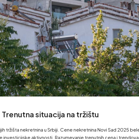
renutna situacija na tržištu
ijih tržišta nekretnina u Srbiji. Cene nekretnina Novi Sad 2025 b
investicijske aktivnosti. Razumevanje trenutnih cena i trendova klju