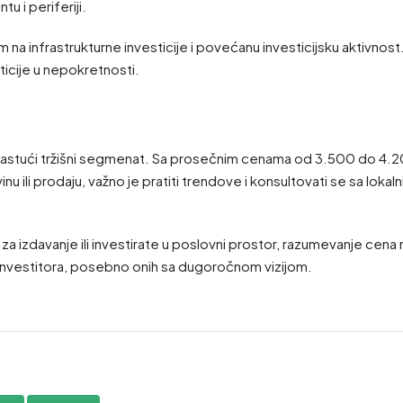
 i periferiji.
infrastrukturne investicije i povećanu investicijsku aktivnost. 
ticije u nepokretnosti.
 rastući tržišni segmenat. Sa prosečnim cenama od 3.500 do 4.2
u ili prodaju, važno je pratiti trendove i konsultovati se sa lok
za izdavanje ili investirate u poslovni prostor, razumevanje cen
 investitora, posebno onih sa dugoročnom vizijom.