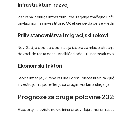
Infrastrukturni razvoj
Planirana i tekuća infrastrukturna ulaganja značajno u
privlačnijom za investitore. Očekuje se da će se vred
Priliv stanovništva i migracijski tokovi
Novi Sad je postao destinacija izbora za mlade stručn
dovodi do rasta cena. Analitičari očekuju nastavak ov
Ekonomski faktori
Stopa inflacije, kursne razlike i dostupnost kredita klju
investicijom u poređenju sa drugim vrstama ulaganja.
Prognoze za druge polovine 2025.
Eksperty na tržištu nekretnina predviđaju umeren ras