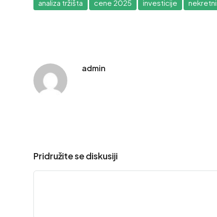
analiza tržišta
cene 2025
investicije
nekretn
admin
Pridružite se diskusiji