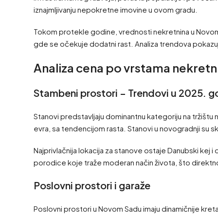
iznajmljivanju nepokretne imovine u ovom gradu.
Tokom protekle godine, vrednosti nekretnina u Novom S
gde se očekuje dodatni rast. Analiza trendova pokazu
Analiza cena po vrstama nekretn
Stambeni prostori – Trendovi u 2025. g
Stanovi predstavljaju dominantnu kategoriju na tržiš
evra, sa tendencijom rasta. Stanovi u novogradnji su 
Najprivlačnija lokacija za stanove ostaje Danubski kej 
porodice koje traže moderan način života, što direktn
Poslovni prostori i garaže
Poslovni prostori u Novom Sadu imaju dinamičnije kret