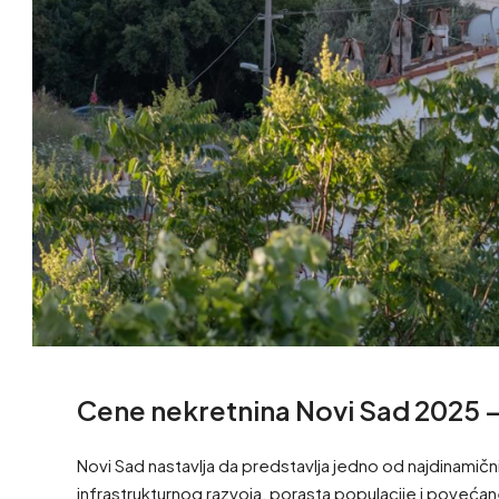
Cene nekretnina Novi Sad 2025 – T
Novi Sad nastavlja da predstavlja jedno od najdinamičn
infrastrukturnog razvoja, porasta populacije i povećane 