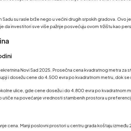
adu su rasle brže nego u većini drugih srpskih gradova. Ovo je
je da investitori sve više pažnje posvećuju ovom tržištu kao pe
ina
odini
tu nekretnina Novi Sad 2025. Prosečna cena kvadratnog metra za
skupji i dosežu cene do 4.500 evra po kvadratnom metru, dok se 
i okolne ulice, gde cene dosežu i do 4.800 evra po kvadratnom met
o utiče na povećanje vrednosti stambenih prostora u preferencij
anje cena. Manji poslovni prostori u centru grada koštaju izmeđ