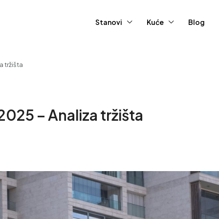
Stanovi
Kuće
Blog
 tržišta
025 – Analiza tržišta