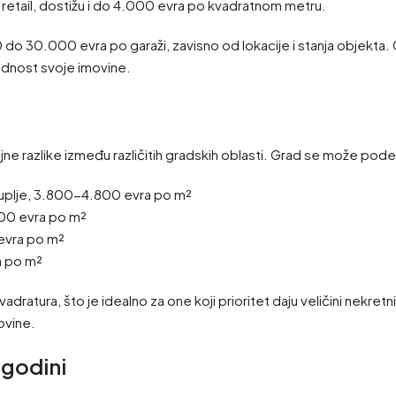
 retail, dostižu i do 4.000 evra po kvadratnom metru.
o 30.000 evra po garaži, zavisno od lokacije i stanja objekta. Ce
ednost svoje imovine.
e razlike između različitih gradskih oblasti. Grad se može podel
uplje, 3.800-4.800 evra po m²
00 evra po m²
evra po m²
a po m²
 kvadratura, što je idealno za one koji prioritet daju veličini nek
movine.
 godini