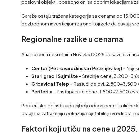
poslovni objekti, posebno oni sa dobrim lokacijama za
Garaže ostaju tražena kategorija sa cenama od 15.000 d
bezbednom investicijom za one koji žele da čuvaju vr
Regionalne razlike u cenama
Analiza cena nekretnina Novi Sad 2025 pokazuje značajn
Centar (Petrovaradinska i Petefijev kej)
– Najsk
Stari grad i Sajmište
– Srednje cene, 3.200-3.8
Grbavica i Telep
– Rastući delovi, 2.800-3.500 
Periferija
– Pristupačnije cene, 1.800-2.500 evr
Periferijske oblasti nudi najbolji odnos cene i količine
ostaju najzatraženiji i pokazuju najstabilniju vrednost i
Faktori koji utiču na cene u 2025.