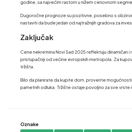
godine, sa najvećim rastom u nižem cenovnom segmentu
Dugoročne prognoze su pozitivne, posebno s obzirom na 
nastaviti da bude jedan od najtražnijih gradova za inves
Zaključak
Cene nekretnina Novi Sad 2025 reflektuju dinamičan i
pristupačniji od većine evropskih metropola. Za kupovin
tržišta.
Bilo da planirate da kupite dom, proverite mogućnosti 
pametnih odluka. Tržište ostaje povoljno za sve vrste
Oznake