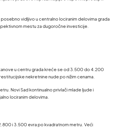
 posebno vidljivo u centralno lociranim delovima grada
rspektivnom mestu za dugoročne investicije.
 stanove u centru grada kreće se od 3.500 do 4.200
restitucijske nekretnine nude po nižim cenama.
ru. Novi Sad kontinualno privlači mlade ljude i
alno lociranim delovima.
u 2.800 i 3.500 evra po kvadratnom metru. Veći