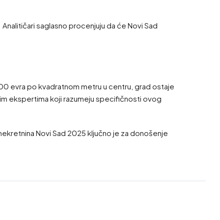
Analitičari saglasno procenjuju da će Novi Sad
00 evra po kvadratnom metru u centru, grad ostaje
alnim ekspertima koji razumeju specifičnosti ovog
a nekretnina Novi Sad 2025 ključno je za donošenje