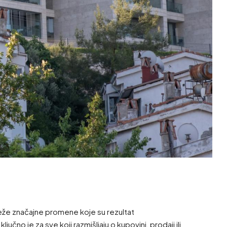
eleže značajne promene koje su rezultat
čno je za sve koji razmišljaju o kupovini, prodaji ili