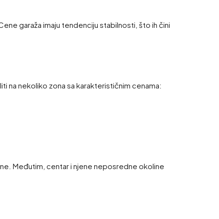
ne garaža imaju tendenciju stabilnosti, što ih čini
iti na nekoliko zona sa karakterističnim cenama:
retnine. Međutim, centar i njene neposredne okoline