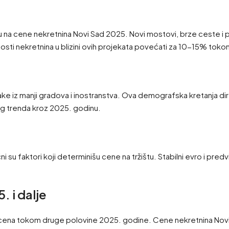
tiču na cene nekretnina Novi Sad 2025. Novi mostovi, brze ceste 
nosti nekretnina u blizini ovih projekata povećati za 10-15% tok
jake iz manji gradova i inostranstva. Ova demografska kretanja d
og trenda kroz 2025. godinu.
čni su faktori koji determinišu cene na tržištu. Stabilni evro i pre
 i dalje
t cena tokom druge polovine 2025. godine. Cene nekretnina Novi