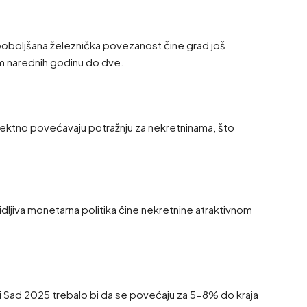
i poboljšana železnička povezanost čine grad još
om narednih godinu do dve.
irektno povećavaju potražnju za nekretninama, što
dvidljiva monetarna politika čine nekretnine atraktivnom
 Sad 2025 trebalo bi da se povećaju za 5-8% do kraja