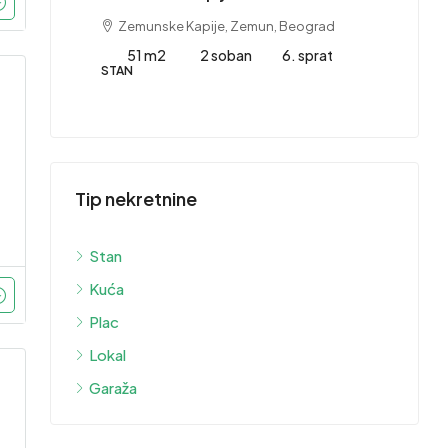
Zemunske Kapije, Zemun, Beograd
 sprat
51 m2
2 soban
6. sprat
STAN
415,
Stan 
1753
Tip nekretnine
Grb
1
STAN
Stan
Kuća
Plac
Lokal
Garaža