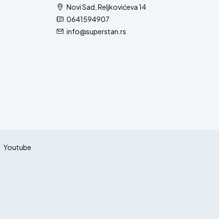
Novi Sad, Reljkovićeva 14
0641594907
info@superstan.rs
Youtube