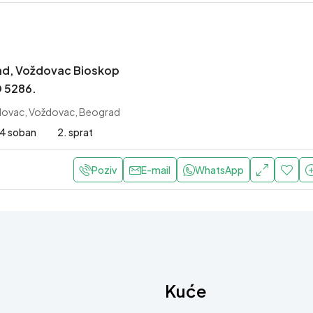
ad, Voždovac Bioskop
D 5286.
ovac, Voždovac, Beograd
4 soban
2. sprat
Poziv
E-mail
WhatsApp
Kuće