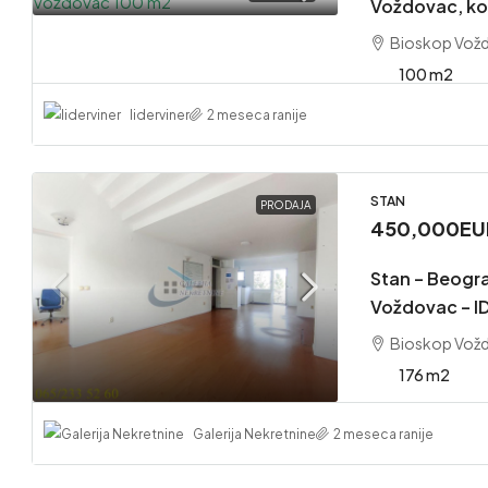
Voždovac, ko
Bioskop Vožd
100 m2
liderviner
2 meseca ranije
STAN
PRODAJA
450,000EU
Stan – Beogr
Voždovac – I
Bioskop Vožd
176 m2
Galerija Nekretnine
2 meseca ranije