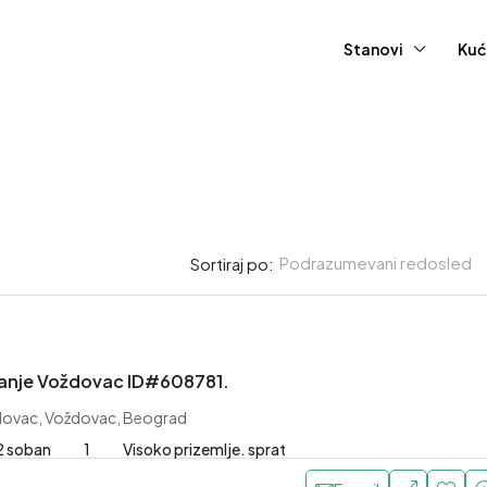
Stanovi
Kuć
Podrazumevani redosled
Sortiraj po:
415,000EUR
vanje Voždovac ID#608781.
ovac, Voždovac, Beograd
Stan – Novi Sad, Grbavica 
2 soban
1
Visoko prizemlje. sprat
1753.