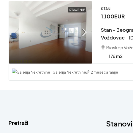
STAN
IZDAVANJE
1,100EUR
Stan – Beogr
Voždovac – I
Bioskop Vožd
176 m2
Galerija Nekretnine
2 meseca ranije
Stanovi
Pretraži