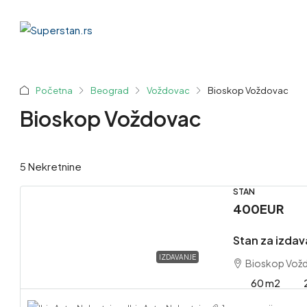
Početna
Beograd
Voždovac
Bioskop Voždovac
Bioskop Voždovac
5 Nekretnine
STAN
400EUR
Stan za izda
IZDAVANJE
Bioskop Vožd
60 m2