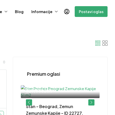
e
Blog
Informacije
Postavi oglas
Premium oglasi
220,000EUR
– ID
Stan – Beograd, Zemun
Zemunske Kapije – ID 22727.