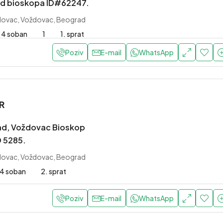
d bioskopa ID#62247.
ovac, Voždovac, Beograd
4 soban
1
1. sprat
Poziv
E-mail
WhatsApp
R
ad, Voždovac Bioskop
D 5285.
ovac, Voždovac, Beograd
4 soban
2. sprat
Poziv
E-mail
WhatsApp