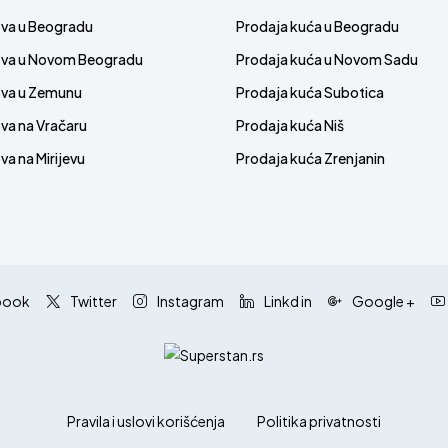
ova u Beogradu
Prodaja kuća u Beogradu
ova u Novom Beogradu
Prodaja kuća u Novom Sadu
ova u Zemunu
Prodaja kuća Subotica
va na Vračaru
Prodaja kuća Niš
a na Mirijevu
Prodaja kuća Zrenjanin
book
Twitter
Instagram
Linkd in
Google +
Pravila i uslovi korišćenja
Politika privatnosti