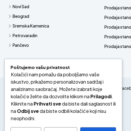
Novi Sad
Prodaja stan
Beograd
Prodaja stan
Sremska Kamenica
Prodaja stan
Petrovaradin
Prodaja stano
Pančevo
Prodaja stanov
Poštujemo vašu privatnost
Kolačići nam pomažu da poboljšamo vaše
iskustvo, prikažemo personalizovan sadržaj i
Face
analiziramo saobraćaj. Možete izabrati koje
kolačiće želite da dozvolite klikom na
Prilagodi
.
Kliknite na
Prihvati sve
da biste dali saglasnost ili
na
Odbij sve
da biste odbili kolačiće koji nisu
neophodni.