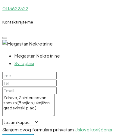
0113622322
Kontaktirajte me
Megastan Nekretnine
Svi oglasi
Slanjem ovog formulara prihvatam
Uslove korišćenja