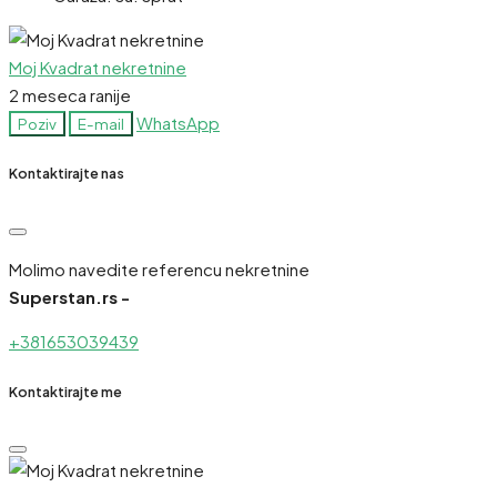
Moj Kvadrat nekretnine
2 meseca ranije
WhatsApp
Poziv
E-mail
Kontaktirajte nas
Molimo navedite referencu nekretnine
Superstan.rs -
+381653039439
Kontaktirajte me