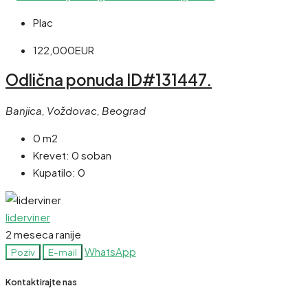
Plac
122,000EUR
Odlična ponuda ID#131447.
Banjica, Voždovac, Beograd
0 m2
Krevet:
0 soban
Kupatilo:
0
liderviner
2 meseca ranije
WhatsApp
Poziv
E-mail
Kontaktirajte nas