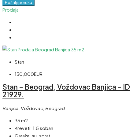
Pošalji poruku
Prodaja
Stan
130,000EUR
Stan – Beograd, Voždovac Banjica – ID
21929.
Banjica, Voždovac, Beograd
35 m2
Kreveti:
1.5 soban
Garaža:
su. sprat