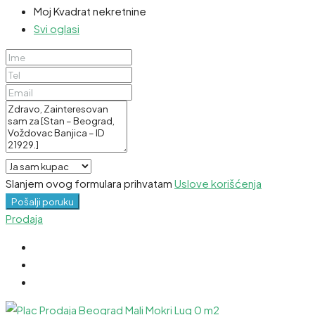
Moj Kvadrat nekretnine
Svi oglasi
Slanjem ovog formulara prihvatam
Uslove korišćenja
Pošalji poruku
Prodaja