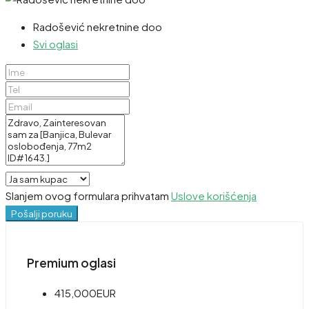
Radošević nekretnine doo
Svi oglasi
Slanjem ovog formulara prihvatam
Uslove korišćenja
Pošalji poruku
Premium oglasi
415,000EUR