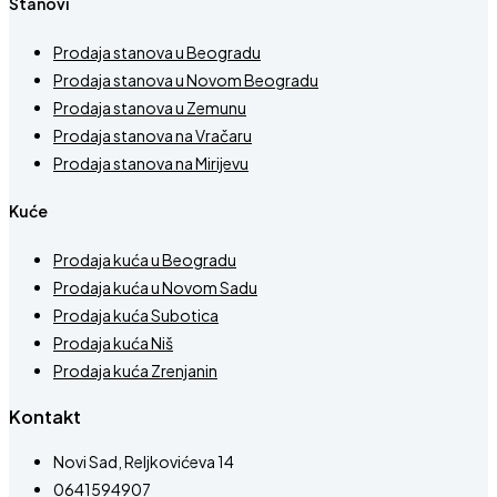
Stanovi
Prodaja stanova u Beogradu
Prodaja stanova u Novom Beogradu
Prodaja stanova u Zemunu
Prodaja stanova na Vračaru
Prodaja stanova na Mirijevu
Kuće
Prodaja kuća u Beogradu
Prodaja kuća u Novom Sadu
Prodaja kuća Subotica
Prodaja kuća Niš
Prodaja kuća Zrenjanin
Kontakt
Novi Sad, Reljkovićeva 14
0641594907