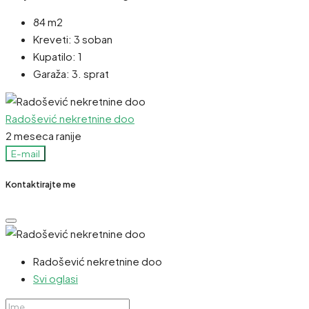
84 m2
Kreveti:
3 soban
Kupatilo:
1
Garaža:
3. sprat
Radošević nekretnine doo
2 meseca ranije
E-mail
Kontaktirajte me
Radošević nekretnine doo
Svi oglasi