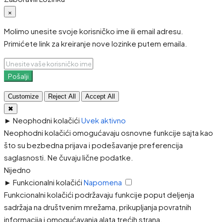
×
Molimo unesite svoje korisničko ime ili email adresu.
Primićete link za kreiranje nove lozinke putem emaila.
Pošalji
Customize
Reject All
Accept All
✖
►
Neophodni kolačići
Uvek aktivno
Neophodni kolačići omogućavaju osnovne funkcije sajta kao
što su bezbedna prijava i podešavanje preferencija
saglasnosti. Ne čuvaju lične podatke.
Nijedno
►
Funkcionalni kolačići
Napomena
Funkcionalni kolačići podržavaju funkcije poput deljenja
sadržaja na društvenim mrežama, prikupljanja povratnih
informacija i omogućavanja alata trećih strana.