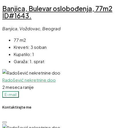
Banjica, Bulevar oslobođenja, 77m2
ID#1643.
Banjica, Voždovac, Beograd
77 m2
Kreveti:
3 soban
Kupatilo:
1
Garaža:
1. sprat
Radošević nekretnine doo
2 meseca ranije
E-mail
Kontaktirajte me