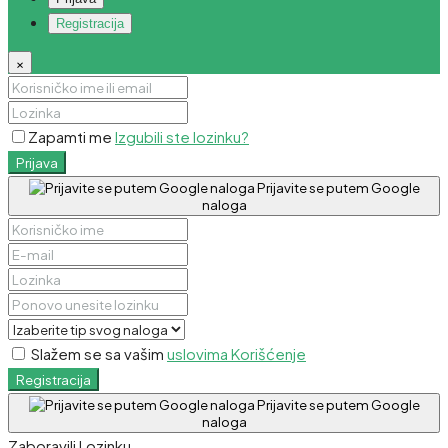
Registracija
×
Zapamti me
Izgubili ste lozinku?
Prijava
Prijavite se putem Google
naloga
Slažem se sa vašim
uslovima Korišćenje
Registracija
Prijavite se putem Google
naloga
Zaboravili Lozinku