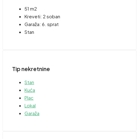
51 m2
Kreveti:
2 soban
Garaža:
6. sprat
Stan
Tip nekretnine
Stan
Kuća
Plac
Lokal
Garaža