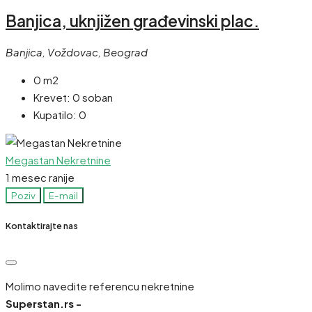
Banjica, uknjižen građevinski plac.
Banjica, Voždovac, Beograd
0 m2
Krevet:
0 soban
Kupatilo:
0
Megastan Nekretnine
1 mesec ranije
Poziv
E-mail
Kontaktirajte nas
Molimo navedite referencu nekretnine
Superstan.rs -