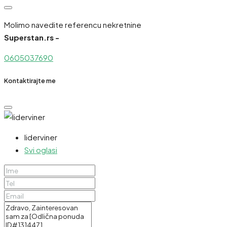
Molimo navedite referencu nekretnine
Superstan.rs -
0605037690
Kontaktirajte me
liderviner
Svi oglasi