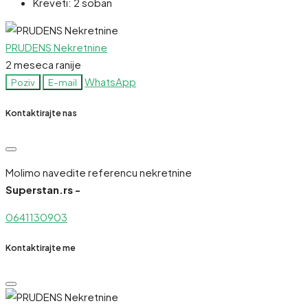
Kreveti:
2 soban
PRUDENS Nekretnine
2 meseca ranije
WhatsApp
Poziv
E-mail
Kontaktirajte nas
Molimo navedite referencu nekretnine
Superstan.rs -
0641130903
Kontaktirajte me