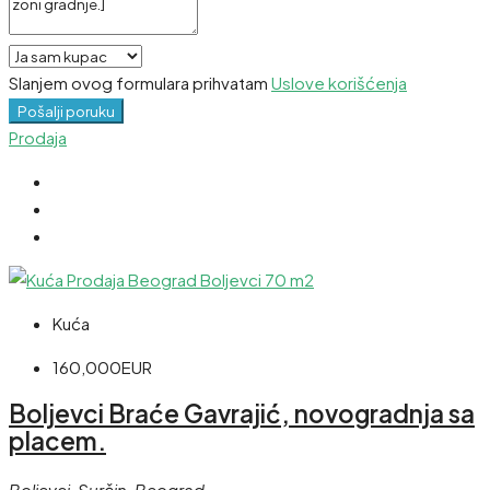
Slanjem ovog formulara prihvatam
Uslove korišćenja
Pošalji poruku
Prodaja
Kuća
160,000EUR
Boljevci Braće Gavrajić, novogradnja sa
placem.
Boljevci, Surčin, Beograd