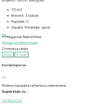
70 m2
Kreveti:
3 soban
Kupatila:
2
Garaža:
Prizemlje. sprat
Megastan Nekretnine
2 meseca ranije
Poziv
E-mail
Kontaktirajte nas
Molimo navedite referencu nekretnine
Superstan.rs -
0113622322