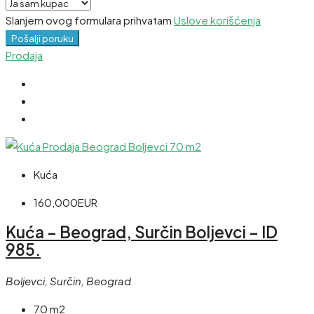
Slanjem ovog formulara prihvatam
Uslove korišćenja
Pošalji poruku
Prodaja
Kuća
160,000EUR
Kuća – Beograd, Surčin Boljevci – ID
985.
Boljevci, Surčin, Beograd
70 m2