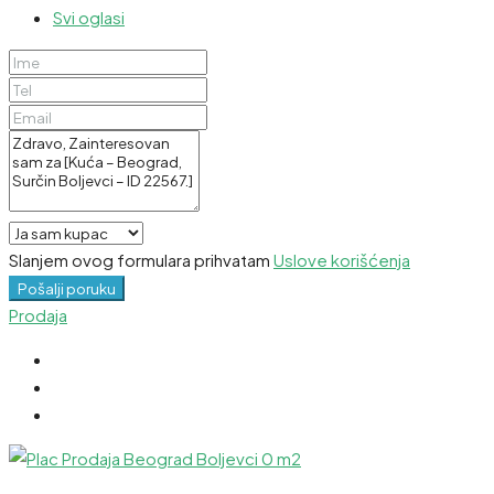
Svi oglasi
Slanjem ovog formulara prihvatam
Uslove korišćenja
Pošalji poruku
Prodaja