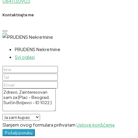
0641130903
Kontaktirajte me
PRUDENS Nekretnine
Svi oglasi
Slanjem ovog formulara prihvatam
Uslove korišćenja
Pošalji poruku