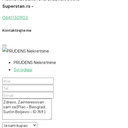
Superstan.rs -
0641130903
Kontaktirajte me
PRUDENS Nekretnine
Svi oglasi