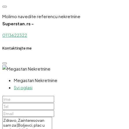
Molimo navedite referencu nekretnine
Superstan.rs -
0113622322
Kontaktirajte me
Megastan Nekretnine
Svi oglasi