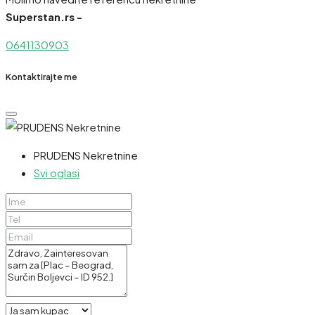
Superstan.rs -
0641130903
Kontaktirajte me
PRUDENS Nekretnine
Svi oglasi