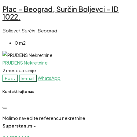
Plac – Beograd, Surčin Boljevci – ID
1022.
Boljevci, Surčin, Beograd
0 m2
PRUDENS Nekretnine
2 meseca ranije
WhatsApp
Poziv
E-mail
Kontaktirajte nas
Molimo navedite referencu nekretnine
Superstan.rs -