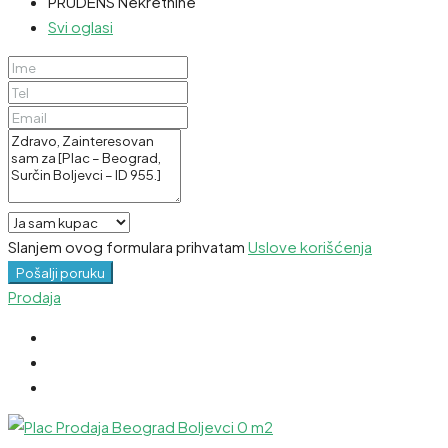
PRUDENS Nekretnine
Svi oglasi
Slanjem ovog formulara prihvatam
Uslove korišćenja
Pošalji poruku
Prodaja