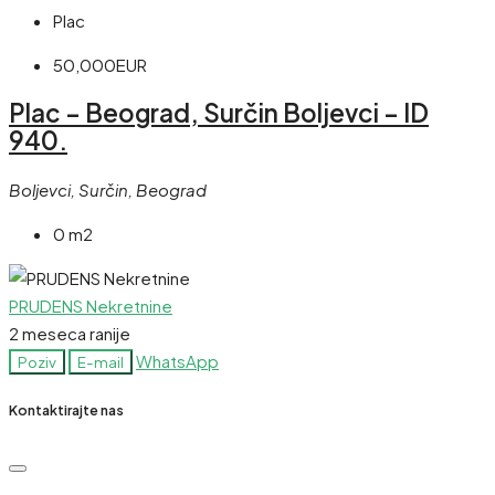
Plac
50,000EUR
Plac – Beograd, Surčin Boljevci – ID
940.
Boljevci, Surčin, Beograd
0 m2
PRUDENS Nekretnine
2 meseca ranije
WhatsApp
Poziv
E-mail
Kontaktirajte nas