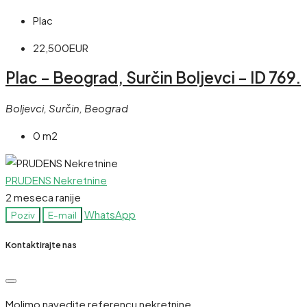
Plac
22,500EUR
Plac – Beograd, Surčin Boljevci – ID 769.
Boljevci, Surčin, Beograd
0 m2
PRUDENS Nekretnine
2 meseca ranije
WhatsApp
Poziv
E-mail
Kontaktirajte nas
Molimo navedite referencu nekretnine