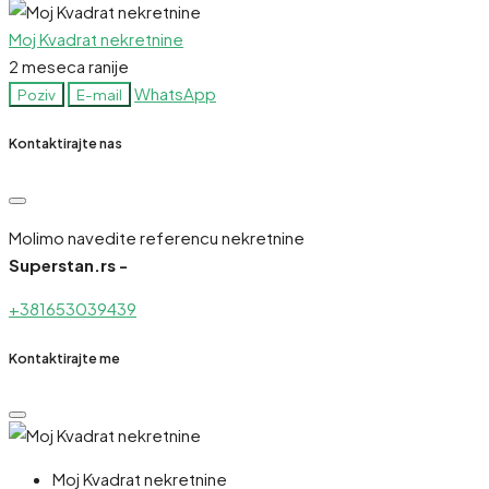
Moj Kvadrat nekretnine
2 meseca ranije
WhatsApp
Poziv
E-mail
Kontaktirajte nas
Molimo navedite referencu nekretnine
Superstan.rs -
+381653039439
Kontaktirajte me
Moj Kvadrat nekretnine