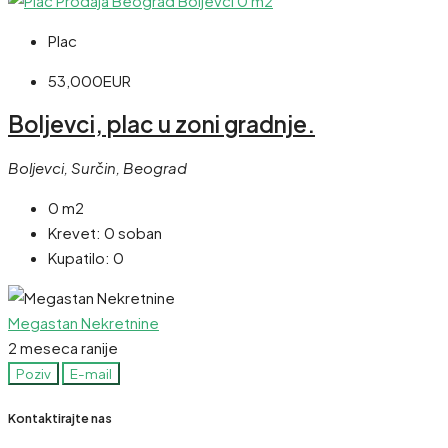
Plac
53,000EUR
Boljevci, plac u zoni gradnje.
Boljevci, Surčin, Beograd
0 m2
Krevet:
0 soban
Kupatilo:
0
Megastan Nekretnine
2 meseca ranije
Poziv
E-mail
Kontaktirajte nas