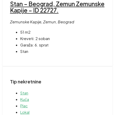
Stan – Beograd, Zemun Zemunske
Kapije – ID 22727.
Zemunske Kapije, Zemun, Beograd
51 m2
Kreveti:
2 soban
Garaža:
6. sprat
Stan
Tip nekretnine
Stan
Kuća
Plac
Lokal