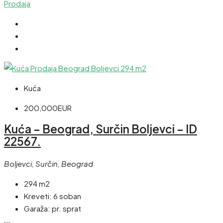
Prodaja
Kuća
200,000EUR
Kuća – Beograd, Surčin Boljevci – ID
22567.
Boljevci, Surčin, Beograd
294 m2
Kreveti:
6 soban
Garaža:
pr. sprat