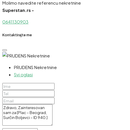
Molimo navedite referencu nekretnine
Superstan.rs -
0641130903
Kontaktirajte me
PRUDENS Nekretnine
Svi oglasi