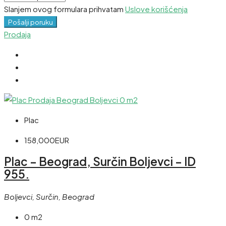
Slanjem ovog formulara prihvatam
Uslove korišćenja
Pošalji poruku
Prodaja
Plac
158,000EUR
Plac – Beograd, Surčin Boljevci – ID
955.
Boljevci, Surčin, Beograd
0 m2