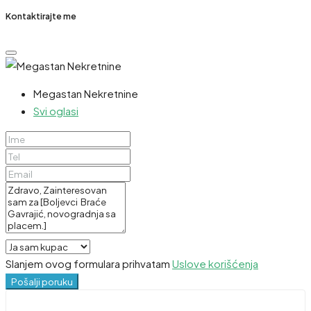
Kontaktirajte me
Megastan Nekretnine
Svi oglasi
Slanjem ovog formulara prihvatam
Uslove korišćenja
Pošalji poruku