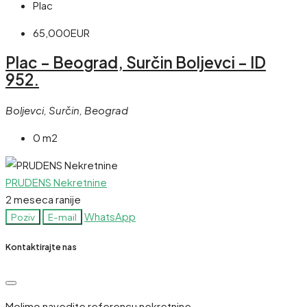
Plac
65,000EUR
Plac – Beograd, Surčin Boljevci – ID
952.
Boljevci, Surčin, Beograd
0 m2
PRUDENS Nekretnine
2 meseca ranije
WhatsApp
Poziv
E-mail
Kontaktirajte nas
Molimo navedite referencu nekretnine