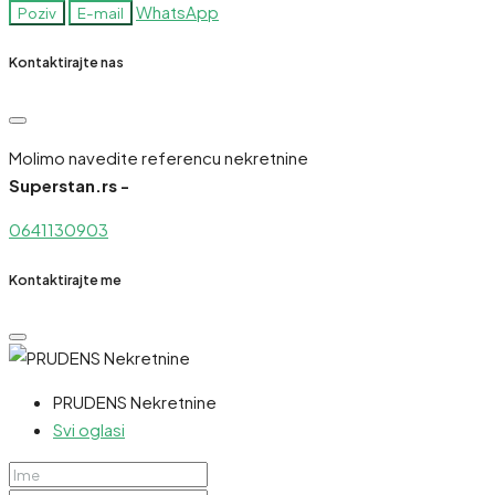
WhatsApp
Poziv
E-mail
Kontaktirajte nas
Molimo navedite referencu nekretnine
Superstan.rs -
0641130903
Kontaktirajte me
PRUDENS Nekretnine
Svi oglasi