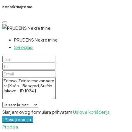
Kontaktirajte me
PRUDENS Nekretnine
Svi oglasi
Slanjem ovog formulara prihvatam
Uslove korišćenja
Pošalji poruku
Prodaja