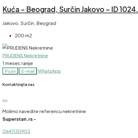
Kuća – Beograd, Surčin Jakovo – ID 1024
Jakovo, Surčin, Beograd
200 m2
PRUDENS Nekretnine
1 mesec ranije
WhatsApp
Poziv
E-mail
Kontaktirajte nas
Molimo navedite referencu nekretnine
Superstan.rs -
0641130903