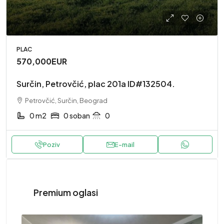
PLAC
570,000EUR
Surčin, Petrovčić, plac 201a ID#132504.
Petrovčić, Surčin, Beograd
0 m2
0 soban
0
Poziv
E-mail
Premium oglasi