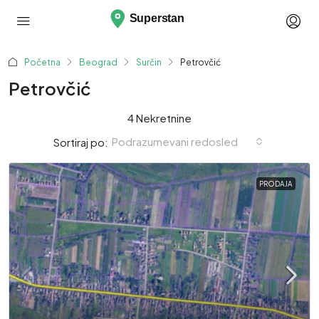
Početna
Beograd
Surčin
Petrovčić
Petrovčić
4 Nekretnine
Podrazumevani redosled
Sortiraj po:
PRODAJA