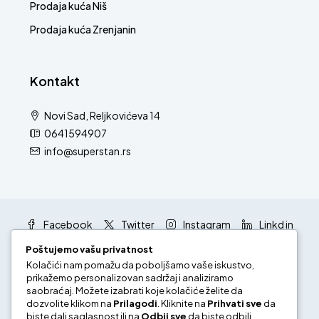
Prodaja kuća Niš
Prodaja kuća Zrenjanin
Kontakt
Novi Sad, Reljkovićeva 14
0641594907
info@superstan.rs
Facebook
Twitter
Instagram
Linkd in
Google +
Youtube
Poštujemo vašu privatnost
Kolačići nam pomažu da poboljšamo vaše iskustvo,
prikažemo personalizovan sadržaj i analiziramo
saobraćaj. Možete izabrati koje kolačiće želite da
dozvolite klikom na
Prilagodi
. Kliknite na
Prihvati sve
da
biste dali saglasnost ili na
Odbij sve
da biste odbili