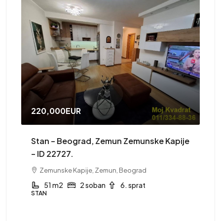
220,000EUR
41
Stan – Beograd, Zemun Zemunske Kapije
St
– ID 22727.
Zemunske Kapije, Zemun, Beograd
ST
51 m2
2 soban
6. sprat
STAN