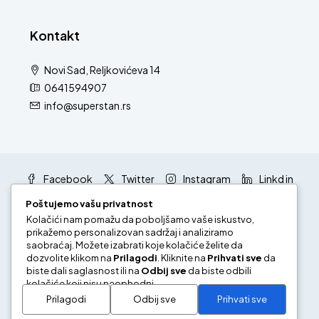
Kontakt
Novi Sad, Reljkovićeva 14
0641594907
info@superstan.rs
Facebook
Twitter
Instagram
Linkd in
Google +
Youtube
Poštujemo vašu privatnost
Kolačići nam pomažu da poboljšamo vaše iskustvo,
prikažemo personalizovan sadržaj i analiziramo
saobraćaj. Možete izabrati koje kolačiće želite da
dozvolite klikom na
Prilagodi
. Kliknite na
Prihvati sve
da
biste dali saglasnost ili na
Odbij sve
da biste odbili
kolačiće koji nisu neophodni.
Pravila i uslovi korišćenja
Politika privatnosti
Prilagodi
Odbij sve
Prihvati sve