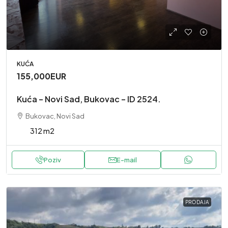
KUĆA
155,000EUR
Kuća – Novi Sad, Bukovac – ID 2524.
Bukovac, Novi Sad
312 m2
Poziv
E-mail
PRODAJA