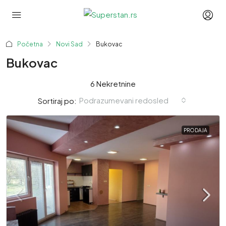
Početna
Novi Sad
Bukovac
Bukovac
6 Nekretnine
Podrazumevani redosled
Sortiraj po:
PRODAJA