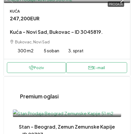
PRODAJA
KUĆA
247,200EUR
Kuća – Novi Sad, Bukovac – ID 3045819.
Bukovac, Novi Sad
300 m2
5 soban
3. sprat
Poziv
E-mail
Premium oglasi
220,000EUR
Stan – Beograd, Zemun Zemunske Kapije