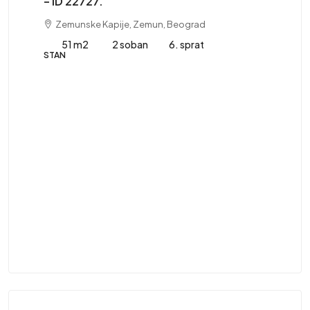
– ID 22727.
Zemunske Kapije, Zemun, Beograd
51 m2
2 soban
6. sprat
STAN
41
St
ST