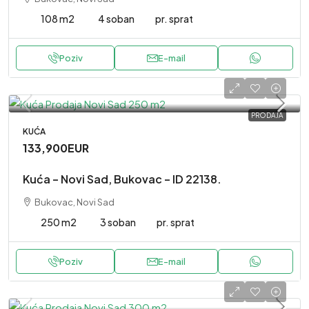
108 m2
4 soban
pr. sprat
Poziv
E-mail
PRODAJA
KUĆA
133,900EUR
Kuća – Novi Sad, Bukovac – ID 22138.
Bukovac, Novi Sad
250 m2
3 soban
pr. sprat
Poziv
E-mail