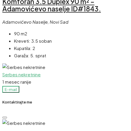
Komforan 3.5 Duplex 90 m² –
Adamovićevo naselje ID#1843.
Adamovićevo Naselje, Novi Sad
90 m2
Kreveti:
3.5 soban
Kupatila:
2
Garaža:
5. sprat
Serbes nekretnine
1 mesec ranije
E-mail
Kontaktirajte me