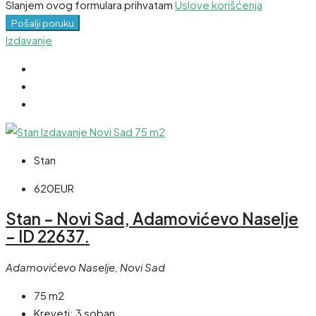
Slanjem ovog formulara prihvatam
Uslove korišćenja
Pošalji poruku
Izdavanje
Stan
620EUR
Stan – Novi Sad, Adamovićevo Naselje
– ID 22637.
Adamovićevo Naselje, Novi Sad
75 m2
Kreveti:
3 soban