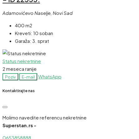
Adamovićevo Naselje, Novi Sad
400 m2
Kreveti:
10 soban
Garaža:
3. sprat
Status nekretnine
2 meseca ranije
WhatsApp
Poziv
E-mail
Kontaktirajte nas
Molimo navedite referencu nekretnine
Superstan.rs -
0653858888