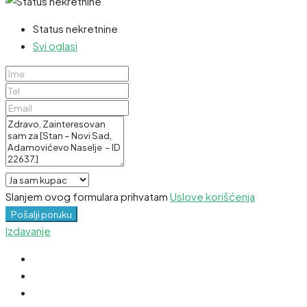
Status nekretnine
Svi oglasi
Slanjem ovog formulara prihvatam
Uslove korišćenja
Pošalji poruku
Izdavanje