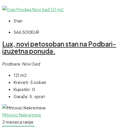
Stan
566,500EUR
Lux, novi petosoban stan na Podbari-
izuzetna ponuda.
Podbara, Novi Sad
121 m2
Kreveti:
5 soban
Kupatilo:
0
Garaža:
5. sprat
Mitrovic Nekretnine
2 meseca ranije