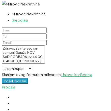
Mitrovic Nekretnine
Svi oglasi
Slanjem ovog formulara prihvatam
Uslove korišćenja
Pošalji poruku
Prodaja