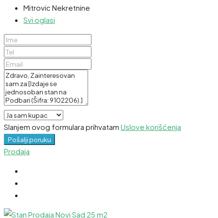
Mitrovic Nekretnine
Svi oglasi
Slanjem ovog formulara prihvatam
Uslove korišćenja
Pošalji poruku
Prodaja