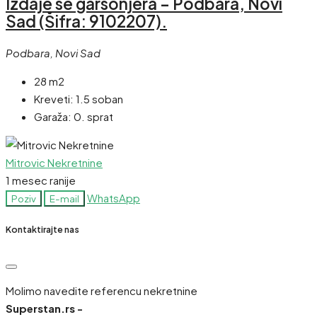
Izdaje se garsonjera – Podbara, Novi
Sad (Šifra: 9102207).
Podbara, Novi Sad
28 m2
Kreveti:
1.5 soban
Garaža:
0. sprat
Mitrovic Nekretnine
1 mesec ranije
WhatsApp
Poziv
E-mail
Kontaktirajte nas
Molimo navedite referencu nekretnine
Superstan.rs -