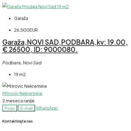
Garaža
26,500EUR
Garaža,NOVI SAD,PODBARA,kv: 19.00,
€ 26500, ID: 9000080.
Podbara, Novi Sad
19 m2
Mitrovic Nekretnine
2 meseca ranije
WhatsApp
Poziv
E-mail
Kontaktirajte nas