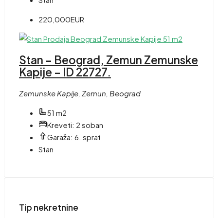
220,000EUR
Stan – Beograd, Zemun Zemunske
Kapije – ID 22727.
Zemunske Kapije, Zemun, Beograd
51 m2
Kreveti:
2 soban
Garaža:
6. sprat
Stan
Tip nekretnine