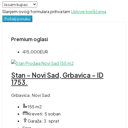
Slanjem ovog formulara prihvatam
Uslove korišćenja
Pošalji poruku
Premium oglasi
415,000EUR
Stan – Novi Sad, Grbavica – ID
1753.
Grbavica, Novi Sad
155 m2
Kreveti:
5 soban
Garaža:
3. sprat
Stan