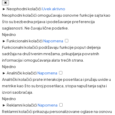
✖
►
Neophodni kolačići
Uvek aktivno
Neophodni kolačići omogućavaju osnovne funkcije sajta kao
što su bezbedna prijava i podešavanje preferencija
saglasnosti. Ne čuvaju lične podatke.
Nijedno
►
Funkcionalni kolačići
Napomena
Funkcionalni kolačići podržavaju funkcije poput deljenja
sadržaja na društvenim mrežama, prikupljanja povratnih
informacija i omogućavanja alata trećih strana.
Nijedno
►
Analitički kolačići
Napomena
Analitički kolačići prate interakcije posetilaca i pružaju uvide u
metrike kao što su broj posetilaca, stopa napuštanja sajta i
izvori saobraćaja.
Nijedno
►
Reklamni kolačići
Napomena
Reklamni kolačići prikazuju personalizovane oglase na osnovu