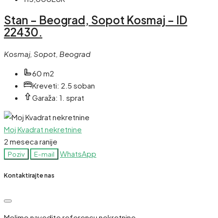
Stan – Beograd, Sopot Kosmaj – ID
22430.
Kosmaj, Sopot, Beograd
60 m2
Kreveti:
2.5 soban
Garaža:
1. sprat
Moj Kvadrat nekretnine
2 meseca ranije
WhatsApp
Poziv
E-mail
Kontaktirajte nas
Molimo navedite referencu nekretnine