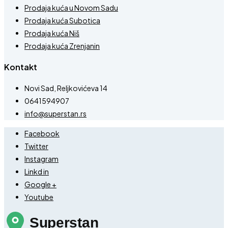
Prodaja kuća u Novom Sadu
Prodaja kuća Subotica
Prodaja kuća Niš
Prodaja kuća Zrenjanin
Kontakt
Novi Sad, Reljkovićeva 14
0641594907
info@superstan.rs
Facebook
Twitter
Instagram
Linkd in
Google +
Youtube