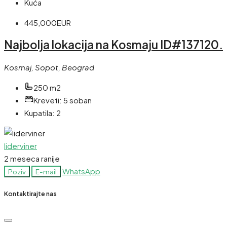
Kuća
445,000EUR
Najbolja lokacija na Kosmaju ID#137120.
Kosmaj, Sopot, Beograd
250 m2
Kreveti:
5 soban
Kupatila:
2
liderviner
2 meseca ranije
WhatsApp
Poziv
E-mail
Kontaktirajte nas