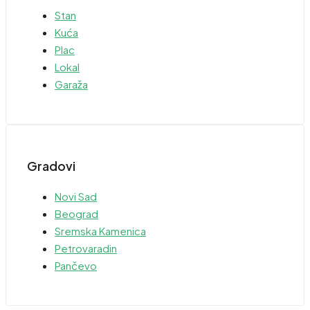
Stan
Kuća
Plac
Lokal
Garaža
Gradovi
Novi Sad
Beograd
Sremska Kamenica
Petrovaradin
Pančevo