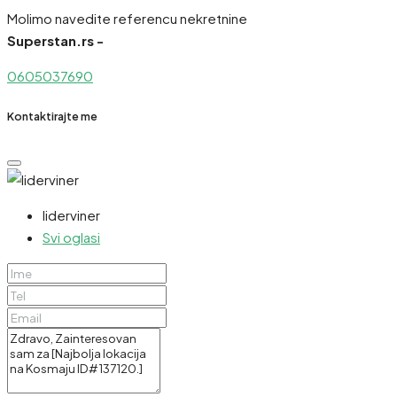
Molimo navedite referencu nekretnine
Superstan.rs -
0605037690
Kontaktirajte me
liderviner
Svi oglasi