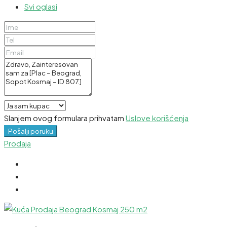
Svi oglasi
Slanjem ovog formulara prihvatam
Uslove korišćenja
Pošalji poruku
Prodaja