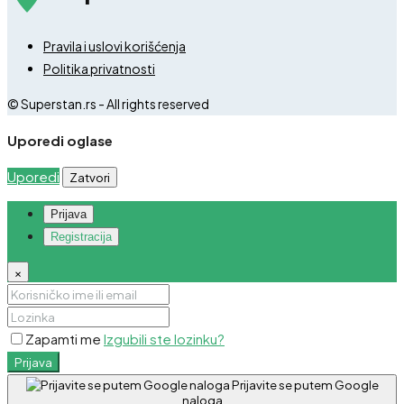
Pravila i uslovi korišćenja
Politika privatnosti
© Superstan.rs - All rights reserved
Uporedi oglase
Uporedi
Zatvori
Prijava
Registracija
×
Zapamti me
Izgubili ste lozinku?
Prijava
Prijavite se putem Google
naloga