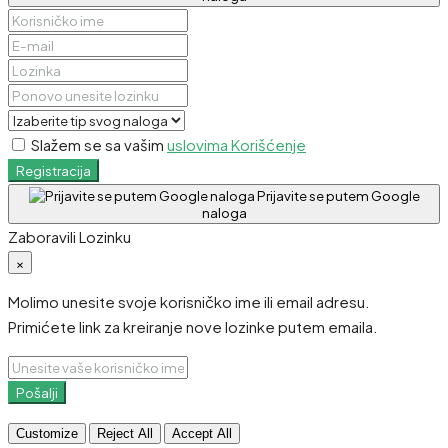
Slažem se sa vašim
uslovima Korišćenje
Registracija
Prijavite se putem Google
naloga
Zaboravili Lozinku
×
Molimo unesite svoje korisničko ime ili email adresu.
Primićete link za kreiranje nove lozinke putem emaila.
Pošalji
Customize
Reject All
Accept All