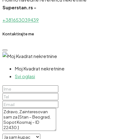
Superstan.rs -
+381653039439
Kontaktirajte me
Moj Kvadrat nekretnine
Svi oglasi