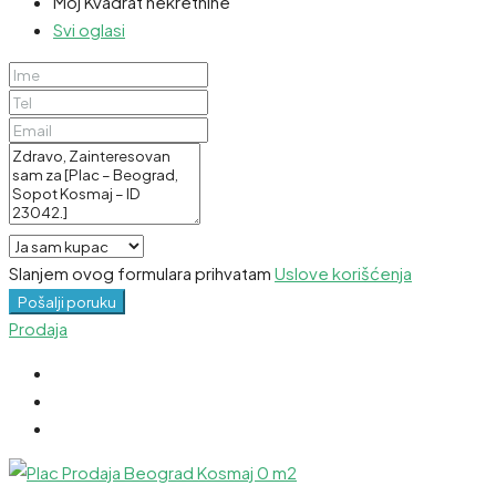
Moj Kvadrat nekretnine
Svi oglasi
Slanjem ovog formulara prihvatam
Uslove korišćenja
Pošalji poruku
Prodaja