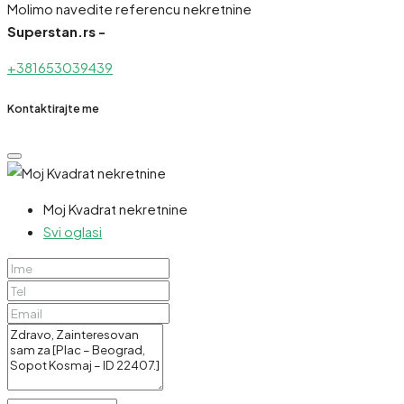
Molimo navedite referencu nekretnine
Superstan.rs -
+381653039439
Kontaktirajte me
Moj Kvadrat nekretnine
Svi oglasi