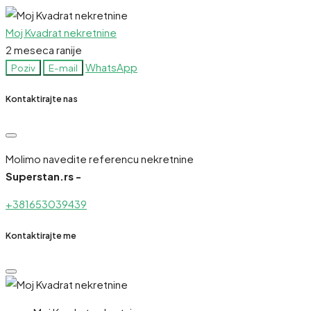
Moj Kvadrat nekretnine
2 meseca ranije
WhatsApp
Poziv
E-mail
Kontaktirajte nas
Molimo navedite referencu nekretnine
Superstan.rs -
+381653039439
Kontaktirajte me