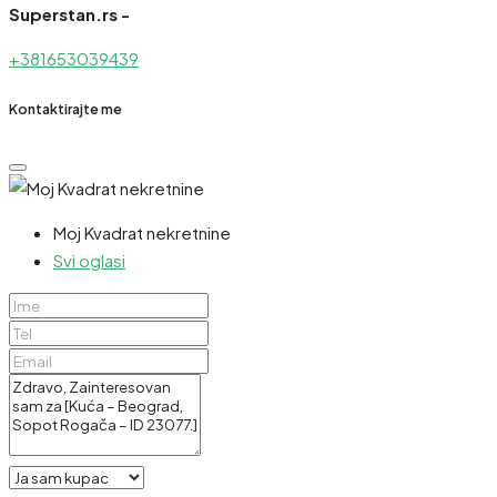
Superstan.rs -
+381653039439
Kontaktirajte me
Moj Kvadrat nekretnine
Svi oglasi