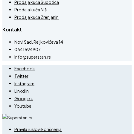
Prodaja kuća Subotica
Prodaja kuća Niš
Prodaja kuća Zrenjanin
Kontakt
Novi Sad, Reljkovićeva 14
0641594907
info@superstan.rs
Facebook
Twitter
Instagram
Linkd in
Google +
Youtube
Pravila i uslovi korišćenja