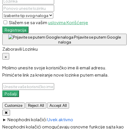
Slažem se sa vašim
uslovima Korišćenje
Registracija
Prijavite se putem Google
naloga
Zaboravili Lozinku
×
Molimo unesite svoje korisničko ime ili email adresu.
Primićete link za kreiranje nove lozinke putem emaila.
Pošalji
Customize
Reject All
Accept All
✖
►
Neophodni kolačići
Uvek aktivno
Neophodni kolačići omogućavaju osnovne funkcije sajta kao