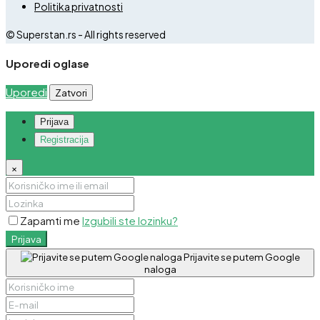
Politika privatnosti
© Superstan.rs - All rights reserved
Uporedi oglase
Uporedi
Zatvori
Prijava
Registracija
×
Zapamti me
Izgubili ste lozinku?
Prijava
Prijavite se putem Google
naloga