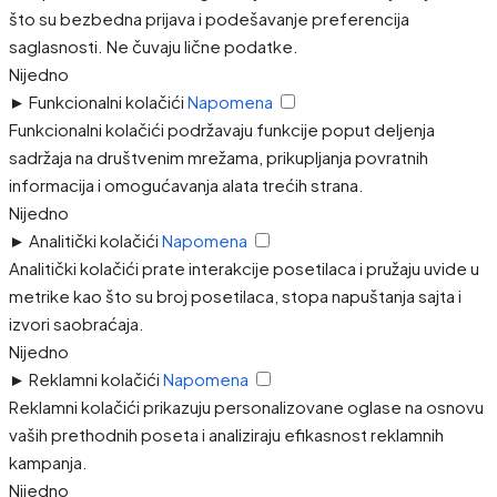
što su bezbedna prijava i podešavanje preferencija
saglasnosti. Ne čuvaju lične podatke.
Nijedno
►
Funkcionalni kolačići
Napomena
Funkcionalni kolačići podržavaju funkcije poput deljenja
sadržaja na društvenim mrežama, prikupljanja povratnih
informacija i omogućavanja alata trećih strana.
Nijedno
►
Analitički kolačići
Napomena
Analitički kolačići prate interakcije posetilaca i pružaju uvide u
metrike kao što su broj posetilaca, stopa napuštanja sajta i
izvori saobraćaja.
Nijedno
►
Reklamni kolačići
Napomena
Reklamni kolačići prikazuju personalizovane oglase na osnovu
vaših prethodnih poseta i analiziraju efikasnost reklamnih
kampanja.
Nijedno