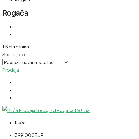
Rogača
1 Nekretnina
Sortiraj po:
Prodaja
Kuća
399,000EUR