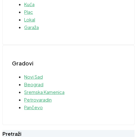
Kuća
Plac
Lokal
Garaža
Gradovi
Novi Sad
Beograd
Sremska Kamenica
Petrovaradin
Pančevo
Pretraži