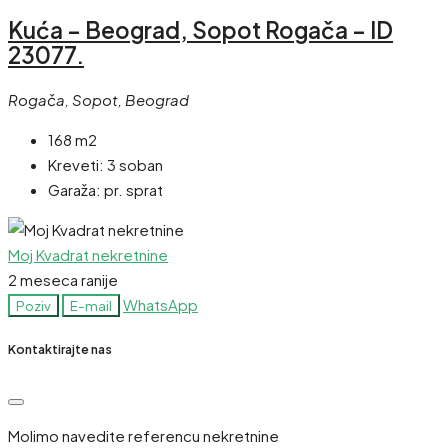
Kuća – Beograd, Sopot Rogača – ID
23077.
Rogača, Sopot, Beograd
168 m2
Kreveti:
3 soban
Garaža:
pr. sprat
Moj Kvadrat nekretnine
2 meseca ranije
WhatsApp
Poziv
E-mail
Kontaktirajte nas
Molimo navedite referencu nekretnine