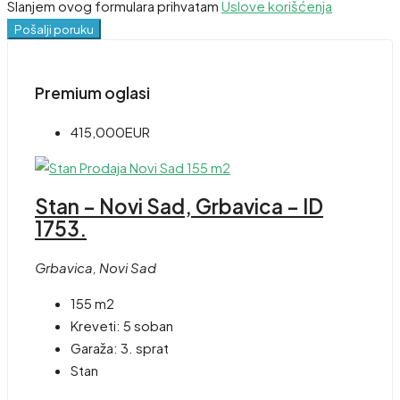
Slanjem ovog formulara prihvatam
Uslove korišćenja
Pošalji poruku
Premium oglasi
415,000EUR
Stan – Novi Sad, Grbavica – ID
1753.
Grbavica, Novi Sad
155 m2
Kreveti:
5 soban
Garaža:
3. sprat
Stan