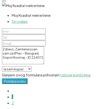
Moj Kvadrat nekretnine
Svi oglasi
Slanjem ovog formulara prihvatam
Uslove korišćenja
Pošalji poruku
1
2