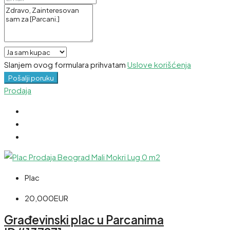
Slanjem ovog formulara prihvatam
Uslove korišćenja
Pošalji poruku
Prodaja
Plac
20,000EUR
Građevinski plac u Parcanima