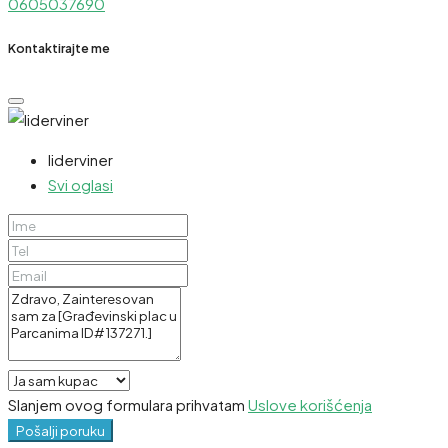
0605037690
Kontaktirajte me
liderviner
Svi oglasi
Slanjem ovog formulara prihvatam
Uslove korišćenja
Pošalji poruku