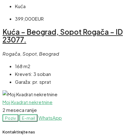
Kuća
399,000EUR
Kuća – Beograd, Sopot Rogača – ID
23077.
Rogača, Sopot, Beograd
168 m2
Kreveti:
3 soban
Garaža:
pr. sprat
Moj Kvadrat nekretnine
2 meseca ranije
WhatsApp
Poziv
E-mail
Kontaktirajte nas