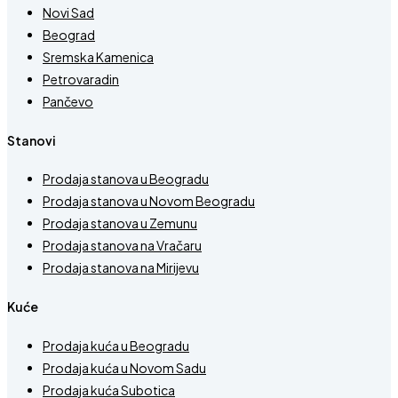
Novi Sad
Beograd
Sremska Kamenica
Petrovaradin
Pančevo
Stanovi
Prodaja stanova u Beogradu
Prodaja stanova u Novom Beogradu
Prodaja stanova u Zemunu
Prodaja stanova na Vračaru
Prodaja stanova na Mirijevu
Kuće
Prodaja kuća u Beogradu
Prodaja kuća u Novom Sadu
Prodaja kuća Subotica