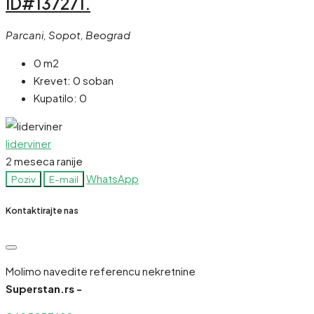
ID#137271.
Parcani, Sopot, Beograd
0 m2
Krevet:
0 soban
Kupatilo:
0
liderviner
2 meseca ranije
WhatsApp
Poziv
E-mail
Kontaktirajte nas
Molimo navedite referencu nekretnine
Superstan.rs -