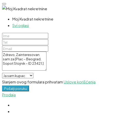
Moj Kvadrat nekretnine
Svi oglasi
Slanjem ovog formulara prihvatam
Uslove korišćenja
Pošalji poruku
Prodaja