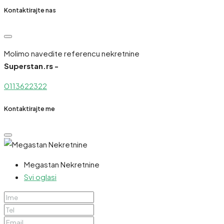
Kontaktirajte nas
Molimo navedite referencu nekretnine
Superstan.rs -
0113622322
Kontaktirajte me
Megastan Nekretnine
Svi oglasi