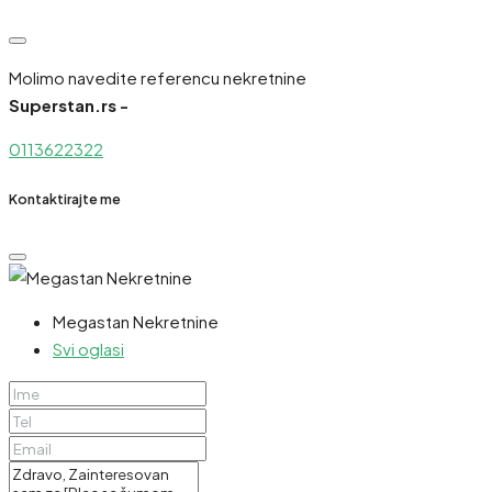
Molimo navedite referencu nekretnine
Superstan.rs -
0113622322
Kontaktirajte me
Megastan Nekretnine
Svi oglasi