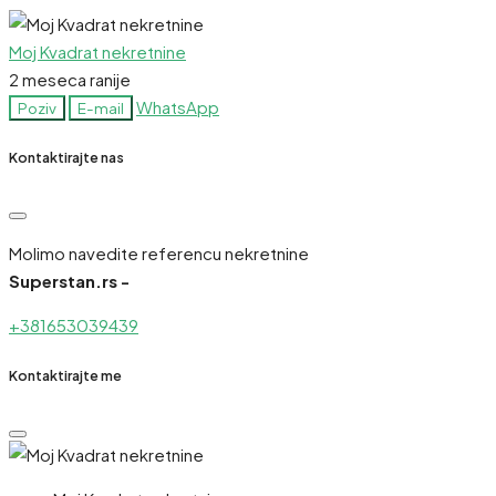
Moj Kvadrat nekretnine
2 meseca ranije
WhatsApp
Poziv
E-mail
Kontaktirajte nas
Molimo navedite referencu nekretnine
Superstan.rs -
+381653039439
Kontaktirajte me