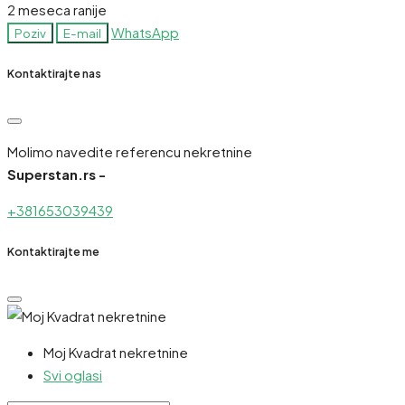
2 meseca ranije
WhatsApp
Poziv
E-mail
Kontaktirajte nas
Molimo navedite referencu nekretnine
Superstan.rs -
+381653039439
Kontaktirajte me
Moj Kvadrat nekretnine
Svi oglasi