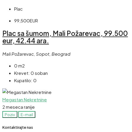
Plac
99,500EUR
Plac sa šumom, Mali Požarevac, 99.500
eur, 42.44 ara.
Mali Požarevac, Sopot, Beograd
0 m2
Krevet:
0 soban
Kupatilo:
0
Megastan Nekretnine
2 meseca ranije
Poziv
E-mail
Kontaktirajte nas