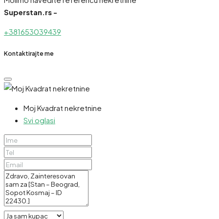
Superstan.rs -
+381653039439
Kontaktirajte me
Moj Kvadrat nekretnine
Svi oglasi