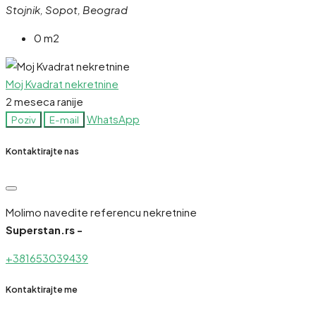
Stojnik, Sopot, Beograd
0 m2
Moj Kvadrat nekretnine
2 meseca ranije
WhatsApp
Poziv
E-mail
Kontaktirajte nas
Molimo navedite referencu nekretnine
Superstan.rs -
+381653039439
Kontaktirajte me