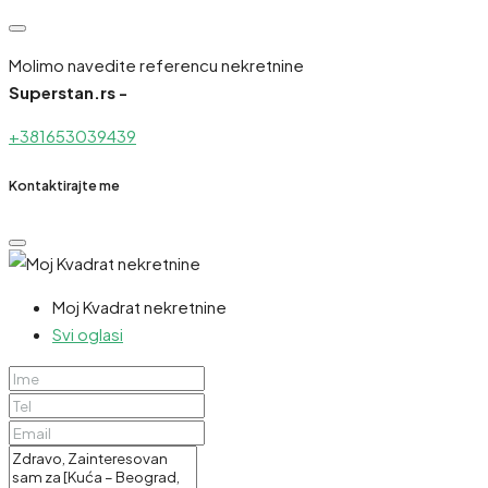
Molimo navedite referencu nekretnine
Superstan.rs -
+381653039439
Kontaktirajte me
Moj Kvadrat nekretnine
Svi oglasi