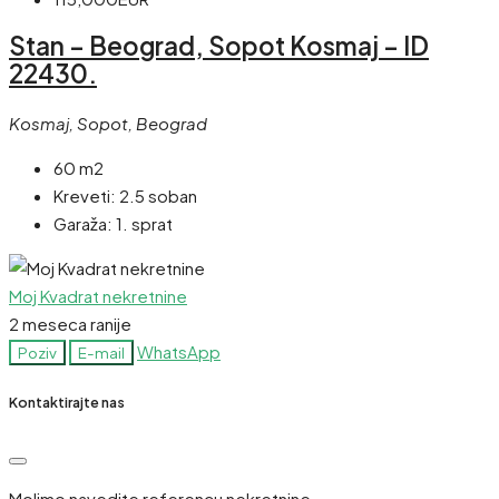
Stan – Beograd, Sopot Kosmaj – ID
22430.
Kosmaj, Sopot, Beograd
60 m2
Kreveti:
2.5 soban
Garaža:
1. sprat
Moj Kvadrat nekretnine
2 meseca ranije
WhatsApp
Poziv
E-mail
Kontaktirajte nas
Molimo navedite referencu nekretnine