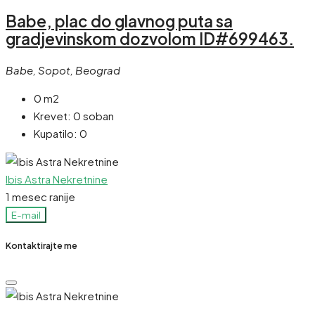
Babe, plac do glavnog puta sa
gradjevinskom dozvolom ID#699463.
Babe, Sopot, Beograd
0 m2
Krevet:
0 soban
Kupatilo:
0
Ibis Astra Nekretnine
1 mesec ranije
E-mail
Kontaktirajte me