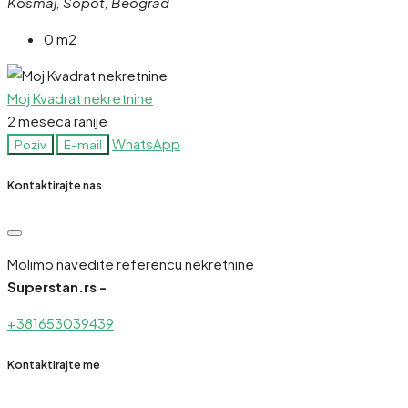
Kosmaj, Sopot, Beograd
0 m2
Moj Kvadrat nekretnine
2 meseca ranije
WhatsApp
Poziv
E-mail
Kontaktirajte nas
Molimo navedite referencu nekretnine
Superstan.rs -
+381653039439
Kontaktirajte me