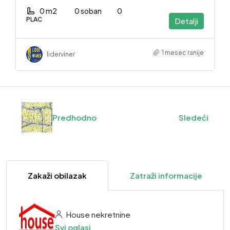
0 m2
0 soban
0
PLAC
Detalji
1 mesec ranije
liderviner
Predhodno
Sledeći
Zakaži obilazak
Zatraži informacije
House nekretnine
Svi oglasi