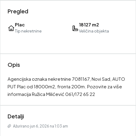
Pregled
Plac
18127 m2
Tip nekretnine
Veličina objekta
Opis
Agencijska oznaka nekretnine 7081167, Novi Sad, AUTO
PUT Plac od 18000m2, fronta 200m. Pozovite za više
informacija Ružica Milićević 061/172 65 22
Detalji
Ažurirano jun 6, 2026 na 1:03 am