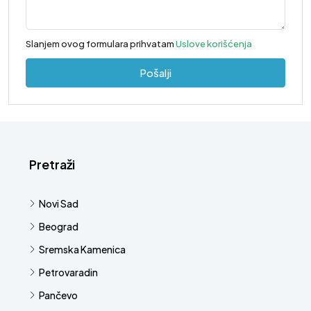
Slanjem ovog formulara prihvatam
Uslove korišćenja
Pošalji
Pretraži
Novi Sad
Beograd
Sremska Kamenica
Petrovaradin
Pančevo