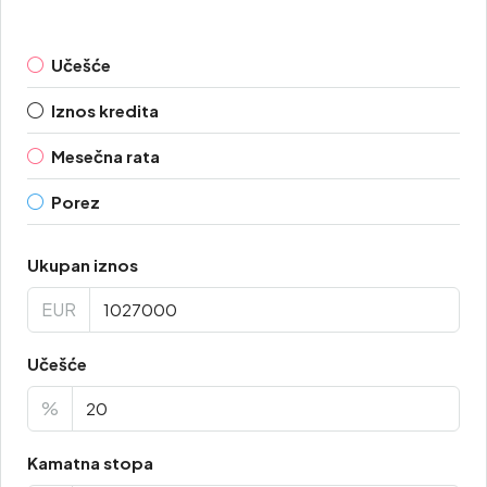
Učešće
Iznos kredita
Mesečna rata
Porez
Ukupan iznos
EUR
Učešće
%
Kamatna stopa