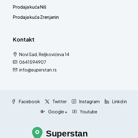
Prodaja kuća Niš
Prodaja kuća Zrenjanin
Kontakt
Novi Sad, Reljkovićeva 14
0641594907
info@superstan.rs
Facebook
Twitter
Instagram
Linkd in
Google +
Youtube