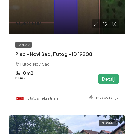
61,800EUR
PRODAJA
Plac – Novi Sad, Futog – ID 19208.
Futog, Novi Sad
0 m2
PLAC
Detalji
1 mesec ranije
Status nekretnine
IZDAVANJE