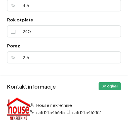
%
Rok otplate
Porez
%
Kontakt informacije
Svi oglasi
House nekretnine
+38121546645
+38121546282