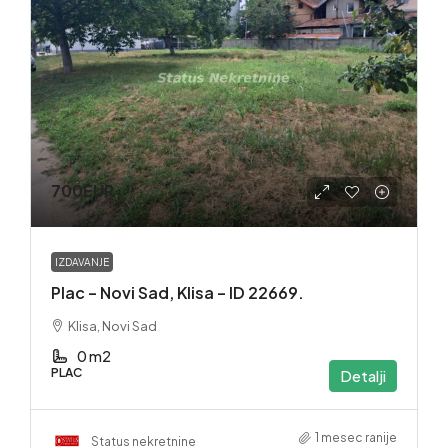
700EUR
IZDAVANJE
Plac – Novi Sad, Klisa – ID 22669.
Klisa, Novi Sad
0 m2
PLAC
Detalji
1 mesec ranije
Status nekretnine