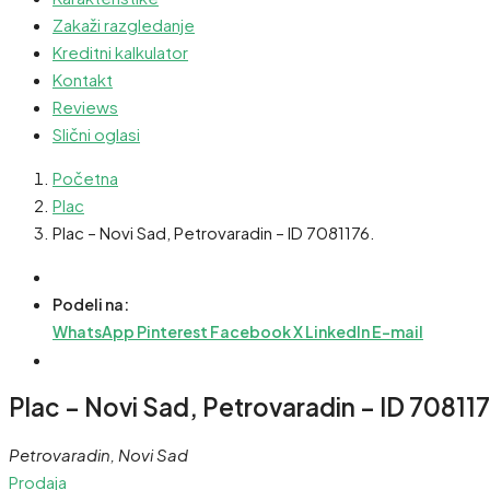
Zakaži razgledanje
Kreditni kalkulator
Kontakt
Reviews
Slični oglasi
Početna
Plac
Plac – Novi Sad, Petrovaradin – ID 7081176.
Podeli na:
WhatsApp
Pinterest
Facebook
X
LinkedIn
E-mail
Plac – Novi Sad, Petrovaradin – ID 708117
Petrovaradin, Novi Sad
Prodaja