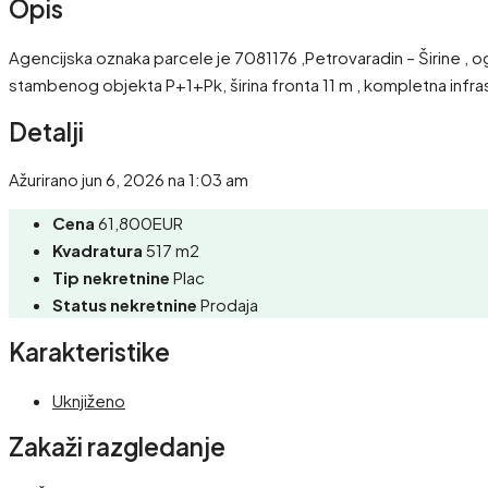
Opis
Agencijska oznaka parcele je 7081176 ,Petrovaradin – Širine 
stambenog objekta P+1+Pk, širina fronta 11 m , kompletna infras
Detalji
Ažurirano jun 6, 2026 na 1:03 am
Cena
61,800EUR
Kvadratura
517 m2
Tip nekretnine
Plac
Status nekretnine
Prodaja
Karakteristike
Uknjiženo
Zakaži razgledanje