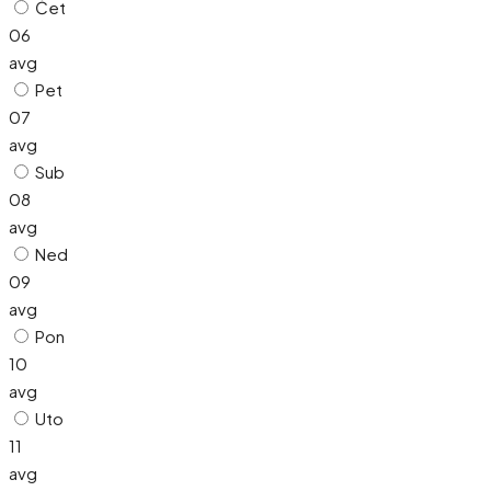
Čet
06
avg
Pet
07
avg
Sub
08
avg
Ned
09
avg
Pon
10
avg
Uto
11
avg