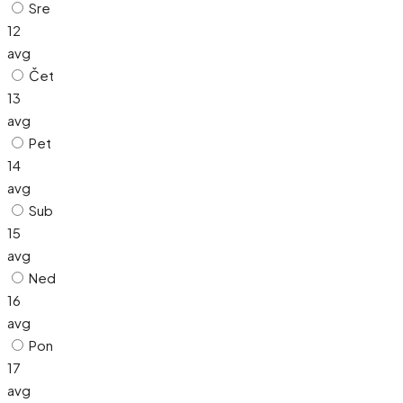
Sre
12
avg
Čet
13
avg
Pet
14
avg
Sub
15
avg
Ned
16
avg
Pon
17
avg