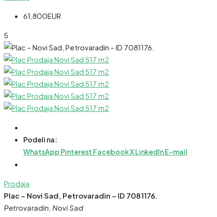
61,800EUR
5
Podeli na:
WhatsApp
Pinterest
Facebook
X
LinkedIn
E-mail
Prodaja
Plac – Novi Sad, Petrovaradin – ID 7081176.
Petrovaradin, Novi Sad