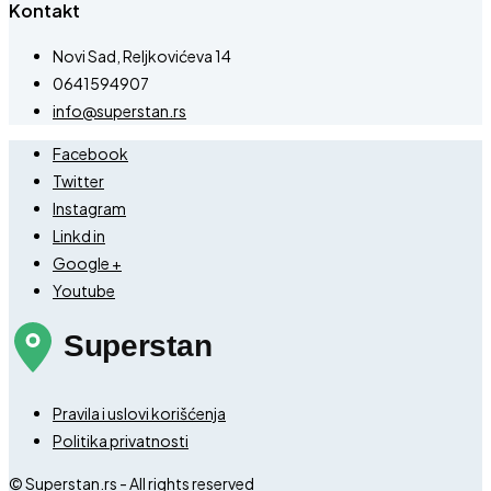
Kontakt
Novi Sad, Reljkovićeva 14
0641594907
info@superstan.rs
Facebook
Twitter
Instagram
Linkd in
Google +
Youtube
Pravila i uslovi korišćenja
Politika privatnosti
© Superstan.rs - All rights reserved