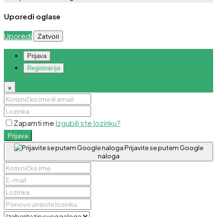
Uporedi oglase
Uporedi
Zatvori
Prijava
Registracija
×
Zapamti me
Izgubili ste lozinku?
Prijava
Prijavite se putem Google
naloga