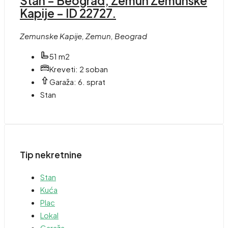
Stan – Beograd, Zemun Zemunske
Kapije – ID 22727.
Zemunske Kapije, Zemun, Beograd
51 m2
Kreveti:
2 soban
Garaža:
6. sprat
Stan
Tip nekretnine
Stan
Kuća
Plac
Lokal
Garaža