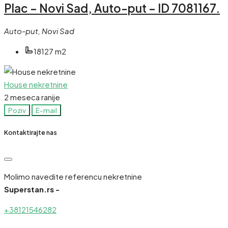
Plac – Novi Sad, Auto-put – ID 7081167.
Auto-put, Novi Sad
18127 m2
House nekretnine
2 meseca ranije
Poziv
E-mail
Kontaktirajte nas
Molimo navedite referencu nekretnine
Superstan.rs -
+38121546282