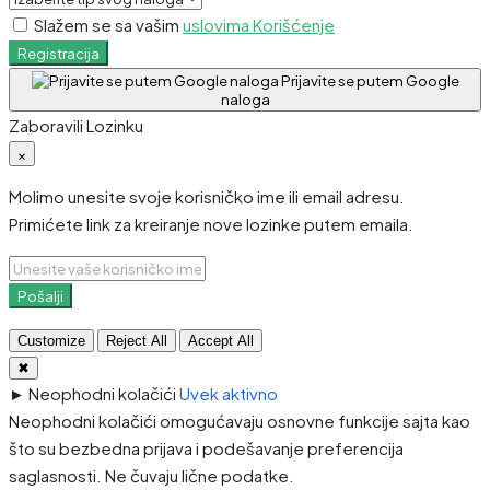
Slažem se sa vašim
uslovima Korišćenje
Registracija
Prijavite se putem Google
naloga
Zaboravili Lozinku
×
Molimo unesite svoje korisničko ime ili email adresu.
Primićete link za kreiranje nove lozinke putem emaila.
Pošalji
Customize
Reject All
Accept All
✖
►
Neophodni kolačići
Uvek aktivno
Neophodni kolačići omogućavaju osnovne funkcije sajta kao
što su bezbedna prijava i podešavanje preferencija
saglasnosti. Ne čuvaju lične podatke.