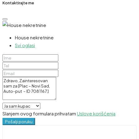
Kontaktirajte me
House nekretnine
Svi oglasi
Slanjem ovog formulara prihvatam
Uslove korišćenja
Pošalji poruku