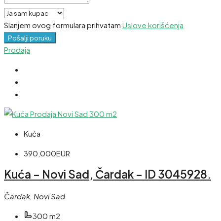
Slanjem ovog formulara prihvatam
Uslove korišćenja
Pošalji poruku
Prodaja
Kuća
390,000EUR
Kuća – Novi Sad, Čardak – ID 3045928.
Čardak, Novi Sad
300 m2