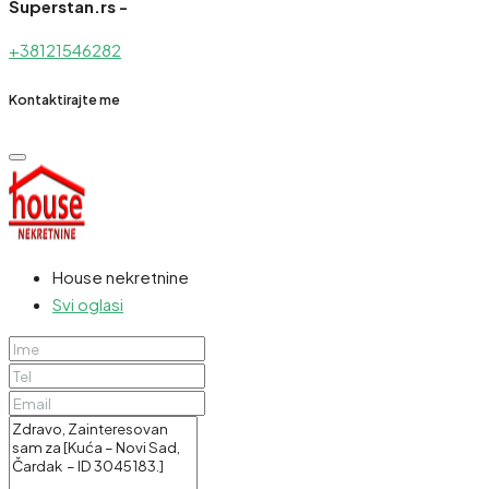
Superstan.rs -
+38121546282
Kontaktirajte me
House nekretnine
Svi oglasi