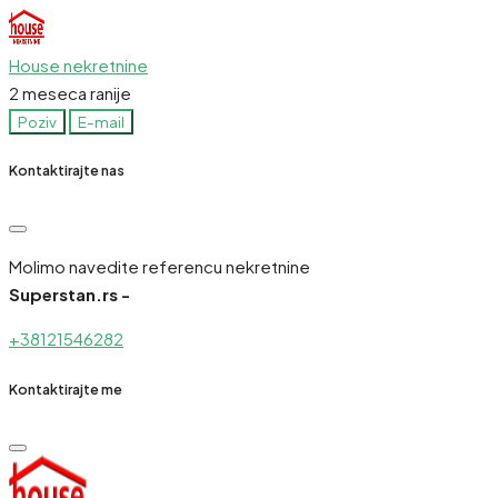
House nekretnine
2 meseca ranije
Poziv
E-mail
Kontaktirajte nas
Molimo navedite referencu nekretnine
Superstan.rs -
+38121546282
Kontaktirajte me