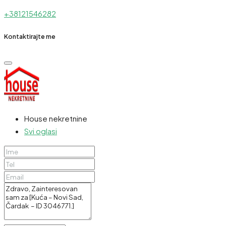
+38121546282
Kontaktirajte me
House nekretnine
Svi oglasi