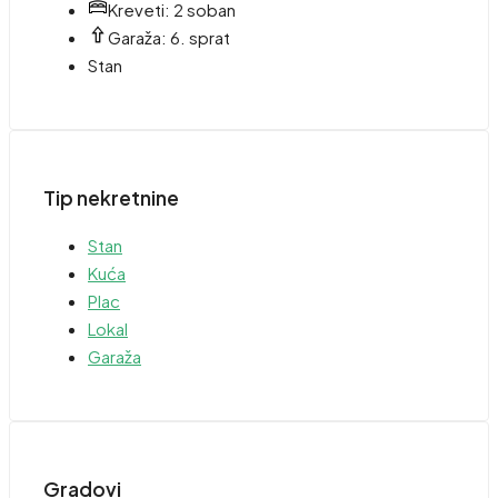
Kreveti:
2 soban
Garaža:
6. sprat
Stan
Tip nekretnine
Stan
Kuća
Plac
Lokal
Garaža
Gradovi