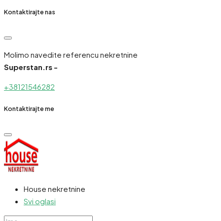
Kontaktirajte nas
Molimo navedite referencu nekretnine
Superstan.rs -
+38121546282
Kontaktirajte me
House nekretnine
Svi oglasi