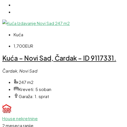
Kuća
1,700EUR
Kuća – Novi Sad, Čardak – ID 9117331.
Čardak, Novi Sad
247 m2
Kreveti:
5 soban
Garaža:
1. sprat
House nekretnine
2 meseca ranije