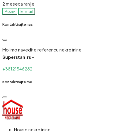
2 meseca ranije
Poziv
E-mail
Kontaktirajte nas
Molimo navedite referencu nekretnine
Superstan.rs -
+38121546282
Kontaktirajte me
House nekretnine