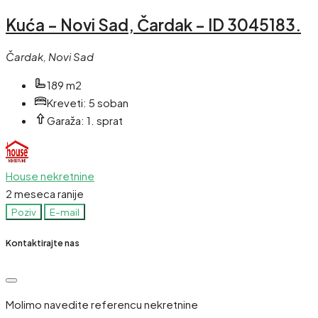
Kuća – Novi Sad, Čardak – ID 3045183.
Čardak, Novi Sad
189 m2
Kreveti:
5 soban
Garaža:
1. sprat
House nekretnine
2 meseca ranije
Poziv
E-mail
Kontaktirajte nas
Molimo navedite referencu nekretnine