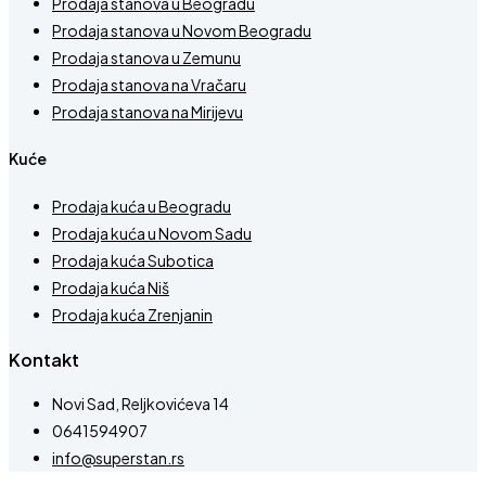
Prodaja stanova u Beogradu
Prodaja stanova u Novom Beogradu
Prodaja stanova u Zemunu
Prodaja stanova na Vračaru
Prodaja stanova na Mirijevu
Kuće
Prodaja kuća u Beogradu
Prodaja kuća u Novom Sadu
Prodaja kuća Subotica
Prodaja kuća Niš
Prodaja kuća Zrenjanin
Kontakt
Novi Sad, Reljkovićeva 14
0641594907
info@superstan.rs