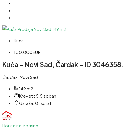
Kuća
100,000EUR
Kuća – Novi Sad, Čardak – ID 3046358.
Čardak, Novi Sad
149 m2
Kreveti:
5.5 soban
Garaža:
0. sprat
House nekretnine