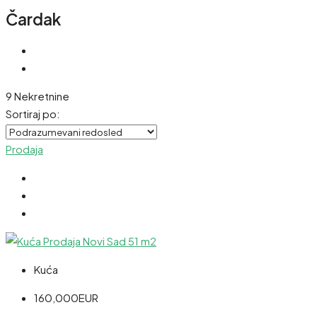
Čardak
9 Nekretnine
Sortiraj po:
Prodaja
Kuća
160,000EUR