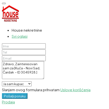
House nekretnine
Svi oglasi
Slanjem ovog formulara prihvatam
Uslove korišćenja
Pošalji poruku
Prodaja