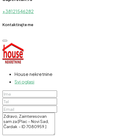
+38121546282
Kontaktirajte me
House nekretnine
Svi oglasi