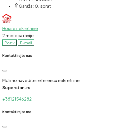
Garaža:
0. sprat
House nekretnine
2 meseca ranije
Poziv
E-mail
Kontaktirajte nas
Molimo navedite referencu nekretnine
Superstan.rs -
+38121546282
Kontaktirajte me