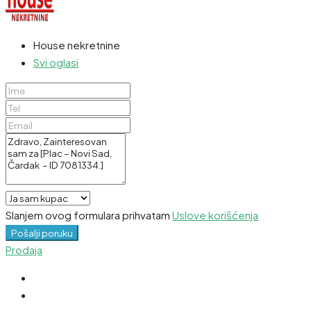
House nekretnine
Svi oglasi
Slanjem ovog formulara prihvatam
Uslove korišćenja
Pošalji poruku
Prodaja