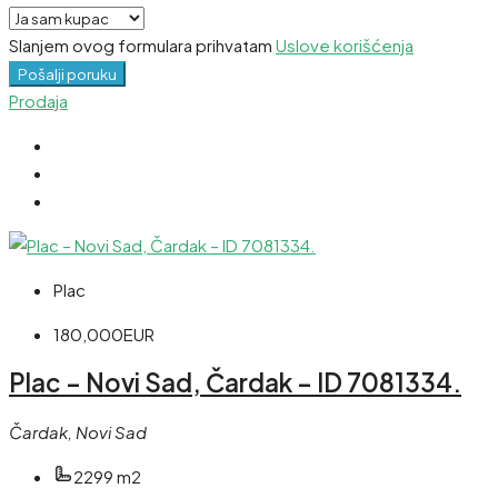
Slanjem ovog formulara prihvatam
Uslove korišćenja
Pošalji poruku
Prodaja
Plac
180,000EUR
Plac – Novi Sad, Čardak – ID 7081334.
Čardak, Novi Sad
2299 m2