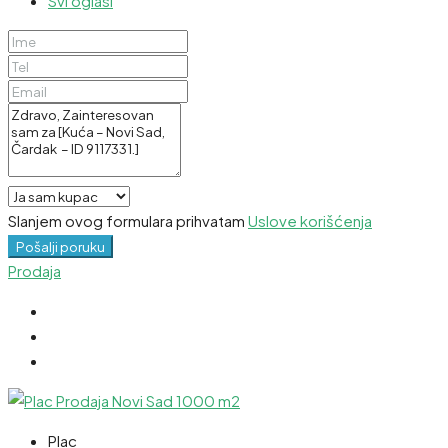
Svi oglasi
Slanjem ovog formulara prihvatam
Uslove korišćenja
Pošalji poruku
Prodaja
Plac