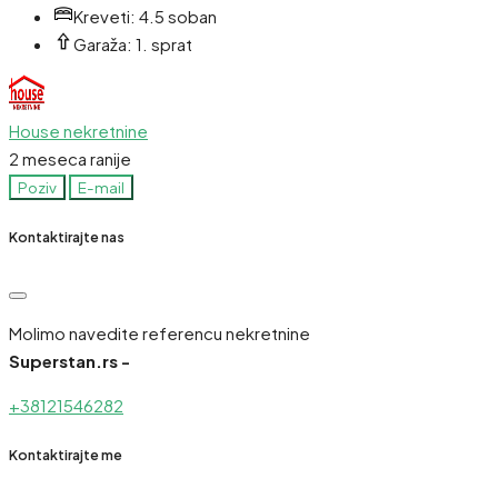
Kreveti:
4.5 soban
Garaža:
1. sprat
House nekretnine
2 meseca ranije
Poziv
E-mail
Kontaktirajte nas
Molimo navedite referencu nekretnine
Superstan.rs -
+38121546282
Kontaktirajte me