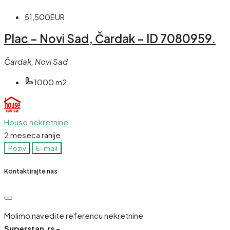
51,500EUR
Plac – Novi Sad, Čardak – ID 7080959.
Čardak, Novi Sad
1000 m2
House nekretnine
2 meseca ranije
Poziv
E-mail
Kontaktirajte nas
Molimo navedite referencu nekretnine
Superstan.rs -