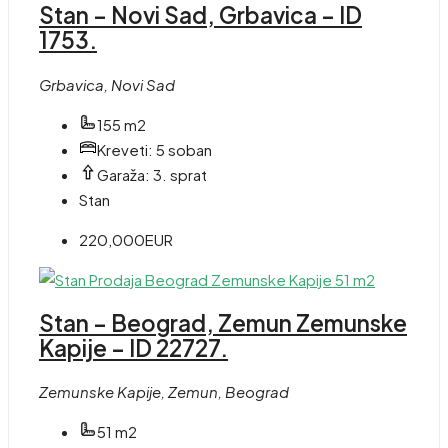
Stan – Novi Sad, Grbavica – ID
1753.
Grbavica, Novi Sad
155 m2
Kreveti:
5 soban
Garaža:
3. sprat
Stan
220,000EUR
Stan – Beograd, Zemun Zemunske
Kapije – ID 22727.
Zemunske Kapije, Zemun, Beograd
51 m2