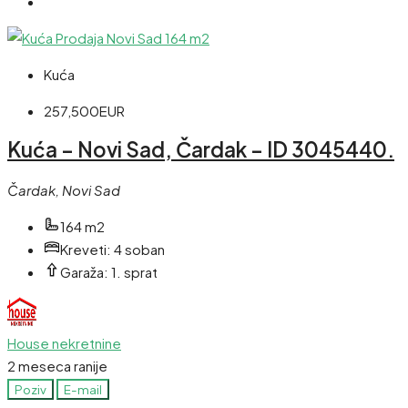
Kuća
257,500EUR
Kuća – Novi Sad, Čardak – ID 3045440.
Čardak, Novi Sad
164 m2
Kreveti:
4 soban
Garaža:
1. sprat
House nekretnine
2 meseca ranije
Poziv
E-mail