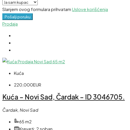
Slanjem ovog formulara prihvatam
Uslove korišćenja
Pošalji poruku
Prodaja
Kuća
220,000EUR
Kuća – Novi Sad, Čardak – ID 3046705.
Čardak, Novi Sad
65 m2
Kreveti:
2 soban