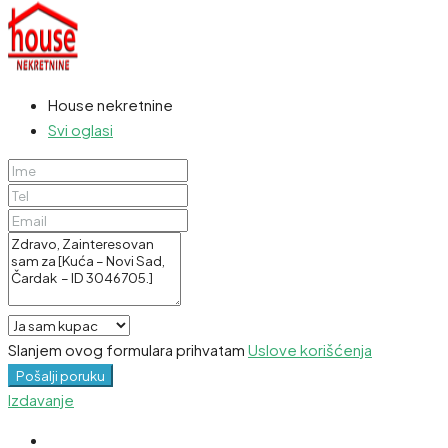
House nekretnine
Svi oglasi
Slanjem ovog formulara prihvatam
Uslove korišćenja
Pošalji poruku
Izdavanje