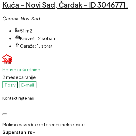
Kuća – Novi Sad, Čardak – ID 3046771.
Čardak, Novi Sad
51 m2
Kreveti:
2 soban
Garaža:
1. sprat
House nekretnine
2 meseca ranije
Poziv
E-mail
Kontaktirajte nas
Molimo navedite referencu nekretnine
Superstan.rs -