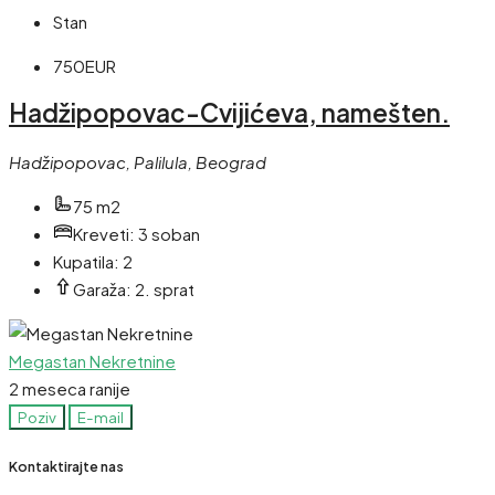
Stan
750EUR
Hadžipopovac-Cvijićeva, namešten.
Hadžipopovac, Palilula, Beograd
75 m2
Kreveti:
3 soban
Kupatila:
2
Garaža:
2. sprat
Megastan Nekretnine
2 meseca ranije
Poziv
E-mail
Kontaktirajte nas