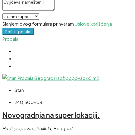
Slanjem ovog formulara prihvatam
Uslove korišćenja
Pošalji poruku
Prodaja
Stan
240,500EUR
Novogradnja na super lokaciji.
Hadžipopovac, Palilula, Beograd