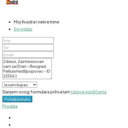
Moj Kvadrat nekretnine
Svi oglasi
Slanjem ovog formulara prihvatam
Uslove korišćenja
Pošalji poruku
Prodaja