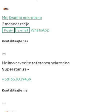
Moj Kvadrat nekretnine
2 meseca ranije
WhatsApp
Poziv
E-mail
Kontaktirajte nas
Molimo navedite referencu nekretnine
Superstan.rs -
+381653039439
Kontaktirajte me