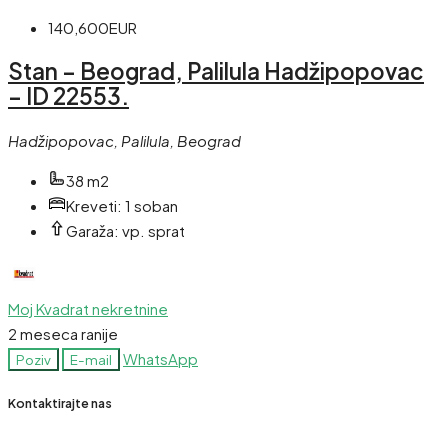
140,600EUR
Stan – Beograd, Palilula Hadžipopovac
– ID 22553.
Hadžipopovac, Palilula, Beograd
38 m2
Kreveti:
1 soban
Garaža:
vp. sprat
Moj Kvadrat nekretnine
2 meseca ranije
WhatsApp
Poziv
E-mail
Kontaktirajte nas