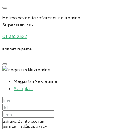
Molimo navedite referencu nekretnine
Superstan.rs -
0113622322
Kontaktirajte me
Megastan Nekretnine
Svi oglasi