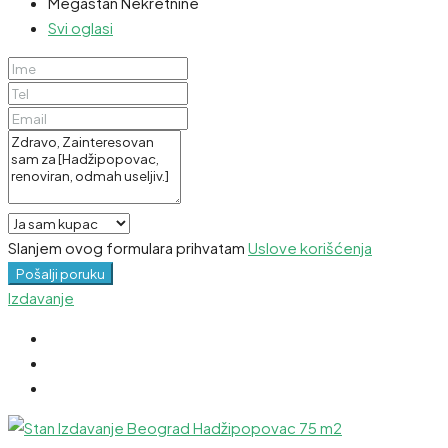
Megastan Nekretnine
Svi oglasi
Slanjem ovog formulara prihvatam
Uslove korišćenja
Pošalji poruku
Izdavanje