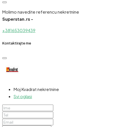
Molimo navedite referencu nekretnine
Superstan.rs -
+381653039439
Kontaktirajte me
Moj Kvadrat nekretnine
Svi oglasi