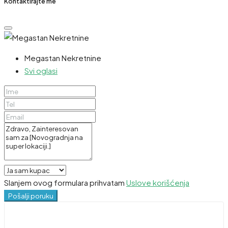
Kontaktirajte me
Megastan Nekretnine
Svi oglasi
Slanjem ovog formulara prihvatam
Uslove korišćenja
Pošalji poruku