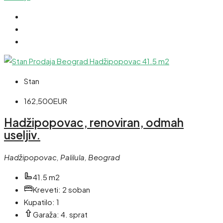
Stan
162,500EUR
Hadžipopovac, renoviran, odmah
useljiv.
Hadžipopovac, Palilula, Beograd
41.5 m2
Kreveti:
2 soban
Kupatilo:
1
Garaža:
4. sprat