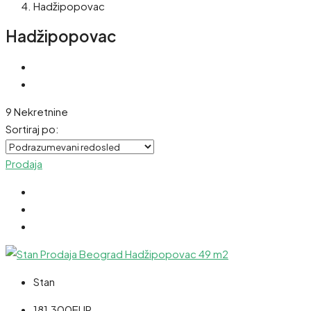
Hadžipopovac
Hadžipopovac
9 Nekretnine
Sortiraj po:
Prodaja
Stan
181,300EUR