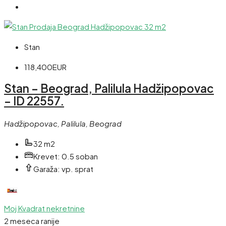
Stan
118,400EUR
Stan – Beograd, Palilula Hadžipopovac
– ID 22557.
Hadžipopovac, Palilula, Beograd
32 m2
Krevet:
0.5 soban
Garaža:
vp. sprat
Moj Kvadrat nekretnine
2 meseca ranije