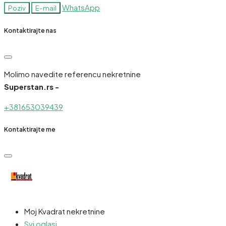
WhatsApp
Poziv
E-mail
Kontaktirajte nas
Molimo navedite referencu nekretnine
Superstan.rs -
+381653039439
Kontaktirajte me
Moj Kvadrat nekretnine
Svi oglasi