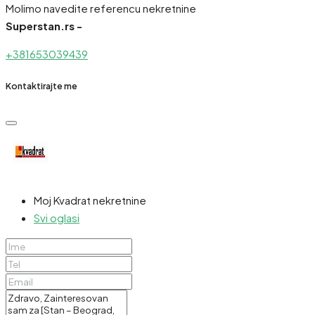
Molimo navedite referencu nekretnine
Superstan.rs -
+381653039439
Kontaktirajte me
Moj Kvadrat nekretnine
Svi oglasi