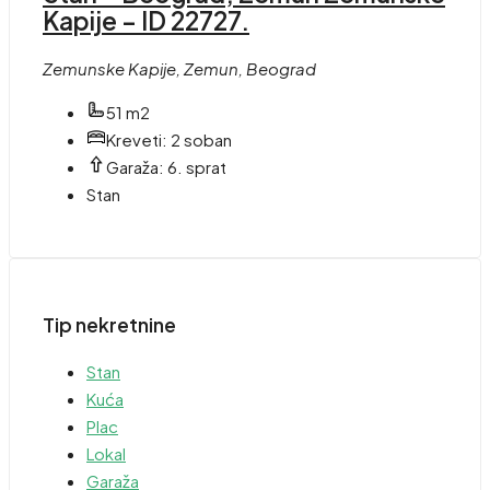
Kapije – ID 22727.
Zemunske Kapije, Zemun, Beograd
51 m2
Kreveti:
2 soban
Garaža:
6. sprat
Stan
Tip nekretnine
Stan
Kuća
Plac
Lokal
Garaža