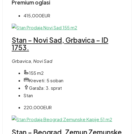
Premium oglasi
415,000EUR
Stan – Novi Sad, Grbavica – ID
1753.
Grbavica, Novi Sad
155 m2
Kreveti:
5 soban
Garaža:
3. sprat
Stan
220,000EUR
Stan – Beograd, Zemun Zemunske