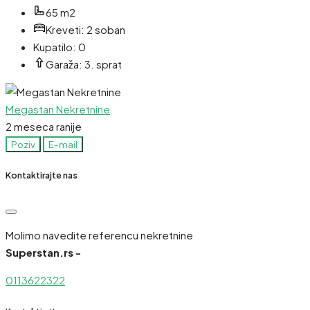
65 m2
Kreveti:
2 soban
Kupatilo:
0
Garaža:
3. sprat
Megastan Nekretnine
2 meseca ranije
Poziv
E-mail
Kontaktirajte nas
Molimo navedite referencu nekretnine
Superstan.rs -
0113622322