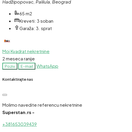
Hadžipopovac, Palilula, Beograd
65 m2
Kreveti:
3 soban
Garaža:
3. sprat
Moj Kvadrat nekretnine
2 meseca ranije
WhatsApp
Poziv
E-mail
Kontaktirajte nas
Molimo navedite referencu nekretnine
Superstan.rs -
+381653039439