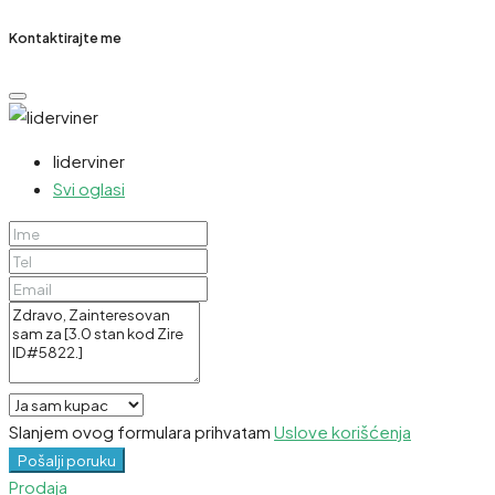
Kontaktirajte me
liderviner
Svi oglasi
Slanjem ovog formulara prihvatam
Uslove korišćenja
Pošalji poruku
Prodaja