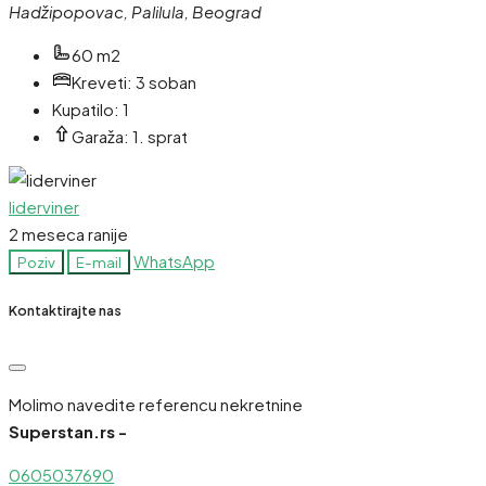
Hadžipopovac, Palilula, Beograd
60 m2
Kreveti:
3 soban
Kupatilo:
1
Garaža:
1. sprat
liderviner
2 meseca ranije
WhatsApp
Poziv
E-mail
Kontaktirajte nas
Molimo navedite referencu nekretnine
Superstan.rs -
0605037690