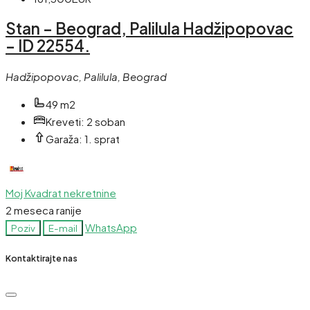
Stan – Beograd, Palilula Hadžipopovac
– ID 22554.
Hadžipopovac, Palilula, Beograd
49 m2
Kreveti:
2 soban
Garaža:
1. sprat
Moj Kvadrat nekretnine
2 meseca ranije
WhatsApp
Poziv
E-mail
Kontaktirajte nas