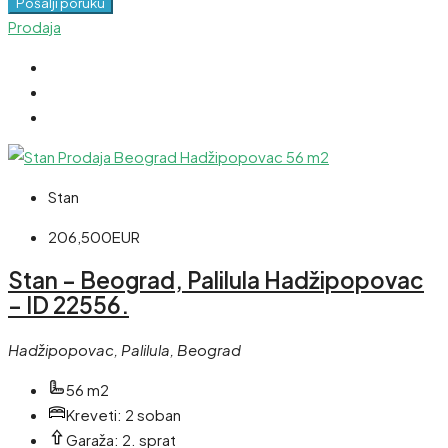
Pošalji poruku
Prodaja
Stan
206,500EUR
Stan – Beograd, Palilula Hadžipopovac
– ID 22556.
Hadžipopovac, Palilula, Beograd
56 m2
Kreveti:
2 soban
Garaža:
2. sprat