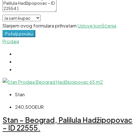
Slanjem ovog formulara prihvatam
Uslove korišćenja
Pošalji poruku
Prodaja
Stan
240,500EUR
Stan – Beograd, Palilula Hadžipopovac
– ID 22555.