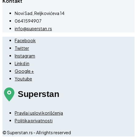
Kontakt
Novi Sad, Reljkovićeva 14
0641594907
info@superstan.rs
Facebook
Twitter
Instagram
Linkd in
Google +
Youtube
Pravila i uslovi korišćenja
Politika privatnosti
© Superstan.rs - All rights reserved