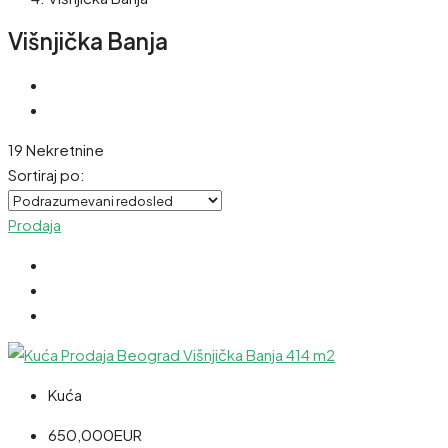
Višnjička Banja
19 Nekretnine
Sortiraj po:
Prodaja
Kuća
650,000EUR