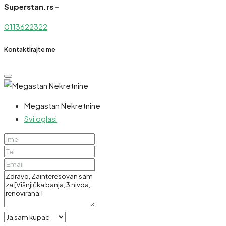
Superstan.rs -
0113622322
Kontaktirajte me
Megastan Nekretnine
Svi oglasi