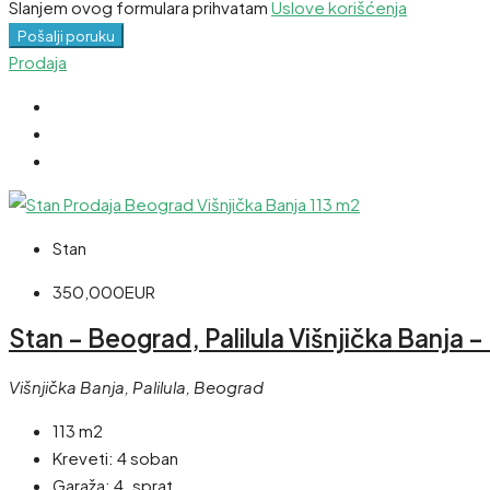
Slanjem ovog formulara prihvatam
Uslove korišćenja
Pošalji poruku
Prodaja
Stan
350,000EUR
Stan – Beograd, Palilula Višnjička Banja – 
Višnjička Banja, Palilula, Beograd
113 m2
Kreveti:
4 soban
Garaža:
4. sprat