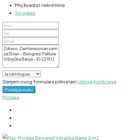
Moj Kvadrat nekretnine
Svi oglasi
Slanjem ovog formulara prihvatam
Uslove korišćenja
Pošalji poruku
Prodaja