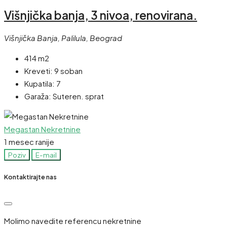
Višnjička banja, 3 nivoa, renovirana.
Višnjička Banja, Palilula, Beograd
414 m2
Kreveti:
9 soban
Kupatila:
7
Garaža:
Suteren. sprat
Megastan Nekretnine
1 mesec ranije
Poziv
E-mail
Kontaktirajte nas
Molimo navedite referencu nekretnine