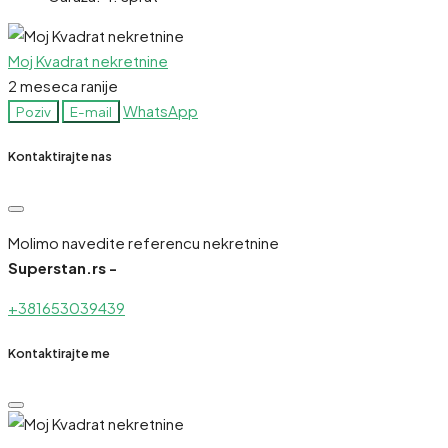
Moj Kvadrat nekretnine
2 meseca ranije
WhatsApp
Poziv
E-mail
Kontaktirajte nas
Molimo navedite referencu nekretnine
Superstan.rs -
+381653039439
Kontaktirajte me