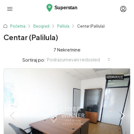
Početna
Beograd
Palilula
Centar (Palilula)
Centar (Palilula)
7 Nekretnine
Podrazumevani redosled
Sortiraj po:
IZDAVANJE