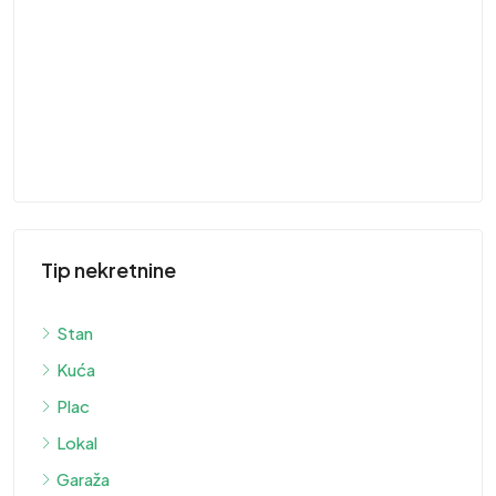
St
ST
Tip nekretnine
Stan
Kuća
Plac
Lokal
Garaža