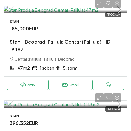
PRODAJA
STAN
185,000EUR
Stan – Beograd, Palilula Centar (Palilula) – ID
19497.
Centar (Palilula), Palilula, Beograd
47 m2
1 soban
5. sprat
Poziv
E-mail
PRODAJA
STAN
396,352EUR