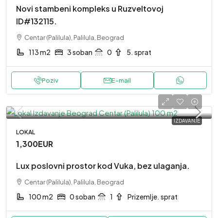
Novi stambeni kompleks u Ruzveltovoj
ID#132115.
Centar (Palilula), Palilula, Beograd
113 m2
3 soban
0
5. sprat
Poziv
E-mail
IZDAVANJE
LOKAL
1,300EUR
Lux poslovni prostor kod Vuka, bez ulaganja.
Centar (Palilula), Palilula, Beograd
100 m2
0 soban
1
Prizemlje. sprat