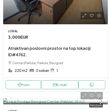
LOKAL
3,000EUR
Atraktivan poslovni prostor na top lokaciji
ID#4762.
Centar (Palilula), Palilula, Beograd
220 m2
0 soban
1
Poziv
E-mail
PRODAJA