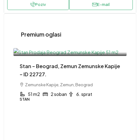
Poziv
E-mail
Premium oglasi
220,000EUR
Stan – Beograd, Zemun Zemunske Kapije
– ID 22727.
Zemunske Kapije, Zemun, Beograd
51 m2
2 soban
6. sprat
STAN
41