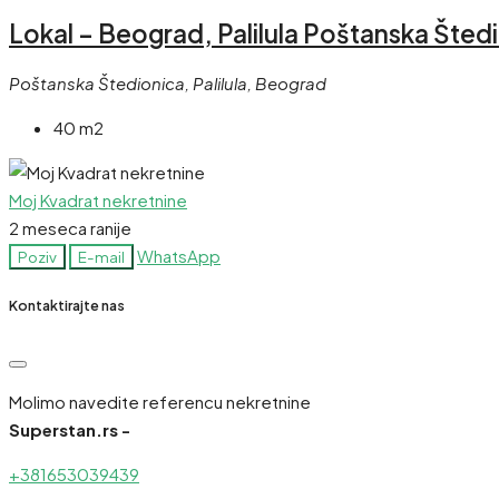
Lokal – Beograd, Palilula Poštanska Štedi
Poštanska Štedionica, Palilula, Beograd
40 m2
Moj Kvadrat nekretnine
2 meseca ranije
WhatsApp
Poziv
E-mail
Kontaktirajte nas
Molimo navedite referencu nekretnine
Superstan.rs -
+381653039439