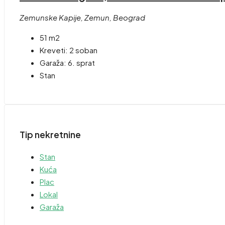
Zemunske Kapije, Zemun, Beograd
51 m2
Kreveti:
2 soban
Garaža:
6. sprat
Stan
Tip nekretnine
Stan
Kuća
Plac
Lokal
Garaža