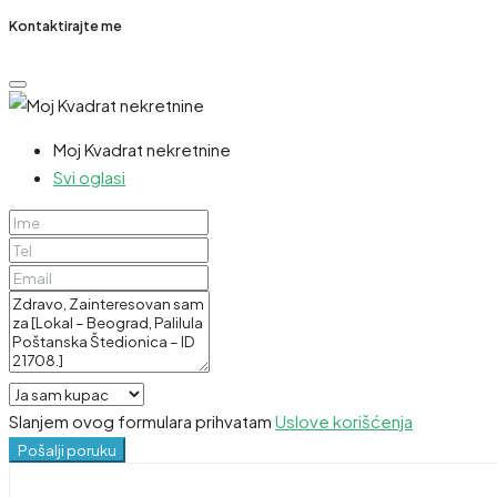
Kontaktirajte me
Moj Kvadrat nekretnine
Svi oglasi
Slanjem ovog formulara prihvatam
Uslove korišćenja
Pošalji poruku