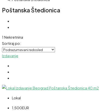
Poštanska Štedionica
1 Nekretnina
Sortiraj po:
Izdavanje
Lokal
1,500EUR