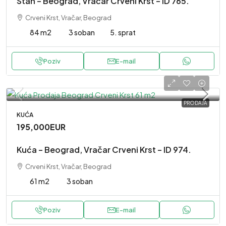
Stan – Beograd, Vračar Crveni Krst – ID 765.
Crveni Krst, Vračar, Beograd
84 m2
3 soban
5. sprat
Poziv
E-mail
PRODAJA
KUĆA
195,000EUR
Kuća – Beograd, Vračar Crveni Krst – ID 974.
Crveni Krst, Vračar, Beograd
61 m2
3 soban
Poziv
E-mail