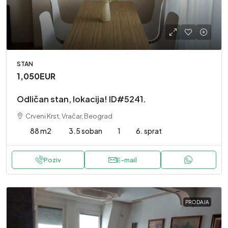
STAN
1,050EUR
Odličan stan, lokacija! ID#5241.
Crveni Krst, Vračar, Beograd
88 m2
3.5 soban
1
6. sprat
Poziv
E-mail
PRODAJA