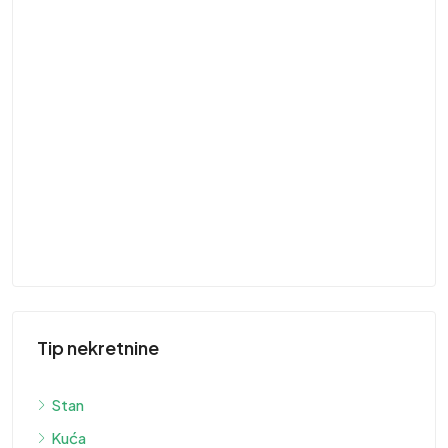
41
St
ST
Tip nekretnine
Stan
Kuća