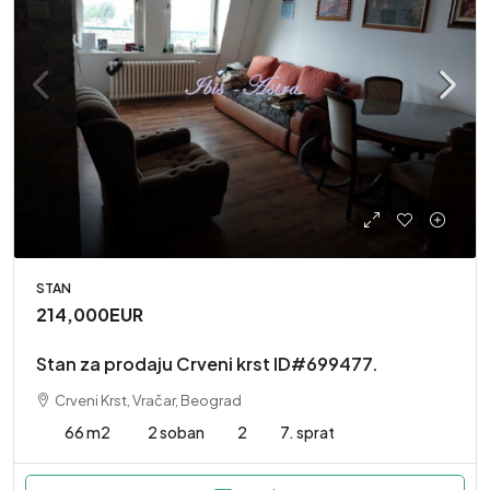
STAN
214,000EUR
Stan za prodaju Crveni krst ID#699477.
Crveni Krst, Vračar, Beograd
66 m2
2 soban
2
7. sprat