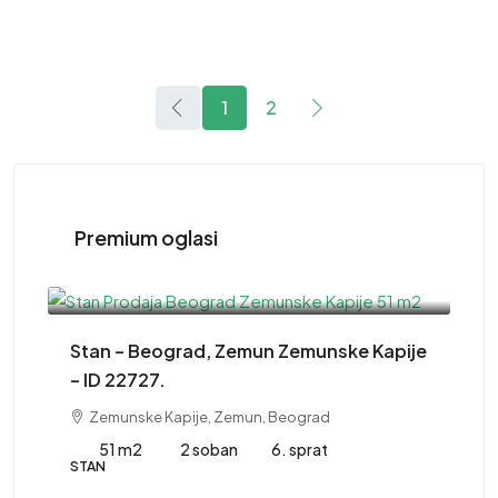
1
2
Premium oglasi
220,000EUR
Stan – Beograd, Zemun Zemunske Kapije
– ID 22727.
Zemunske Kapije, Zemun, Beograd
51 m2
2 soban
6. sprat
STAN