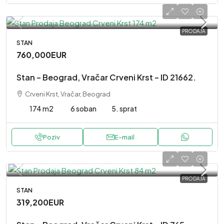
PRODAJA
STAN
760,000EUR
Stan – Beograd, Vračar Crveni Krst – ID 21662.
Crveni Krst, Vračar, Beograd
174 m2
6 soban
5. sprat
Poziv
E-mail
PRODAJA
STAN
319,200EUR