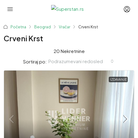
Početna
Beograd
Vračar
Crveni Krst
Crveni Krst
20 Nekretnine
Podrazumevani redosled
Sortiraj po:
IZDAVANJE