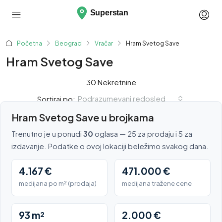
Početna
Beograd
Vračar
Hram Svetog Save
Hram Svetog Save
30 Nekretnine
Podrazumevani redosled
Sortiraj po:
Hram Svetog Save u brojkama
Trenutno je u ponudi
30
oglasa — 25 za prodaju i 5 za
izdavanje. Podatke o ovoj lokaciji beležimo svakog dana.
4.167 €
471.000 €
medijana po m² (prodaja)
medijana tražene cene
93 m²
2.000 €