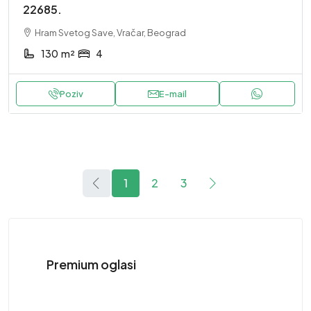
22685.
Hram Svetog Save, Vračar, Beograd
130
m²
4
Poziv
E-mail
1
2
3
Premium oglasi