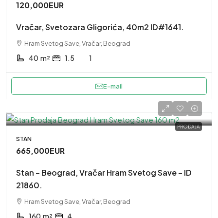
120,000EUR
Vračar, Svetozara Gligorića, 40m2 ID#1641.
Hram Svetog Save, Vračar, Beograd
40
m²
1.5
1
E-mail
PRODAJA
STAN
665,000EUR
Stan – Beograd, Vračar Hram Svetog Save – ID
21860.
Hram Svetog Save, Vračar, Beograd
160
m²
4