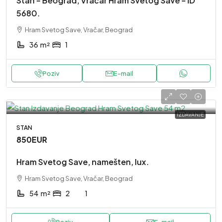
Stan – Beograd, Vračar Hram Svetog Save – ID
5680.
Hram Svetog Save, Vračar, Beograd
36
m²
1
Poziv
E-mail
IZDAVANJE
STAN
850EUR
Hram Svetog Save, namešten, lux.
Hram Svetog Save, Vračar, Beograd
54
m²
2
1
Poziv
E-mail