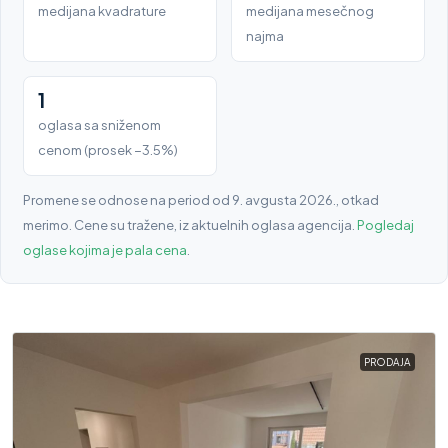
medijana kvadrature
medijana mesečnog
najma
1
oglasa sa sniženom
cenom (prosek −3.5%)
Promene se odnose na period od 9. avgusta 2026., otkad
merimo. Cene su tražene, iz aktuelnih oglasa agencija.
Pogledaj
oglase kojima je pala cena
.
PRODAJA