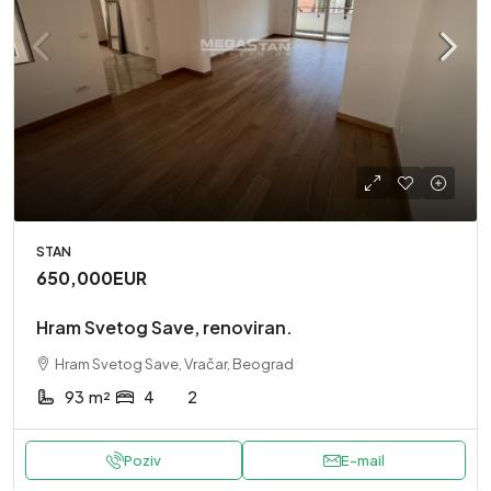
STAN
650,000EUR
Hram Svetog Save, renoviran.
Hram Svetog Save, Vračar, Beograd
93
m²
4
2
Poziv
E-mail