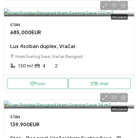
PRODAJA
STAN
685,000EUR
Lux 4soban duplex, Vračar.
Hram Svetog Save, Vračar, Beograd
130
m²
4
2
Poziv
E-mail
PRODAJA
STAN
139,900EUR