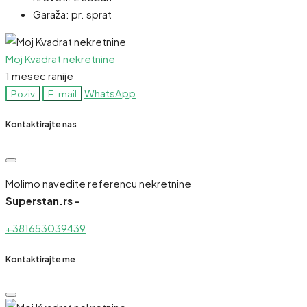
Garaža:
pr. sprat
Moj Kvadrat nekretnine
1 mesec ranije
WhatsApp
Poziv
E-mail
Kontaktirajte nas
Molimo navedite referencu nekretnine
Superstan.rs -
+381653039439
Kontaktirajte me