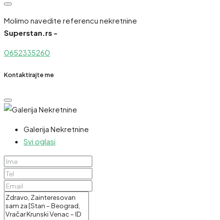
Molimo navedite referencu nekretnine
Superstan.rs -
0652335260
Kontaktirajte me
Galerija Nekretnine
Svi oglasi