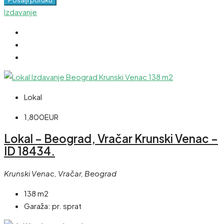
Izdavanje
Lokal
1,800EUR
Lokal – Beograd, Vračar Krunski Venac –
ID 18434.
Krunski Venac, Vračar, Beograd
138 m2
Garaža:
pr. sprat