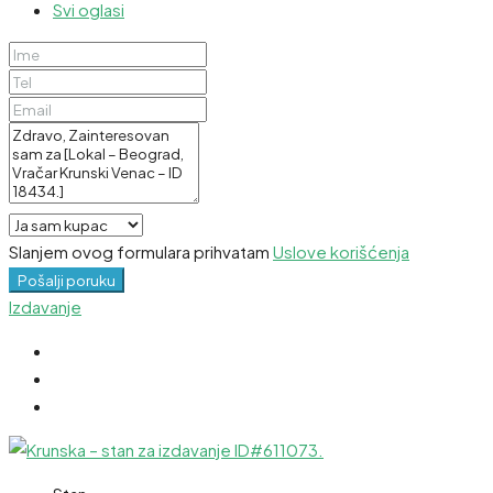
Svi oglasi
Slanjem ovog formulara prihvatam
Uslove korišćenja
Pošalji poruku
Izdavanje