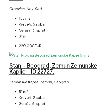
Grbavica, Novi Sad
155 m2
Kreveti:
5 soban
Garaža:
3. sprat
Stan
220,000EUR
Stan – Beograd, Zemun Zemunske
Kapije – ID 22727.
Zemunske Kapije, Zemun, Beograd
51 m2
Kreveti:
2 soban
Garaža:
6. sprat