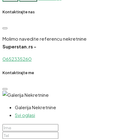
Kontaktirajte nas
Molimo navedite referencu nekretnine
Superstan.rs -
0652335260
Kontaktirajte me
Galerija Nekretnine
Svi oglasi