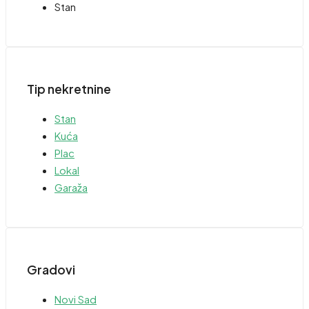
Stan
Tip nekretnine
Stan
Kuća
Plac
Lokal
Garaža
Gradovi
Novi Sad