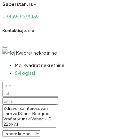
Superstan.rs -
+381653039439
Kontaktirajte me
Moj Kvadrat nekretnine
Svi oglasi