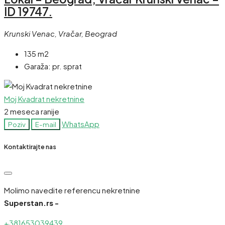
ID 19747.
Krunski Venac, Vračar, Beograd
135 m2
Garaža:
pr. sprat
Moj Kvadrat nekretnine
2 meseca ranije
WhatsApp
Poziv
E-mail
Kontaktirajte nas
Molimo navedite referencu nekretnine
Superstan.rs -
+381653039439