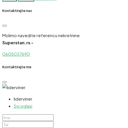
Kontaktirajte nas
Molimo navedite referencu nekretnine
Superstan.rs -
0605037690
Kontaktirajte me
liderviner
Svi oglasi