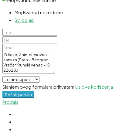
Moj Kvadrat nekretnine
Svi oglasi
Slanjem ovog formulara prihvatam
Uslove korišćenja
Pošalji poruku
Prodaja