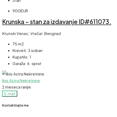
Stan
900EUR
Krunska – stan za izdavanje ID#611073.
Krunski Venac, Vračar, Beograd
75 m2
Kreveti:
3 soban
Kupatilo:
1
Garaža:
6. sprat
Ibis Astra Nekretnine
2 meseca ranije
E-mail
Kontaktirajte me