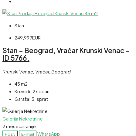
Stan
249,999EUR
Stan – Beograd, Vračar Krunski Venac –
ID 5766.
Krunski Venac, Vračar, Beograd
45 m2
Kreveti:
2 soban
Garaža:
5. sprat
Galerija Nekretnine
2 meseca ranije
WhatsApp
Poziv
E-mail