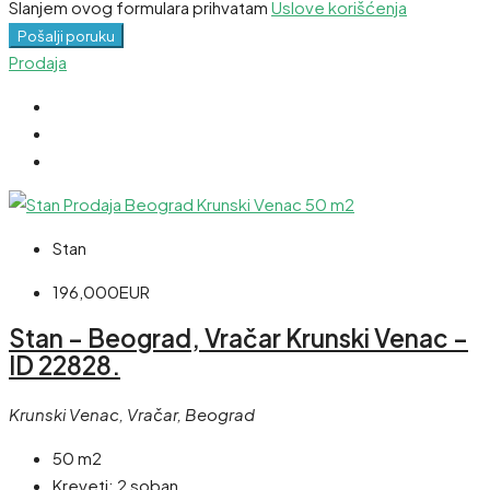
Slanjem ovog formulara prihvatam
Uslove korišćenja
Pošalji poruku
Prodaja
Stan
196,000EUR
Stan – Beograd, Vračar Krunski Venac –
ID 22828.
Krunski Venac, Vračar, Beograd
50 m2
Kreveti:
2 soban