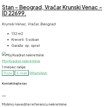
Stan – Beograd, Vračar Krunski Venac –
ID 22699.
Krunski Venac, Vračar, Beograd
132 m2
Kreveti:
5 soban
Garaža:
vp. sprat
Moj Kvadrat nekretnine
1 mesec ranije
WhatsApp
Poziv
E-mail
Kontaktirajte nas
Molimo navedite referencu nekretnine