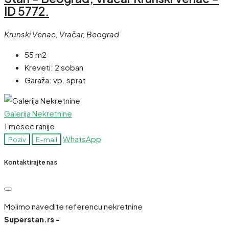
ID 5772.
Krunski Venac, Vračar, Beograd
55 m2
Kreveti:
2 soban
Garaža:
vp. sprat
Galerija Nekretnine
1 mesec ranije
WhatsApp
Poziv
E-mail
Kontaktirajte nas
Molimo navedite referencu nekretnine
Superstan.rs -