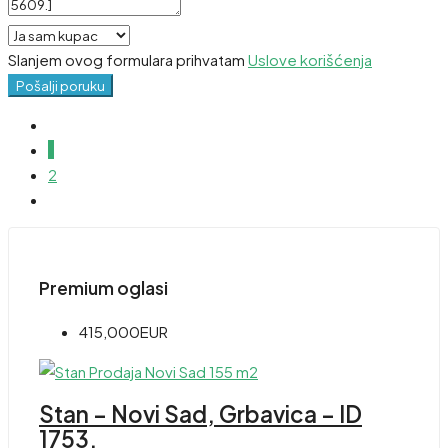
Slanjem ovog formulara prihvatam
Uslove korišćenja
Pošalji poruku
1
2
Premium oglasi
415,000EUR
Stan – Novi Sad, Grbavica – ID
1753.