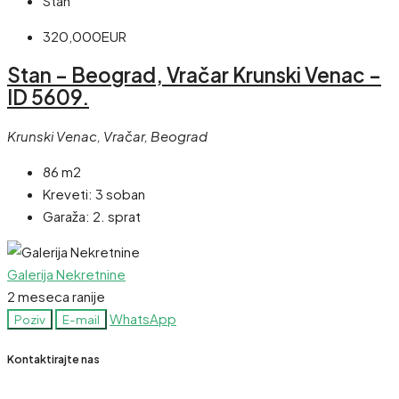
Stan
320,000EUR
Stan – Beograd, Vračar Krunski Venac –
ID 5609.
Krunski Venac, Vračar, Beograd
86 m2
Kreveti:
3 soban
Garaža:
2. sprat
Galerija Nekretnine
2 meseca ranije
WhatsApp
Poziv
E-mail
Kontaktirajte nas