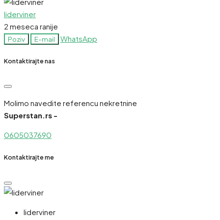
liderviner
2 meseca ranije
WhatsApp
Poziv
E-mail
Kontaktirajte nas
Molimo navedite referencu nekretnine
Superstan.rs -
0605037690
Kontaktirajte me
liderviner