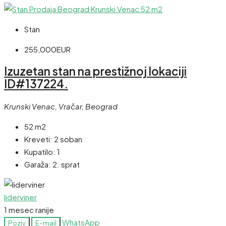
Stan
255,000EUR
Izuzetan stan na prestižnoj lokaciji
ID#137224.
Krunski Venac, Vračar, Beograd
52 m2
Kreveti:
2 soban
Kupatilo:
1
Garaža:
2. sprat
liderviner
1 mesec ranije
WhatsApp
Poziv
E-mail