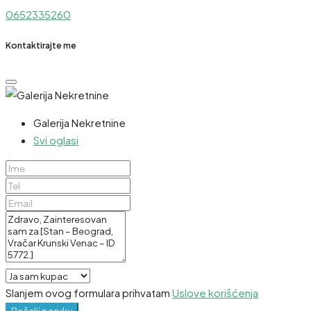
0652335260
Kontaktirajte me
Galerija Nekretnine
Svi oglasi
Slanjem ovog formulara prihvatam
Uslove korišćenja
Pošalji poruku